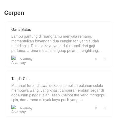
buruan baca..
Yang tidak Keira tahu: "Kai" adalah Kaizan
Tanujaya—CEO Nusantara Airlines, pewaris
Cerpen
konglomerat Tanujaya, dan legenda penerbangan
yang fotonya sudah ditempel Keira di dinding
kamar sejak SMA.
Setiap hari, Keira memuja Kapten Kaizan
Tanujaya di kantor.
Garis Batas
Setiap malam, Keira memarahi "suami kontrak
pengangguran"-nya di rumah.
Lampu gantung di ruang tamu menyala remang,
Mereka adalah orang yang sama.
memantulkan bayangan dua cangkir teh yang sudah
Dan Kaizan? Dia menikmati setiap detiknya.
mendingin. Di meja kayu yang dulu kubeli dari gaji
Tapi rahasia tidak bisa bertahan selamanya.
pertama, aroma melati menguap pelan, menghilang
Ketika topeng terbuka, ketika masa lalu yang
ditelan k
kelam menyerang, ketika satu-satunya orang yang
Alvaraby
0
1
pernah membuatnya jatuh cinta berbalik pergi—
Kaizan harus membuktikan bahwa cinta yang
dimulai dari kebohongan bisa menjadi hal paling
nyata di hidupnya.
Taqdir Cinta
Matahari terbit di awal dekade sembilan puluhan selalu
membawa wangi yang khas: campuran embun segar di
dedaunan pinggir jalan, asap knalpot tua yang mengepul
tipis, dan aroma minyak kayu putih yang m
Alvaraby
0
1