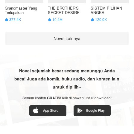
Grandmaster Yang
THE BROTHER'S
SISTEM PILIHAN
Terlupakan
SECRET DESIRE
ANGKA
377.4K
10.4M
120.0K



Novel Lainnya
Novel sejumlah besar sedang menunggu Anda
baca! Juga ada komik, buku audio, dan konten lain
untuk dipilih~
Semua konten
GRATIS
! Klik di bawah untuk download!