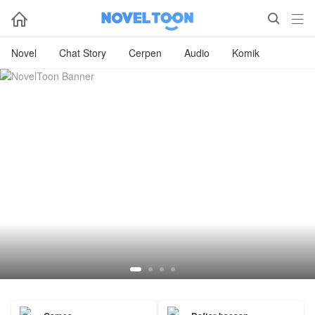



Novel
Chat Story
Cerpen
Audio
Komik