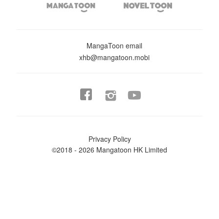


MangaToon email
xhb@mangatoon.mobi


Privacy Policy
©2018 - 2026 Mangatoon HK Limited