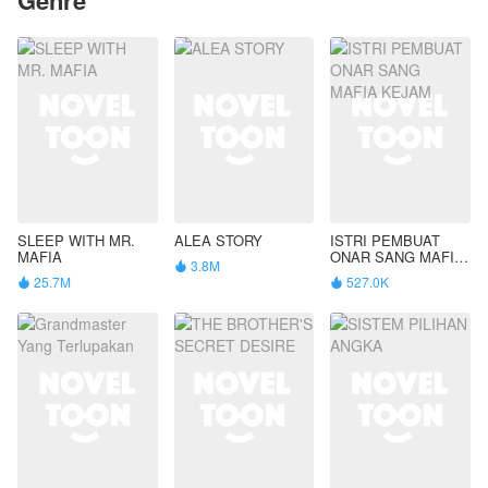
SLEEP WITH MR.
ALEA STORY
ISTRI PEMBUAT
MAFIA
ONAR SANG MAFIA
3.8M

KEJAM
25.7M
527.0K

