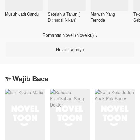
Musuh Jadi Candu
Setelah 8 Tahun (
Marwah Yang
Tek
Ditinggal Nikah)
Ternoda
Seb
Per
Romantis Novel (Novelku) >
Novel Lainnya
✨ Wajib Baca