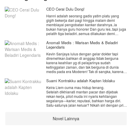
CEO Cerai Dulu Dong!
Hanni adalah seorang gadis yatim piatu yang
gigih bekerja dari pagi hingga malam demi
membiayai pengobatan kanker darahnya..ia
bukan hanya guru honorer Dan guru les..tapi juga
pelatih tiga beladiri..semua dilakukan demi
bertahan hidup dan menebus penyesalan masa
lalu.
Anomali Medis : Warisan Medis & Beladiri
Legendaris
namu takdir berkata lain..bukan penyakit yang
Kevin Sanjaya lulus dengan gelar dokter tapi
merenggut nyawanya.. melainkan sate kambing
diremehkan.bahkan di anggap tidak berguna
berlemak di hajatan warga.
karena keahlian yg di pelajarinya sudah
ketinggalan zaman, dan tak berguna di dunia
saat Hanni membuka mata..dia tak lagi berada di
medis pada era Moderen! Tak di sangka, karena
tubuhnya..ia kini hidup sebagai Alicia Nathania
keberuntungan, dia mendapatkan Jantung
joe istri arogan dari seorang CEO dingin yang
meteorid dan buku kitab medis surgawi yang di
Suami Kontrakku adalah Kapten Idolaku
sangat tampan yang selama ini ia kenal lewat
tinggalkan kakekNya sebagai warisan keluarga.
berita infotainment..dan sering ia hujat lewat
Keira Liem cuma mau hidup tenang.
Dengan mempelajari buku kitab medis surgawi
televisi murahnya.
Setelah dikhianati mantan pacar dan dijebak
dan di topang dengan jantung meteorid, kekuatan
rekan kerja, pilot muda ini nyaris kehilangan
medis dan tingkat beladiriNya melampaui
dan yang lebih mengejutkan.. suami barunya
segalanya—karier, reputasi, bahkan harga diri.
imajinasinya. Sehingga dia bisa merubah
langsung menyodorkan surat cerai dengan
Satu-satunya jalan keluar? Nikah siri dengan pria
nasibNya menjadi dokter medis hebat dengan
kompensasi 2 triliun rupiah..jiwa miskinnya
asing yang ditemuinya di parkiran bawah tanah
keahlian pertarungan yg tak terkalahkan.
seketika meronta-ronta.
SCBD di malam terburuk hidupnya.
Novel Lainnya
Pria itu bilang namanya Kai. Katanya
akan habis berapa keturunan 2T itu?.. pikirnya.
pengangguran. Senyumnya menyebalkan,
mulutnya pedas, tapi entah kenapa... Keira
penasaran dengan kehidupan baru Hanni..yuk
merasa aman di dekatnya.