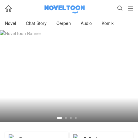



Novel
Chat Story
Cerpen
Audio
Komik