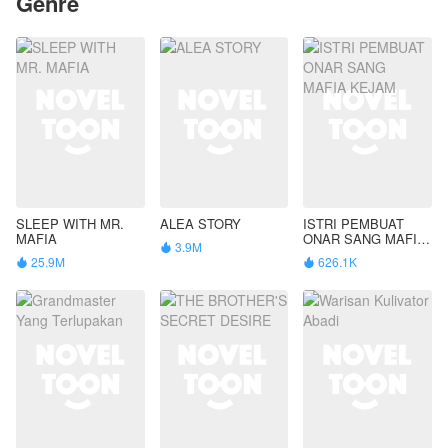
Genre
SLEEP WITH MR.
ALEA STORY
ISTRI PEMBUAT
MAFIA
ONAR SANG MAFIA
3.9M

KEJAM
25.9M
626.1K

