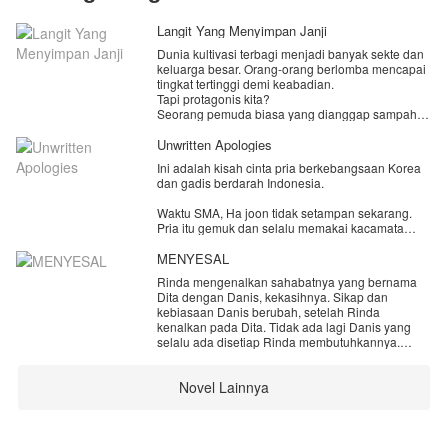
Langit Yang Menyimpan Janji
Dunia kultivasi terbagi menjadi banyak sekte dan
keluarga besar. Orang-orang berlomba mencapai
tingkat tertinggi demi keabadian.
Tapi protagonis kita?
Seorang pemuda biasa yang dianggap sampah
oleh semua orang.
Dia nggak punya bakat kultivasi yang bagus.
Unwritten Apologies
Bahkan keluarganya sendiri malu mengakuinya.
Ini adalah kisah cinta pria berkebangsaan Korea
Sampai suatu hari, dia bertemu dengan seorang
dan gadis berdarah Indonesia.
gadis dari sekte besar.
Cantik, dingin, berbakat, dan statusnya jauh di
Waktu SMA, Ha joon tidak setampan sekarang.
atasnya.
Pria itu gemuk dan selalu memakai kacamata
Awalnya mereka saling benci.
tebal kemana-mana. Ha joon sangat menyukai
Lalu mulai saling peduli.
Rubi, gadis populer di sekolahnya.
MENYESAL
Lalu muncul masalah...
Si gadis ternyata sudah dijodohkan dengan
Rinda mengenalkan sahabatnya yang bernama
Namun suatu hari Ha joon mendengar Rubi
seorang jenius dari sekte lain.
Dita dengan Danis, kekasihnya. Sikap dan
menghina dan mengolok-oloknya di depan teman-
kebiasaan Danis berubah, setelah Rinda
teman kelas mereka. Rasa suka Ha joon berubah
kenalkan pada Dita. Tidak ada lagi Danis yang
menjadi benci. Ia pun memutuskan pindah ke
selalu ada disetiap Rinda membutuhkannya.
kampung halamannya di Seoul.
Karena setiap kali Rinda butuh Danis, pria itu
selalu bersama Dita.
Beberapa tahun kemudian, Rubi dan Ha joon
Novel Lainnya
bertemu lagi di sebuah pesta pernikahan. Ha joon
Rinda menyesal mengenalkan Dita pada Danis.
sempat kaget melihat Rubi yang berada di Korea,
Rinda tidak menyangka orang terdekatnya akan
namun rasa dendamnya sangat besar hingga ia
mengkhianati dirinya seperti ini.
berulang kali menyakiti perasaan Ruby.