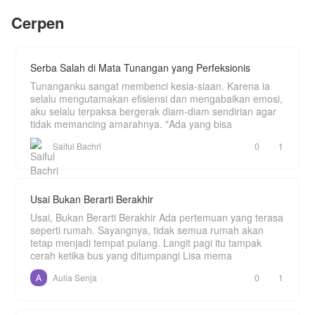
Puncak penyesalan Rinda, dia melihat dengan
Tapi, akankah Ha joon terus membenci Ruby?
Cerpen
mata kepalanya sendiri, Danis dan Dita masuk ke
Mulutnya berkata iya, namun tiap kali gadis itu
dalam hotel sambil menautkan jari-jari tangan
tidak ada didepan matanya, ia selalu
mereka. Kebetulan Rinda sedang bersama
memikirkannya.
Keenan, pria yang baru saja menjadi temanya.
Rinda tidak tahu, jika Keenan adalah calon suami
Serba Salah di Mata Tunangan yang Perfeksionis
Dita.
Tunanganku sangat membenci kesia-siaan. Karena ia
Bagaimana sikap Rinda selanjutnya pada Danis
selalu mengutamakan efisiensi dan mengabaikan emosi,
dan Dita?
aku selalu terpaksa bergerak diam-diam sendirian agar
tidak memancing amarahnya. "Ada yang bisa
Keputusan apa yang akan dipilih Rinda tentang
hubungannya dengan Danis
Saiful Bachri
0
1
Bagaimana sikap Rinda pada Keenan, setelah
tahu pria itu calon suami Dita?
Yuk simak cerita 'MENYESAL' selengkapnya,
Usai Bukan Berarti Berakhir
hanya di NOVEL TOON
Usai, Bukan Berarti Berakhir Ada pertemuan yang terasa
seperti rumah. Sayangnya, tidak semua rumah akan
tetap menjadi tempat pulang. Langit pagi itu tampak
cerah ketika bus yang ditumpangi Lisa mema
Aulia Senja
0
1