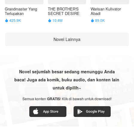
Grandmaster Yang
THE BROTHER'S
Warisan Kulivator
Terlupakan
SECRET DESIRE
Abadi
425.9K
10.4M
89.0K



Novel Lainnya
Novel sejumlah besar sedang menunggu Anda
baca! Juga ada komik, buku audio, dan konten lain
untuk dipilih~
Semua konten
GRATIS
! Klik di bawah untuk download!