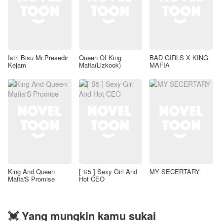
Istri Bisu Mr.Presedir
Queen Of King
BAD GIRLS X KING
Kejam
Mafia(Lizkook)
MAFIA
King And Queen
[ ៜ5 ] Sexy Girl And
MY SECERTARY
Mafia'S Promise
Hot CEO
💓 Yang mungkin kamu sukai