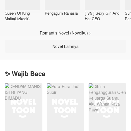
Queen Of King
Pengagum Rahasia
[ ៜ5 ] Sexy Girl And
Sur
Mafia(Lizkook)
Hot CEO
Per
Romantis Novel (Novelku) >
Novel Lainnya
✨ Wajib Baca