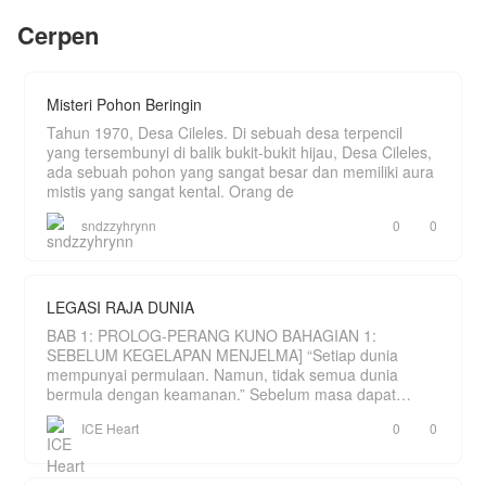
dalam dirinya tumbuh benih dari taruhan
itu,apakah penebar benih akan
Cerpen
mempertanggungjawabkan perbuatannya ?
Ikuti kisahnya di cerita Benih Taruhan
Happy reading...🥰
Misteri Pohon Beringin
Tahun 1970, Desa Cileles. Di sebuah desa terpencil
yang tersembunyi di balik bukit-bukit hijau, Desa Cileles,
ada sebuah pohon yang sangat besar dan memiliki aura
mistis yang sangat kental. Orang de
sndzzyhrynn
0
0
LEGASI RAJA DUNIA
BAB 1: PROLOG-PERANG KUNO BAHAGIAN 1:
SEBELUM KEGELAPAN MENJELMA] “Setiap dunia
mempunyai permulaan. Namun, tidak semua dunia
bermula dengan keamanan.” Sebelum masa dapat
dihitung, hanya wujud sebu
ICE Heart
0
0