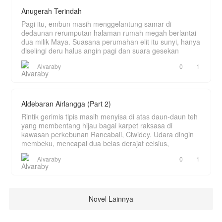
Anugerah Terindah
Pagi itu, embun masih menggelantung samar di
dedaunan rerumputan halaman rumah megah berlantai
dua milik Maya. Suasana perumahan elit itu sunyi, hanya
diselingi deru halus angin pagi dan suara gesekan
Alvaraby
0
1
Aldebaran Airlangga (Part 2)
Rintik gerimis tipis masih menyisa di atas daun-daun teh
yang membentang hijau bagai karpet raksasa di
kawasan perkebunan Rancabali, Ciwidey. Udara dingin
membeku, mencapai dua belas derajat celsius,
Alvaraby
0
1
Novel Lainnya