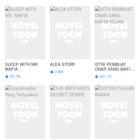
SLEEP WITH MR.
ALEA STORY
ISTRI PEMBUAT
MAFIA
ONAR SANG MAFIA
3.8M

KEJAM
25.7M
551.1K

