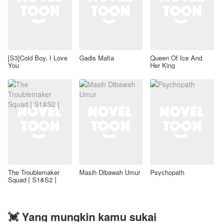
[S3]Cold Boy, I Love
Gadis Mafia
Queen Of Ice And
You
Her King
The Troublemaker
Masih Dibawah Umur
Psychopath
Squad [ S1&S2 ]
💓 Yang mungkin kamu sukai