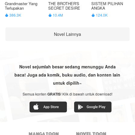
Grandmaster Yang
THE BROTHER'S
SISTEM PILIHAN
Terlupakan
SECRET DESIRE
ANGKA
386.3K
10.4M
124.0K



Novel Lainnya
Novel sejumlah besar sedang menunggu Anda
baca! Juga ada komik, buku audio, dan konten lain
untuk dipilih~
Semua konten
GRATIS
! Klik di bawah untuk download!