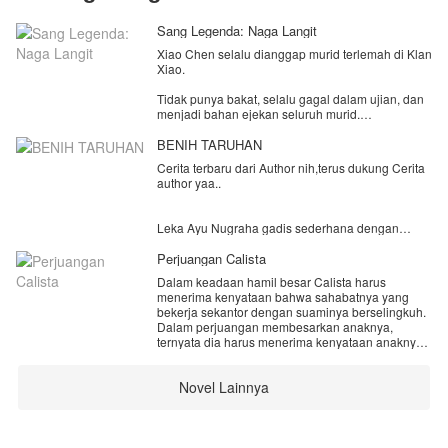
Sang Legenda: Naga Langit
Xiao Chen selalu dianggap murid terlemah di Klan
Xiao.
Tidak punya bakat, selalu gagal dalam ujian, dan
menjadi bahan ejekan seluruh murid.
Namun tidak ada yang tahu kebenaran
sesungguhnya bahwa tubuhnya menyembunyikan
BENIH TARUHAN
darah naga purba yang tersegel sejak lahir.
Cerita terbaru dari Author nih,terus dukung Cerita
author yaa..
Segalanya berubah saat Ritual Penerimaan Roh
Penjaga.
Leka Ayu Nugraha gadis sederhana dengan
kepintaran nya mendapatkan beasiswa
bersekolah di sekolah terkenal bagus.
Perjuangan Calista
Dalam keadaan hamil besar Calista harus
Leka tinggal dengan Ayahnya dan juga ibu tirinya
menerima kenyataan bahwa sahabatnya yang
serta saudara tirinya.Keluarganya tergolong
bekerja sekantor dengan suaminya berselingkuh.
berkecukupan namun, dia tidak pernah
Dalam perjuangan membesarkan anaknya,
mendapatkan haknya karena pengaruh ibu
ternyata dia harus menerima kenyataan anaknya
tirinya.Hidup dengan kekejaman ibu tiri di tambah
mengidap penyakit Kanker Leukimia, sebagai
lagi dirinya yang terjebak dalam sebuah
dokter dia juga ketakutan. Apakah Calista yang
permainan yang di lakukan lima siswa yang
Novel Lainnya
seorang dokter mampu mengatasi semua cobaan
terkenal dengan Black Rider.
ini.
Dia di jebak dan kehilangan kesucian nya.Lantas
bagaimana dengan nasib Leka yang ternyata