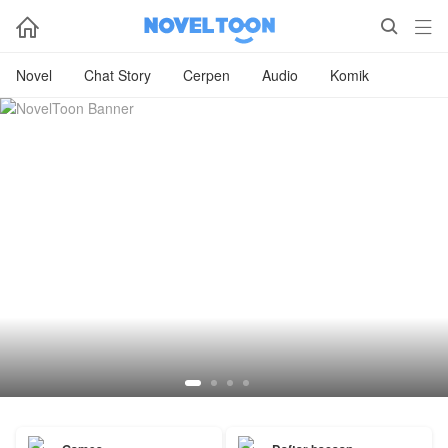



Novel
Chat Story
Cerpen
Audio
Komik