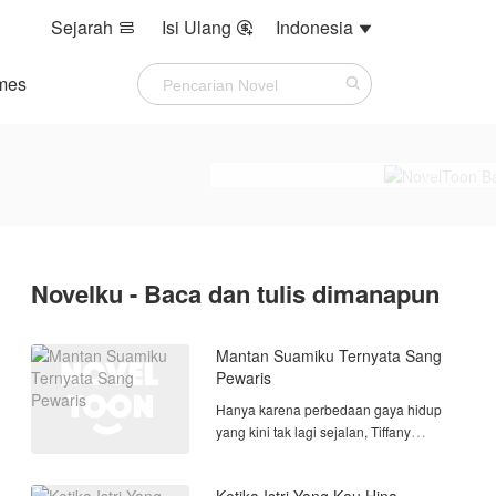
Sejarah
Isi Ulang
Indonesia



mes
Novelku - Baca dan tulis dimanapun
Mantan Suamiku Ternyata Sang
Pewaris
Hanya karena perbedaan gaya hidup
yang kini tak lagi sejalan, Tiffany
menceraikan suaminya demi menjaga
citra sebagai seorang konglomerat.