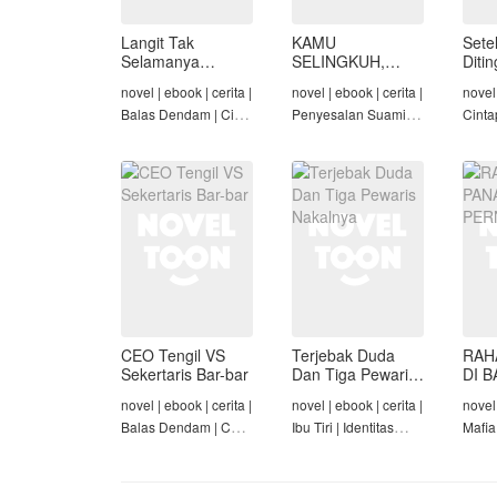
Langit Tak
KAMU
Sete
Selamanya
SELINGKUH,
Diti
Mendung,
KAMU
novel | ebook | cerita |
novel | ebook | cerita |
novel 
Seraphina
BANGKRUT
Balas Dendam | Cinta
Penyesalan Suami |
Cinta
Seiring Waktu |
Identitas Tersembunyi
Rich/
Penyesalan Suami
| Balas Dendam |
Cinta
Tamat
Tama
CEO Tengil VS
Terjebak Duda
RAH
Sekertaris Bar-bar
Dan Tiga Pewaris
DI B
Nakalnya
PER
novel | ebook | cerita |
novel | ebook | cerita |
novel 
Balas Dendam | CEO
Ibu Tiri | Identitas
Mafia
| Mafia | Tamat
Tersembunyi | Mafia |
Dend
Tamat
Cinta