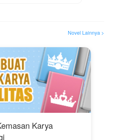
melewati semua itu,
Bagaimana kelanjutan
melewati hal tak terduga
kisah sahira, yuk.... Ikuti
dari masa lalunya!
ceritanya.
Novel Lainnya >
Kemasan Karya
gi