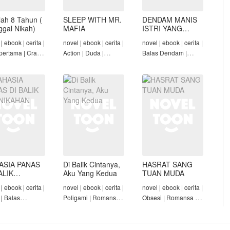
lah 8 Tahun (
SLEEP WITH MR.
DENDAM MANIS
nggal Nikah)
MAFIA
ISTRI YANG
DIMADU
| ebook | cerita |
novel | ebook | cerita |
novel | ebook | cerita |
pertama | Crazy
Action | Duda |
Balas Dendam |
Konglomerat |
Roman-Angst Mafia |
Penyesalan Suami |
 Seiring Waktu |
Tamat
CEO | Tamat
t
ASIA PANAS
Di Balik Cintanya,
HASRAT SANG
ALIK
Aku Yang Kedua
TUAN MUDA
NIKAHAN
| ebook | cerita |
novel | ebook | cerita |
novel | ebook | cerita |
 | Balas
Poligami | Romansa |
Obsesi | Romansa |
am | Diam-Diam
Tamat
Pembantu | Tamat