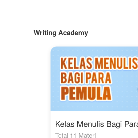
kalah, tetapi karena tak
ingin menyia-nyiakan
hidupnya untuk bertahan
dalam hubungan toxic.
Writing Academy
Kelas Menulis Bagi Pa
Total 11 Materi