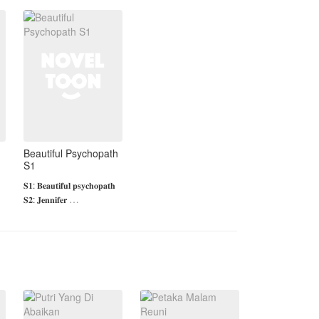
politik, racun, atau mata-
mata yang dikirim
musuh-musuhny
Beautiful Psychopath
S1
𝐒𝟏: 𝐁𝐞𝐚𝐮𝐭𝐢𝐟𝐮𝐥 𝐩𝐬𝐲𝐜𝐡𝐨𝐩𝐚𝐭𝐡
𝐒𝟐: 𝐉𝐞𝐧𝐧𝐢𝐟𝐞𝐫
𝐒𝟑: 𝐖𝐡𝐞𝐫𝐞 𝐚𝐫𝐞 𝐲𝐨𝐮?
𝐂𝐒 𝐥𝐚𝐢𝐧𝐲𝐚:
𝐁𝐞𝐚𝐮𝐭𝐢𝐟𝐮𝐥 𝐛𝐚𝐝𝐠𝐢𝐫𝐥
𝐃𝐚𝐧𝐠𝐞𝐫𝐨𝐮𝐬 𝐢𝐧𝐧𝐨𝐜𝐞𝐧𝐭 𝐠𝐢𝐫𝐥
𝐑𝐚𝐯𝐞𝐧𝐠𝐞
Dia adalah seorang
wanita yang sangat