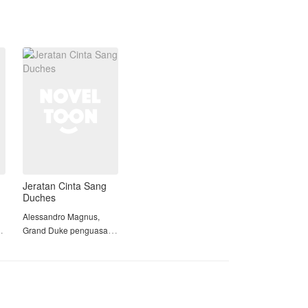
Kellano Gavintara.
Tekadnya untuk balas dendam
semakin kuat, tapi di sisi lain, Azelva
tidak ingin berhubungan lagi dengan
Kellano, yang tak lain adalah mantan
kekasihnya. Apalagi jika Kellano tahu
rahasia yang Azelva sembunyikan
selama ini.
Namun setelah menatap baby Arlend,
perasaan Azelva mulai goyah.
"𝘒𝘦𝘯𝘢𝘱𝘢 𝘢𝘬𝘶 𝘮𝘦𝘳𝘢𝘴𝘢 𝘴𝘢𝘯𝘨𝘢𝘵 𝘥𝘦𝘬𝘢𝘵
Jeratan Cinta Sang
Duches
𝘥𝘦𝘯𝘨𝘢𝘯 𝘈𝘳𝘭𝘦𝘯𝘥?"
Alessandro Magnus,
Seiring berjalannya waktu, tabir
n
Grand Duke penguasa
rahasia mulai terkuak. Identitas Arlend
Wilayah Magnus, dia
mulai dipertanyakan.
terkenal kejam, dingin,
dan punya insting
Apa yang akan Kellano lakukan saat
membunuh yang tajam.
mengetahui fakta mengejutkan tentang
Segala macam jebakan
putranya?