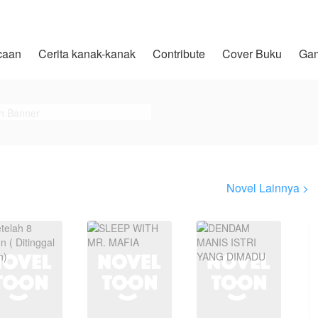
caan
Cerita kanak-kanak
Contribute
Cover Buku
Ga
Novel Lainnya >