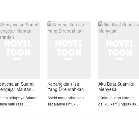
enyesalan Suami:
Kebangkitan Istri
Aku Buat Suamiku
engejar Mantan
Yang Direndahkan
Menyesal
erindah
alam hidupnya Arkana
Astrid mengorbankan
“Kalau bukan karena
unya satu rasa
segalanya untuk
gajiku, kamu nggak aka
enyesalan yang teramat
keluarga. Namun,
bisa makan enak,
angat. Bahkan dia tidak
pengorbanannya justru
Ningsih!”
hu ketika berpisah
dibalas dengan hinaan.
engan Kanaya, wanita
Tujuh tahun menikah,
tu sedang dalam
Setelah melahirkan,
Ningsih rela