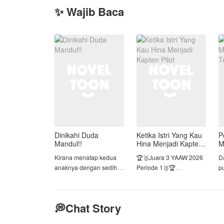
✨ Wajib Baca
Dinikahi Duda
Ketika Istri Yang Kau
P
Mandul!!
Hina Menjadi Kapten
M
Pilot
T
Kirana menatap kedua
🏆🥉Juara 3 YAAW 2026
D
anaknya dengan sedih.
Periode 1🥉🏆
p
Arka, yang baru berusia
p
delapan tahun, dan
Demi cinta, Kataleya rela
s
Tiara, yang berusia lima
meninggalkan kokpit dan
ta
💭Chat Story
tahun. Setelah kematian
menyerahkan mimpinya
d
suaminya, Arya, tiga
menjadi Kapten Pilot
i