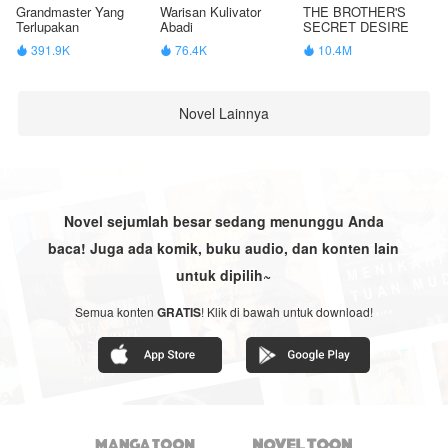
Grandmaster Yang
Warisan Kulivator
THE BROTHER'S
Terlupakan
Abadi
SECRET DESIRE
391.9K
76.4K
10.4M



Novel Lainnya
Novel sejumlah besar sedang menunggu Anda
baca! Juga ada komik, buku audio, dan konten lain
untuk dipilih~
Semua konten
GRATIS
! Klik di bawah untuk download!