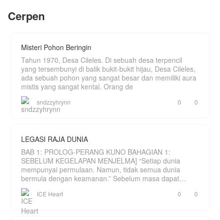
"Pergilah dan ceraikan aku secepat nya" ucap
Cerpen
Mora dengan penuh ketegasan.
DEG.
Aron langsung saja menatap Mora dengan tidak
Misteri Pohon Beringin
percaya. Wanita yang sangat di cintai nya kini
tersakiti.
Tahun 1970, Desa Cileles. Di sebuah desa terpencil
yang tersembunyi di balik bukit-bukit hijau, Desa Cileles,
ada sebuah pohon yang sangat besar dan memiliki aura
mistis yang sangat kental. Orang de
sndzzyhrynn
0
0
LEGASI RAJA DUNIA
BAB 1: PROLOG-PERANG KUNO BAHAGIAN 1:
SEBELUM KEGELAPAN MENJELMA] “Setiap dunia
mempunyai permulaan. Namun, tidak semua dunia
bermula dengan keamanan.” Sebelum masa dapat
dihitung, hanya wujud sebu
ICE Heart
0
0