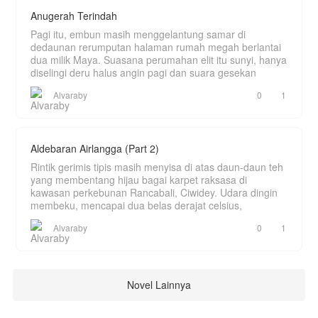
Anugerah Terindah
Pagi itu, embun masih menggelantung samar di
dedaunan rerumputan halaman rumah megah berlantai
dua milik Maya. Suasana perumahan elit itu sunyi, hanya
diselingi deru halus angin pagi dan suara gesekan
Alvaraby
0
1
Aldebaran Airlangga (Part 2)
Rintik gerimis tipis masih menyisa di atas daun-daun teh
yang membentang hijau bagai karpet raksasa di
kawasan perkebunan Rancabali, Ciwidey. Udara dingin
membeku, mencapai dua belas derajat celsius,
Alvaraby
0
1
Novel Lainnya