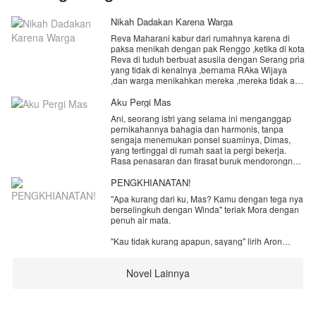
Nikah Dadakan Karena Warga
Reva Maharani kabur dari rumahnya karena di
paksa menikah dengan pak Renggo ,ketika di kota
Reva di tuduh berbuat asusila dengan Serang pria
yang tidak di kenalnya ,bernama RAka Wijaya
,dan warga menikahkan mereka ,mereka tidak ada
pilihan selain menerima pernikahan itu
,bagaimana perjalan rumah tangga mereka yang
Aku Pergi Mas
berawal tidak saling mengenal ?
Ani, seorang istri yang selama ini menganggap
pernikahannya bahagia dan harmonis, tanpa
sengaja menemukan ponsel suaminya, Dimas,
yang tertinggal di rumah saat ia pergi bekerja.
Rasa penasaran dan firasat buruk mendorongnya
membuka kunci layar dan membaca isi pesan di
dalamnya.
PENGKHIANATAN!
"Apa kurang dari ku, Mas? Kamu dengan tega nya
Hatinya hancur lebur saat menemukan rangkaian
berselingkuh dengan Winda" teriak Mora dengan
percakapan mesra, janji temu, dan ungkapan
penuh air mata.
kasih sayang yang Dimas kirimkan kepada
seorang wanita lain bernama Rina, rekan kerjanya
"Kau tidak kurang apapun, sayang" lirih Aron
sendiri. Di sana tertulis jelas bahwa hubungan itu
dengan menatap manik mata Mora dengan sendu.
sudah berlangsung berbulan-bulan, bahkan
Dimas sering menjelek-jelekkan Ani dan
Novel Lainnya
"Kau yang membawa ku kemari , kau yang berjanji
kehidupan rumah tangga mereka di depan wanita
akan memberi ku banyak kebahagian, tapi apa
itu, seolah-olah ia hidup dalam penderitaan.
Mas? Kau mengkhianati ku dengan teman ku
sendiri" tegas Mora.