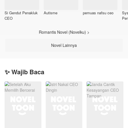
Si Gendut Penakluk
Autisme
pemuas nafsu ceo
Sy
CEO
Pem
Romantis Novel (Novelku) >
Novel Lainnya
✨ Wajib Baca