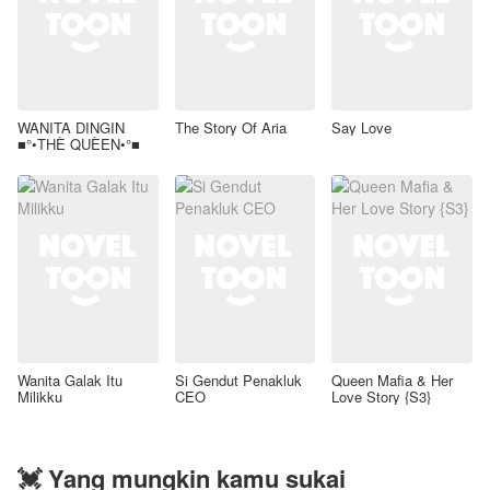
WANITA DINGIN
The Story Of Aria
Say Love
■°•THÈ QUÈEN•°■
Wanita Galak Itu
Si Gendut Penakluk
Queen Mafia & Her
Milikku
CEO
Love Story {S3}
💓 Yang mungkin kamu sukai