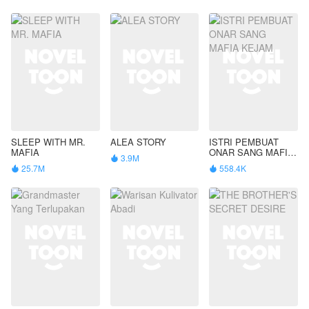
SLEEP WITH MR.
ALEA STORY
ISTRI PEMBUAT
MAFIA
ONAR SANG MAFIA
3.9M

KEJAM
25.7M
558.4K

