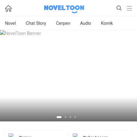



Novel
Chat Story
Cerpen
Audio
Komik