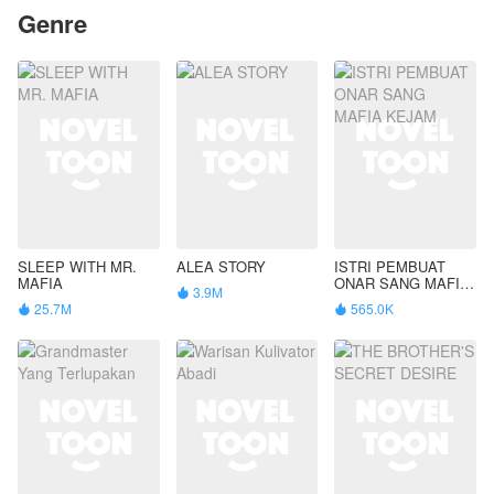
Genre
SLEEP WITH MR.
ALEA STORY
ISTRI PEMBUAT
MAFIA
ONAR SANG MAFIA
3.9M

KEJAM
25.7M
565.0K

