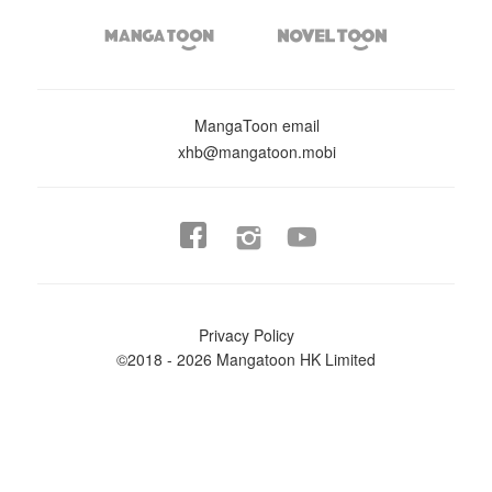


MangaToon email
xhb@mangatoon.mobi


Privacy Policy
©2018 - 2026 Mangatoon HK Limited