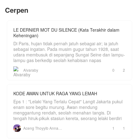
ada sahutan dari wanita itu , justru tangisan wanita
Cerpen
itu semakin kencang , sontak membuat pria itu
panik.
LE DERNIER MOT DU SILENCE (Kata Terakhir dalam
Keheningan)
Di Paris, hujan tidak pernah jatuh sebagai air; ia jatuh
sebagai ingatan. Pada musim gugur tahun 1928, saat
udara membusuk di sepanjang Sungai Seine dan lampu-
lampu gas berkedip seolah kehabisan napas
Alvaraby
0
2
KODE AWAN UNTUK RAGA YANG LEMAH
Eps 1 : "Lelaki Yang Terlalu Cepat" Langit Jakarta pukul
enam sore begitu murung. Awan mendung
menggantung rendah, seolah menahan tangis. Di
tengah hiruk-pikuk stasiun kereta, seorang lelaki berdiri
Aceng Thoyyib Annawawy
1
1