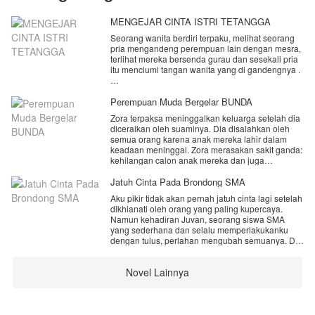
MENGEJAR CINTA ISTRI TETANGGA
Seorang wanita berdiri terpaku, melihat seorang
pria mengandeng perempuan lain dengan mesra,
terlihat mereka bersenda gurau dan sesekali pria
itu menciumi tangan wanita yang di gandengnya .
Tak terasa air matanya mengalir, pandangannya
nanar melihat pasangan yang sepertinya sedang
Perempuan Muda Bergelar BUNDA
kasmaran.
Zora terpaksa meninggalkan keluarga setelah dia
diceraikan oleh suaminya. Dia disalahkan oleh
" Kenapa kalian menghianatiku, tega sekali kalian
semua orang karena anak mereka lahir dalam
melakukan ini padaku " gumam wanita yang
keadaan meninggal. Zora merasakan sakit ganda:
memakai topi dan kacamata hitam itu.
kehilangan calon anak mereka dan juga
diceraikan setelah melahirkan. Bahkan suaminya
Dengan air mata yang berderai ia membalikkan
mengatakan akan menikahi adik Zora, yang
Jatuh Cinta Pada Brondong SMA
badannya dan melangkah cepat dengan
membuat Zora merasa seperti ditikam pisau. Zora
menundukkan kepalanya untuk menyembunyikan
Aku pikir tidak akan pernah jatuh cinta lagi setelah
menyembuhkan luka-lukanya sendirian dan
air matanya.
dikhianati oleh orang yang paling kupercaya.
terpaksa meninggalkan kota kelahirannya
Namun kehadiran Juvan, seorang siswa SMA
Bruuk... wanita itu menabrak seorang pria di dekat
yang sederhana dan selalu memperlakukanku
Tapi di kota tempat tinggal Zora dia tidak sengaja
pintu keluar.
dengan tulus, perlahan mengubah semuanya. Di
mendapat pekerjaan sebagai ibu susu, akankah
saat aku berusaha menganggapnya hanya
Zora akan mendapatkan kebahagiaan kembali?
" Maaf.... " Ucapnya dan kemudian ia berjongkok
sebagai adik, dia justru membuat hatiku berdebar
dan tiba - tiba menangis tersedu sedu, pria yang di
Novel Lainnya
dengan cara yang tidak pernah dilakukan siapa
tabrak nya ikut berjongkok untuk melihat keadaan
pun sebelumnya. Dan untuk pertama kalinya, aku
wanita itu.
takut mengakui bahwa aku mulai jatuh cinta pada
berondong SMA. 🤍
" Maaf.. apa ada yang sakit? " tanya pria itu, tak