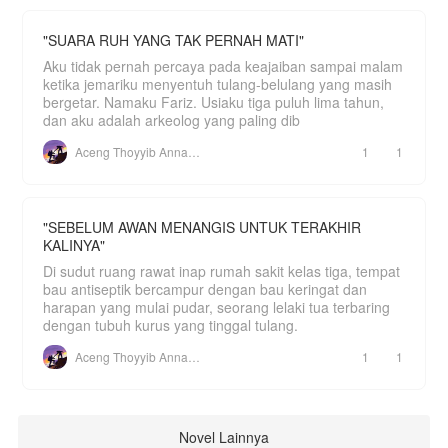
"SUARA RUH YANG TAK PERNAH MATI"
Aku tidak pernah percaya pada keajaiban sampai malam
ketika jemariku menyentuh tulang-belulang yang masih
bergetar. Namaku Fariz. Usiaku tiga puluh lima tahun,
dan aku adalah arkeolog yang paling dib
Aceng Thoyyib Annawawy
1
1
"SEBELUM AWAN MENANGIS UNTUK TERAKHIR
KALINYA"
Di sudut ruang rawat inap rumah sakit kelas tiga, tempat
bau antiseptik bercampur dengan bau keringat dan
harapan yang mulai pudar, seorang lelaki tua terbaring
dengan tubuh kurus yang tinggal tulang.
Aceng Thoyyib Annawawy
1
1
Novel Lainnya