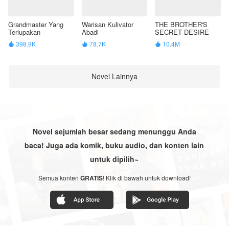
Grandmaster Yang
Warisan Kulivator
THE BROTHER'S
Terlupakan
Abadi
SECRET DESIRE
398.9K
78.7K
10.4M



Novel Lainnya
Novel sejumlah besar sedang menunggu Anda
baca! Juga ada komik, buku audio, dan konten lain
untuk dipilih~
Semua konten
GRATIS
! Klik di bawah untuk download!