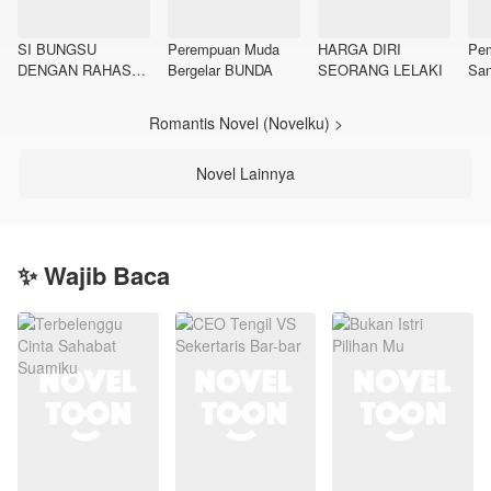
SI BUNGSU
Perempuan Muda
HARGA DIRI
Pe
DENGAN RAHASIA
Bergelar BUNDA
SEORANG LELAKI
San
NYA
Romantis Novel (Novelku) >
Novel Lainnya
✨ Wajib Baca