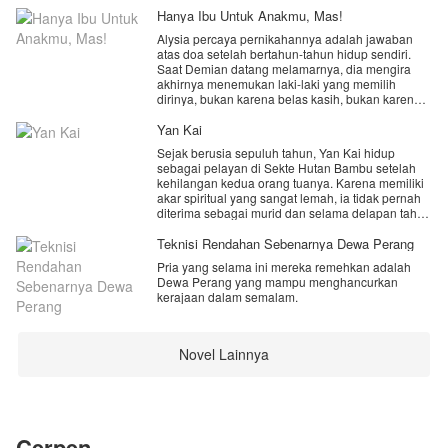
Hanya Ibu Untuk Anakmu, Mas!
Alysia percaya pernikahannya adalah jawaban
atas doa setelah bertahun-tahun hidup sendiri.
Saat Demian datang melamarnya, dia mengira
akhirnya menemukan laki-laki yang memilih
dirinya, bukan karena belas kasih, bukan karena
keadaan, melainkan karena cinta.
Yan Kai
Namun kenyataan yang menunggunya jauh lebih
Sejak berusia sepuluh tahun, Yan Kai hidup
menyakitkan. Demian adalah duda muda dengan
sebagai pelayan di Sekte Hutan Bambu setelah
seorang anak kecil yang kehilangan sosok ibu.
kehilangan kedua orang tuanya. Karena memiliki
Dan Alysia baru menyadari satu hal setelah resmi
akar spiritual yang sangat lemah, ia tidak pernah
menjadi istrinya. Dia tidak pernah benar-benar
diterima sebagai murid dan selama delapan tahun
hadir sebagai perempuan yang dicintai. Dia hanya
hanya menjadi sasaran penghinaan,
dipilih karena dianggap paling tepat menjadi ibu
perundungan, serta siksaan dari para murid sekte.
Teknisi Rendahan Sebenarnya Dewa Perang
bagi anak Demian. Arkhasa.
Hidupnya dipenuhi penderitaan, hingga suatu hari
Pria yang selama ini mereka remehkan adalah
sebuah tugas sederhana membersihkan
“Aku menikahimu supaya anakku punya ibu.”
Dewa Perang yang mampu menghancurkan
perpustakaan kuno mengubah takdirnya
Kalimat itu mengubah segalanya.
kerajaan dalam semalam.
selamanya.
Untuk pertama kalinya, Alysia memilih berhenti
menunggu dicintai. Dia memutuskan pergi, meski
Sebuah buku misterius membawanya ke Dimensi
harus meninggalkan anak yang sudah dia sayangi
Tak Berujung, tempat seekor Naga Kegelapan
Novel Lainnya
seperti darah daging sendiri.
kuno disegel sejak ribuan tahun lalu akibat perang
besar antara ras naga dan para dewa. Yan Kai
Namun saat Alysia benar-benar menjauh, Demian
mendapatkan secuil kekuatan naga itu hingga
mulai menyadari sesuatu yang terlambat dia
mengubah akar spiritualnya yang sebelumnya
pahami.
cacat menjadi fondasi yang luar biasa. Tanpa
mengetahui rahasia besar yang kini tersembunyi
Cerpen