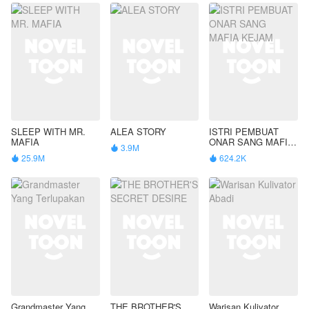
SLEEP WITH MR.
ALEA STORY
ISTRI PEMBUAT
MAFIA
ONAR SANG MAFIA
3.9M

KEJAM
25.9M
624.2K


Grandmaster Yang
THE BROTHER'S
Warisan Kulivator