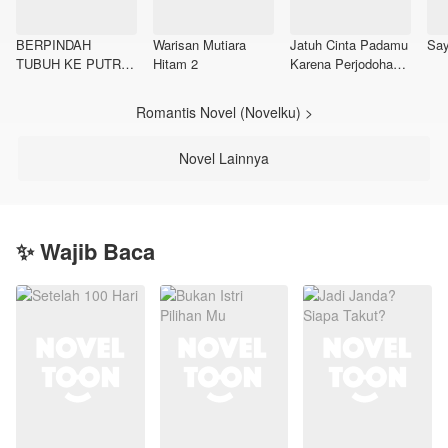
BERPINDAH
Warisan Mutiara
Jatuh Cinta Padamu
Say
TUBUH KE PUTRI
Hitam 2
Karena Perjodohan
SAMPAH
(Revisi Dari Season
2 Awal)
Romantis Novel (Novelku) >
Novel Lainnya
✨ Wajib Baca