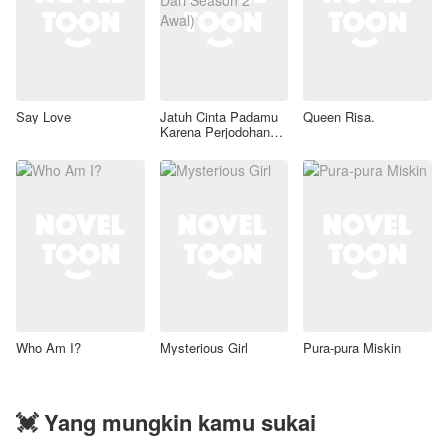
Say Love
Jatuh Cinta Padamu
Queen Risa.
Karena Perjodohan
(Revisi Dari Season 2
Awal)
Who Am I?
Mysterious Girl
Pura-pura Miskin
💓 Yang mungkin kamu sukai