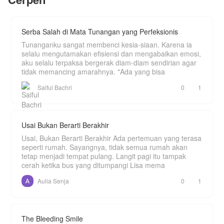
dalam dirinya, Yan Kai memulai perjalanan
kultivasinya menuju puncak kekuatan sejati.
Serba Salah di Mata Tunangan yang Perfeksionis
Tunanganku sangat membenci kesia-siaan. Karena ia
selalu mengutamakan efisiensi dan mengabaikan emosi,
aku selalu terpaksa bergerak diam-diam sendirian agar
tidak memancing amarahnya. "Ada yang bisa
Saiful Bachri
0
1
Usai Bukan Berarti Berakhir
Usai, Bukan Berarti Berakhir Ada pertemuan yang terasa
seperti rumah. Sayangnya, tidak semua rumah akan
tetap menjadi tempat pulang. Langit pagi itu tampak
cerah ketika bus yang ditumpangi Lisa mema
Aulia Senja
0
1
The Bleeding Smile