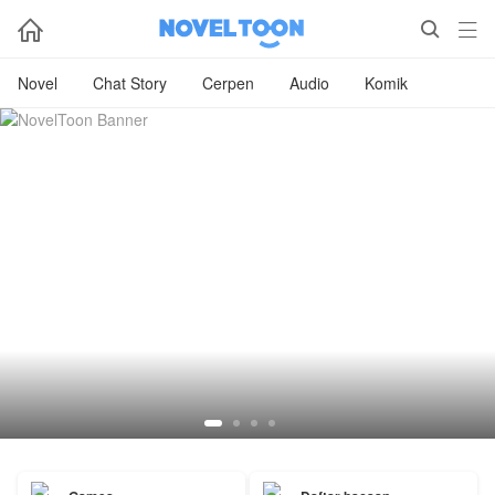



Novel
Chat Story
Cerpen
Audio
Komik