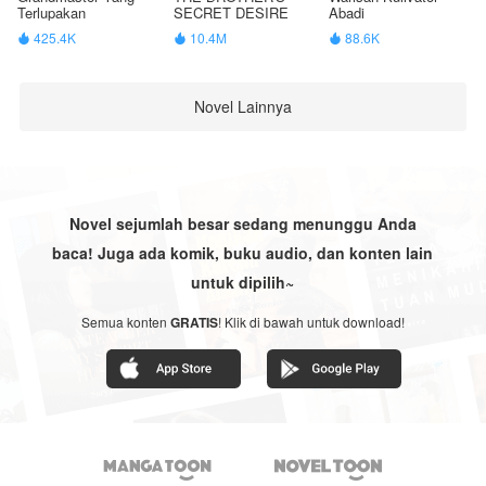
Terlupakan
SECRET DESIRE
Abadi
425.4K
10.4M
88.6K



Novel Lainnya
Novel sejumlah besar sedang menunggu Anda
baca! Juga ada komik, buku audio, dan konten lain
untuk dipilih~
Semua konten
GRATIS
! Klik di bawah untuk download!

