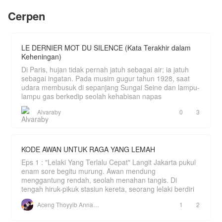
sesuatu padanya, yaitu Mendorongnya dari
menganggapnya seperti noda hitam.
perusahaannya di ambang kebangkrutan.
tangga hingga ia sekarat.
Cerpen
Serendah itukah Hanna di mata Reza?
Bima frendzone Berlin tidak memiliki cara lain
Di saat ia sekarat, ia mendapatkan sebuah
untuk menyelamatkan perusahaannya. kecuali
berkah, yaitu sistem yang akan mengubah
"Baiklah, Mas. Mulai saat ini aku akan merubah
dengan menerima penawaran lelaki di
hidupnya. Ia bukan hanya mendapatkan
sikap ku padamu. Jangan salahkan aku berubah!
hadapannya ini.
LE DERNIER MOT DU SILENCE (Kata Terakhir dalam
keberuntungan, ia juga di cintai oleh istrinya.
Karena kamu sendiri yang telah membuat ku
Keheningan)
berubah," gumam Hanna pelan dengan hati yang
Haruskah dia menyerahkan satu putrinya??
terasa sesak.
Lalu siapa putri yang akan menjadi istri Aston??
Di Paris, hujan tidak pernah jatuh sebagai air; ia jatuh
sebagai ingatan. Pada musim gugur tahun 1928, saat
***
Bagaimana ceritanya? selamat membaca.
udara membusuk di sepanjang Sungai Seine dan lampu-
"Kamu gak masak sarapan?" tanya Reza heran
lampu gas berkedip seolah kehabisan napas
saat melihat meja makan kosong.
Alvaraby
0
3
"Enggak!" jawab Hanna tak acuh seraya mengecat
kukunya.
"Kenapa?"
KODE AWAN UNTUK RAGA YANG LEMAH
"Enam bulan kita menikah tidak sekalipun kamu
Eps 1 : "Lelaki Yang Terlalu Cepat" Langit Jakarta pukul
memakan masakan ku. Jadi, buat apa aku masak!
Hanya buang tenang dan waktu saja!" balas
enam sore begitu murung. Awan mendung
Hanna dengan nada sarkas.
menggantung rendah, seolah menahan tangis. Di
tengah hiruk-pikuk stasiun kereta, seorang lelaki berdiri
Degg.
Aceng Thoyyib Annawawy
1
2
'Kamu? Dia baru saja memanggil ku dengan
sebutan kamu' batin Reza terkejut.