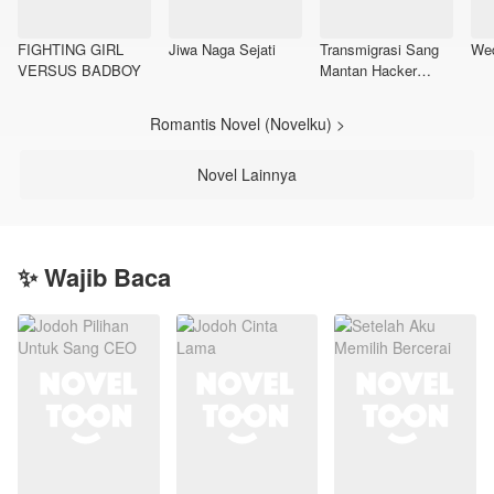
FIGHTING GIRL
Jiwa Naga Sejati
Transmigrasi Sang
Wed
VERSUS BADBOY
Mantan Hacker
(Lisa)
Romantis Novel (Novelku) >
Novel Lainnya
✨ Wajib Baca