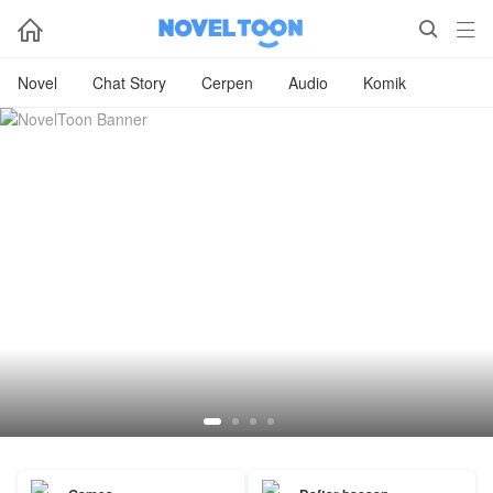



Novel
Chat Story
Cerpen
Audio
Komik