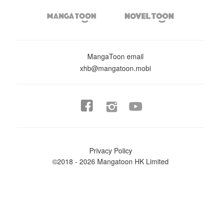


MangaToon email
xhb@mangatoon.mobi


Privacy Policy
©2018 - 2026 Mangatoon HK Limited