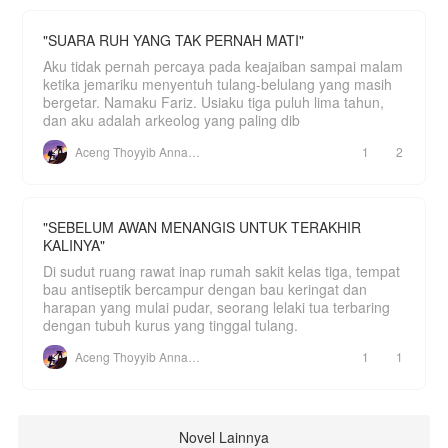
***
"SUARA RUH YANG TAK PERNAH MATI"
Tolong jangan tumpuk bab dan lompat baca bab
nya. Karena itu akan berakibat buruk pada
Aku tidak pernah percaya pada keajaiban sampai malam
peforma karya author 🙏🙏
ketika jemariku menyentuh tulang-belulang yang masih
bergetar. Namaku Fariz. Usiaku tiga puluh lima tahun,
Tolong hargai karya author 🙏
dan aku adalah arkeolog yang paling dib
Klik like, coment vote dan beri rating 5 yah kakak
🥰🥰
Aceng Thoyyib Annawawy
1
2
Ceritanya gak ada pelakor!!! Jadi, aman.
"SEBELUM AWAN MENANGIS UNTUK TERAKHIR
KALINYA"
Di sudut ruang rawat inap rumah sakit kelas tiga, tempat
bau antiseptik bercampur dengan bau keringat dan
harapan yang mulai pudar, seorang lelaki tua terbaring
dengan tubuh kurus yang tinggal tulang.
Aceng Thoyyib Annawawy
1
1
Novel Lainnya