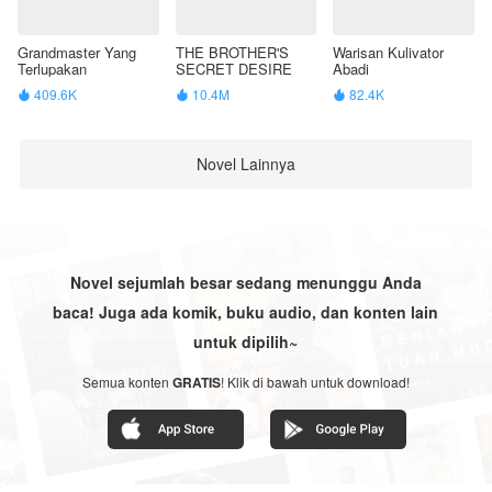
Grandmaster Yang
THE BROTHER'S
Warisan Kulivator
Terlupakan
SECRET DESIRE
Abadi
409.6K
10.4M
82.4K



Novel Lainnya
Novel sejumlah besar sedang menunggu Anda
baca! Juga ada komik, buku audio, dan konten lain
untuk dipilih~
Semua konten
GRATIS
! Klik di bawah untuk download!