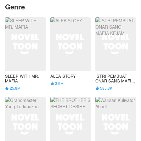
Genre
SLEEP WITH MR.
ALEA STORY
ISTRI PEMBUAT
MAFIA
ONAR SANG MAFIA
3.9M

KEJAM
25.8M
585.3K

