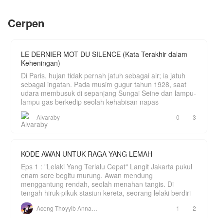
lama.
yang nakal sama Sus, nanti Chan bilang ke
Yayah. Bial Yayah yang ulus."
Livia kini bangkit kembali bukan sebagai
Cerpen
pengemis cinta. Saat Axel mulai memohon
Bagaimana nasib pernikahan Raina kedepannya?
kesempatan kedua karena sadar Elena hanyalah
parasit, Livia hanya tersenyum dingin dibalik
pelukan posesif Morenzo.
LE DERNIER MOT DU SILENCE (Kata Terakhir dalam
Keheningan)
Di Paris, hujan tidak pernah jatuh sebagai air; ia jatuh
sebagai ingatan. Pada musim gugur tahun 1928, saat
udara membusuk di sepanjang Sungai Seine dan lampu-
lampu gas berkedip seolah kehabisan napas
Alvaraby
0
3
KODE AWAN UNTUK RAGA YANG LEMAH
Eps 1 : "Lelaki Yang Terlalu Cepat" Langit Jakarta pukul
enam sore begitu murung. Awan mendung
menggantung rendah, seolah menahan tangis. Di
tengah hiruk-pikuk stasiun kereta, seorang lelaki berdiri
Aceng Thoyyib Annawawy
1
2