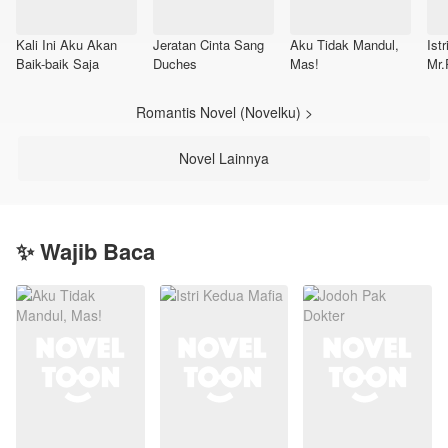
Kali Ini Aku Akan
Jeratan Cinta Sang
Aku Tidak Mandul,
Istr
Baik-baik Saja
Duches
Mas!
Mr.
Romantis Novel (Novelku) >
Novel Lainnya
✨ Wajib Baca