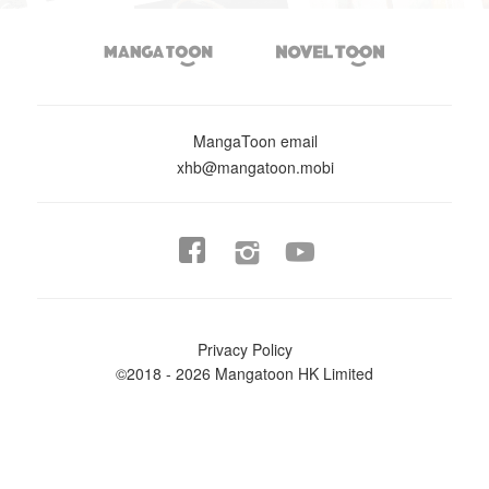


MangaToon email
xhb@mangatoon.mobi


Privacy Policy
©2018 - 2026 Mangatoon HK Limited