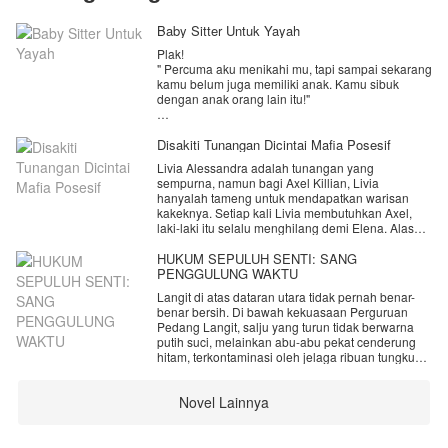
Baby Sitter Untuk Yayah
Plak!
" Percuma aku menikahi mu, tapi sampai sekarang
kamu belum juga memiliki anak. Kamu sibuk
dengan anak orang lain itu!"
" Itu pekerjaanku, Mas. Kamu tahu aku ini baby
sitter. Memang mengurus anak orang lain adalah
Disakiti Tunangan Dicintai Mafia Posesif
pekerjaanku."
Livia Alessandra adalah tunangan yang
sempurna, namun bagi Axel Killian, Livia
Lagi dan lagi, Raina mendapatkan cap lima jari
hanyalah tameng untuk mendapatkan warisan
dari Rusman di pipinya. Dan yang dibahas adalah
kakeknya. Setiap kali Livia membutuhkan Axel,
hal yang sama yakni kenapa dia tak kunjung bisa
laki-laki itu selalu menghilang demi Elena. Alasan
hamil padahal pernikahan mereka sudah berjalan
Axel selalu sama, yaitu Elena fisiknya lemah
3 tahun lamanya.
karena sakit.
HUKUM SEPULUH SENTI: SANG
PENGGULUNG WAKTU
Raina Puspita, usianya 25 tahun sekarang. Dia
Hingga pada akhirnya Livia memilih pergi dan
menikah dengan Rusman Pambudi, pria yang
Langit di atas dataran utara tidak pernah benar-
menghilang dari Axel setelah puncaknya ia
dulu lembut namun kini berubah setelah mereka
benar bersih. Di bawah kekuasaan Perguruan
ditinggal Axel saat fitting baju pengantin. Dan saat
menikah.
Pedang Langit, salju yang turun tidak berwarna
itu Livia sudah tahu tentang hubungan Axel dan
putih suci, melainkan abu-abu pekat cenderung
Elena dibelakangnya. Ternyata Elena bukan
Pernikahan yang ia harap menjadi sebuah rumah
hitam, terkontaminasi oleh jelaga ribuan tungku
sahabat perempuan Axel, tapi mantan pacarnya.
baginya, nyatanya menjadi sebuah gubuk derita.
penempaan baja dan pembakaran dupa energi
Beruntung hari-harinya diwarnai oleh wajah lucu
yang tak pernah padam. Bagian luar sekte itu
Diambang kehancuran hati, semesta tidak
dan tingkah menggemaskan dari Chandran Akash
Novel Lainnya
adalah hamparan lumpur beku yang dingin,
membiarkan Livia jatuh. Ia diselamatkan oleh
Dwiangga.
tempat di mana kasta terendah manusia—para
Morenzo, pemimpin mafia brutal yang diam-diam
budak dan pekerja paksa—merangkak demi
telah mengamatinya dengan obsesi gila sejak
" Sus, abis nanis ya? Janan sedih Sus, kalau ada
menyambung nyawa