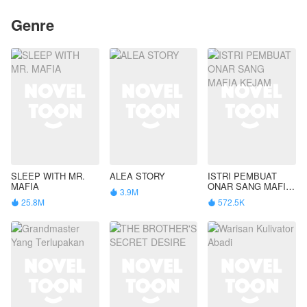
Genre
SLEEP WITH MR.
ALEA STORY
ISTRI PEMBUAT
MAFIA
ONAR SANG MAFIA
3.9M

KEJAM
25.8M
572.5K

