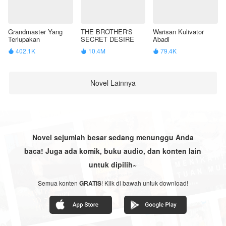
Grandmaster Yang
THE BROTHER'S
Warisan Kulivator
Terlupakan
SECRET DESIRE
Abadi
402.1K
10.4M
79.4K



Novel Lainnya
Novel sejumlah besar sedang menunggu Anda
baca! Juga ada komik, buku audio, dan konten lain
untuk dipilih~
Semua konten
GRATIS
! Klik di bawah untuk download!