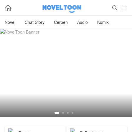



Novel
Chat Story
Cerpen
Audio
Komik