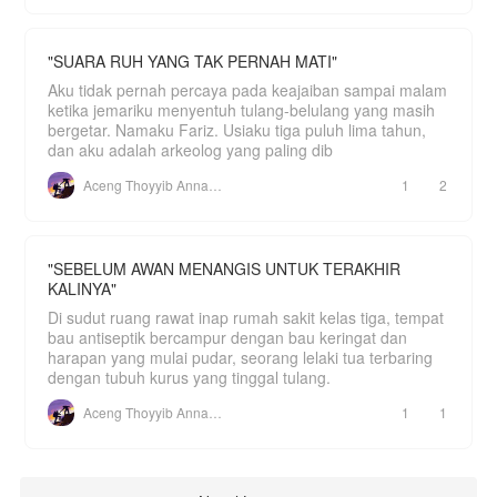
"SUARA RUH YANG TAK PERNAH MATI"
Aku tidak pernah percaya pada keajaiban sampai malam
ketika jemariku menyentuh tulang-belulang yang masih
bergetar. Namaku Fariz. Usiaku tiga puluh lima tahun,
dan aku adalah arkeolog yang paling dib
Aceng Thoyyib Annawawy
1
2
"SEBELUM AWAN MENANGIS UNTUK TERAKHIR
KALINYA"
Di sudut ruang rawat inap rumah sakit kelas tiga, tempat
bau antiseptik bercampur dengan bau keringat dan
harapan yang mulai pudar, seorang lelaki tua terbaring
dengan tubuh kurus yang tinggal tulang.
Aceng Thoyyib Annawawy
1
1