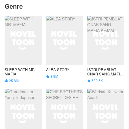
Genre
SLEEP WITH MR.
ALEA STORY
ISTRI PEMBUAT
MAFIA
ONAR SANG MAFIA
3.9M

KEJAM
25.8M
582.5K

