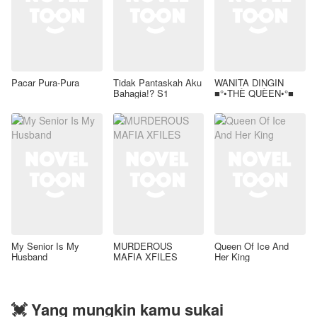
Pacar Pura-Pura
Tidak Pantaskah Aku
WANITA DINGIN
Bahagia!? S1
■°•THÈ QUÈEN•°■
My Senior Is My
MURDEROUS
Queen Of Ice And
Husband
MAFIA XFILES
Her King
💓 Yang mungkin kamu sukai