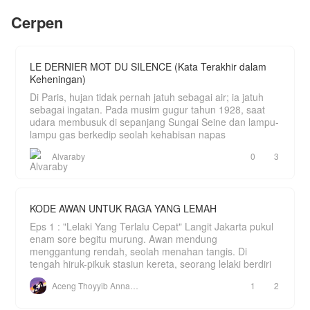
klan-klan besar ini?
Mengandalkan insting membunuh yang tajam
Cerpen
serta Ular Darah-- makhluk spiritual mistis di
dalam tubuhnya yang bisa bertransformasi
menjadi cambuk mematikan, dia siap
membalikkan dunia kuno ini.
LE DERNIER MOT DU SILENCE (Kata Terakhir dalam
Keheningan)
Di Paris, hujan tidak pernah jatuh sebagai air; ia jatuh
sebagai ingatan. Pada musim gugur tahun 1928, saat
udara membusuk di sepanjang Sungai Seine dan lampu-
lampu gas berkedip seolah kehabisan napas
Alvaraby
0
3
KODE AWAN UNTUK RAGA YANG LEMAH
Eps 1 : "Lelaki Yang Terlalu Cepat" Langit Jakarta pukul
enam sore begitu murung. Awan mendung
menggantung rendah, seolah menahan tangis. Di
tengah hiruk-pikuk stasiun kereta, seorang lelaki berdiri
Aceng Thoyyib Annawawy
1
2