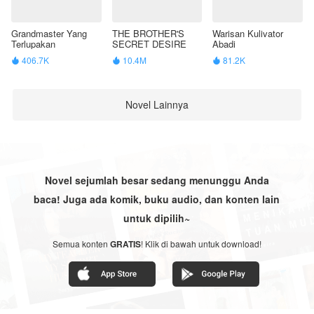
Grandmaster Yang
THE BROTHER'S
Warisan Kulivator
Terlupakan
SECRET DESIRE
Abadi
406.7K
10.4M
81.2K



Novel Lainnya
Novel sejumlah besar sedang menunggu Anda
baca! Juga ada komik, buku audio, dan konten lain
untuk dipilih~
Semua konten
GRATIS
! Klik di bawah untuk download!