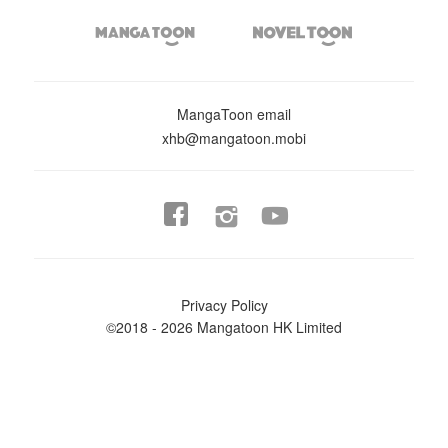


MangaToon email
xhb@mangatoon.mobi


Privacy Policy
©2018 - 2026 Mangatoon HK Limited