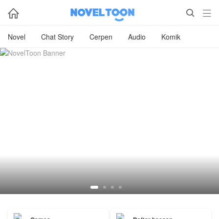



Novel
Chat Story
Cerpen
Audio
Komik