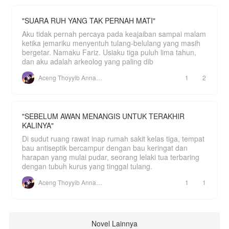
"SUARA RUH YANG TAK PERNAH MATI"
Aku tidak pernah percaya pada keajaiban sampai malam
ketika jemariku menyentuh tulang-belulang yang masih
bergetar. Namaku Fariz. Usiaku tiga puluh lima tahun,
dan aku adalah arkeolog yang paling dib
Aceng Thoyyib Annawawy
1
2
"SEBELUM AWAN MENANGIS UNTUK TERAKHIR
KALINYA"
Di sudut ruang rawat inap rumah sakit kelas tiga, tempat
bau antiseptik bercampur dengan bau keringat dan
harapan yang mulai pudar, seorang lelaki tua terbaring
dengan tubuh kurus yang tinggal tulang.
Aceng Thoyyib Annawawy
1
1
Novel Lainnya