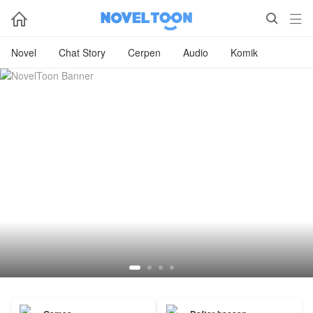



Novel
Chat Story
Cerpen
Audio
Komik