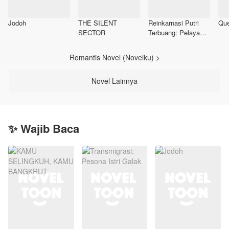
Jodoh
THE SILENT
Reinkarnasi Putri
Que
SECTOR
Terbuang: Pelayan
Itu Ternyata
Suamiku
Romantis Novel (Novelku) >
Novel Lainnya
✨ Wajib Baca