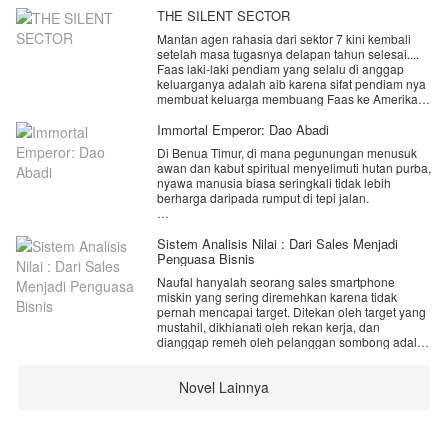
THE SILENT SECTOR
Mantan agen rahasia dari sektor 7 kini kembali
setelah masa tugasnya delapan tahun selesai....
Faas laki-laki pendiam yang selalu di anggap
keluarganya adalah aib karena sifat pendiam nya
membuat keluarga membuang Faas ke Amerika
dengan dalih untuk meneruskan pendidikannya di
sana, namun bertahun-tahun lamanya, menurut
Immortal Emperor: Dao Abadi
keluarnya ,Faas tetaplah laki-laki pendiam yang
Di Benua Timur, di mana pegunungan menusuk
tidak bisa berbuat apa-apa,selain menghabiskan
awan dan kabut spiritual menyelimuti hutan purba,
uang keluarganya, padahal di balik pendiam nya
nyawa manusia biasa seringkali tidak lebih
Faas , ada rahasia tersembunyi yang tidak ada
berharga daripada rumput di tepi jalan.
satu keluarga nya yang tahu .
Desa Sungai Jernih adalah tempat yang damai,
tersembunyi di lembah kecil di kaki Pegunungan
Sistem Analisis Nilai : Dari Sales Menjadi
Kabut Hijau. Penduduknya hidup sederhana
Penguasa Bisnis
_
bertani, berburu, dan menyembah "Para Abadi"
_
Naufal hanyalah seorang sales smartphone
yang terkadang terlihat terbang melintasi langit
_
miskin yang sering diremehkan karena tidak
dengan pedang cahaya. Bagi mereka, para
Bismillahirrahmanirrahim....
pernah mencapai target. Ditekan oleh target yang
kultivator itu adalah dewa pelindung.
Assalamualaikum...
mustahil, dikhianati oleh rekan kerja, dan
bertemu lagi dengan author yang suka-suka...
dianggap remeh oleh pelanggan sombong adalah
Namun bagi Li Wei, hari ini, dewa-dewa itu
yuk ikuti kisahnya ... , ini kelanjutan cerita tentang
makanan sehari-harinya.
membawa neraka.
Faas sebagai rekan sektor 7 shadow Midi.
semoga sukaaaaa
Novel Lainnya
​Namun, segalanya berubah saat sebuah suara
Li Wei, pemuda berusia lima belas tahun dengan
dan selamat membaca.... yang tidak suka tinggal
mekanis bergema di kepalanya:
tubuh kurus namun sorot mata tajam, sedang
skip, dan untuk yang mau mengikuti cerita ini,
menuruni bukit dengan keranjang anyaman di
mohon dukungannya ya, 🥰🥰🥰🥰 terimakasih
[Ding! Sistem Analisis Nilai Aktif!]
punggungnya. Ia baru saja selesai mencari
🙏🏻