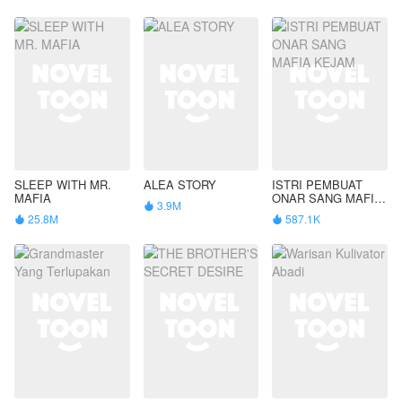
SLEEP WITH MR.
ALEA STORY
ISTRI PEMBUAT
MAFIA
ONAR SANG MAFIA
3.9M

KEJAM
25.8M
587.1K

