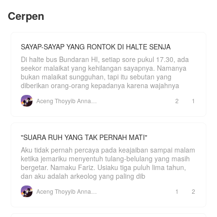
tanaman obat liar. Ibunya sakit batuk sejak musim
[Menganalisis Target...]
dingin lalu, dan tabib desa berkata akar Ginseng
Cerpen
Roh tingkat rendah mungkin bisa membantu.
[Budget: Rp150.000.000 ]
[ Keinginan: memboron 50 unit untuk yayasan
pendidikan |
SAYAP-SAYAP YANG RONTOK DI HALTE SENJA
[Tingkat Kepercayaan: 15%]
Di halte bus Bundaran HI, setiap sore pukul 17.30, ada
seekor malaikat yang kehilangan sayapnya. Namanya
[Misi Terbuka! Closing produk!]
bukan malaikat sungguhan, tapi itu sebutan yang
diberikan orang-orang kepadanya karena wajahnya
[Hadiah misi pembukaan RP 10.000.000!]
Aceng Thoyyib Annawawy
2
1
​Dengan bantuan Sistem Analisis Nilai, Naufal
tidak hanya bisa melihat isi dompet pelanggan,
tapi juga titik lemah kompetitor dan tren pasar
masa depan. Dari seorang sales yang hampir
dipecat, ia merangkak naik menjadi raja industri
"SUARA RUH YANG TAK PERNAH MATI"
teknologi.
Aku tidak pernah percaya pada keajaiban sampai malam
​Satu per satu wanita hebat mulai masuk ke dalam
ketika jemariku menyentuh tulang-belulang yang masih
hidupnya.
bergetar. Namaku Fariz. Usiaku tiga puluh lima tahun,
(Spin OFF dari series Novel sistem analisis nilai )
dan aku adalah arkeolog yang paling dib
Aceng Thoyyib Annawawy
1
2