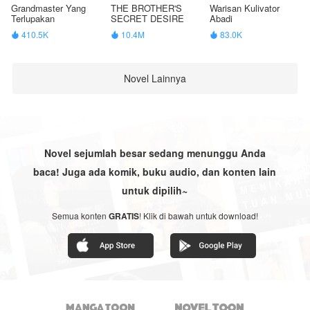
Grandmaster Yang
THE BROTHER'S
Warisan Kulivator
Terlupakan
SECRET DESIRE
Abadi
410.5K
10.4M
83.0K



Novel Lainnya
Novel sejumlah besar sedang menunggu Anda
baca! Juga ada komik, buku audio, dan konten lain
untuk dipilih~
Semua konten
GRATIS
! Klik di bawah untuk download!