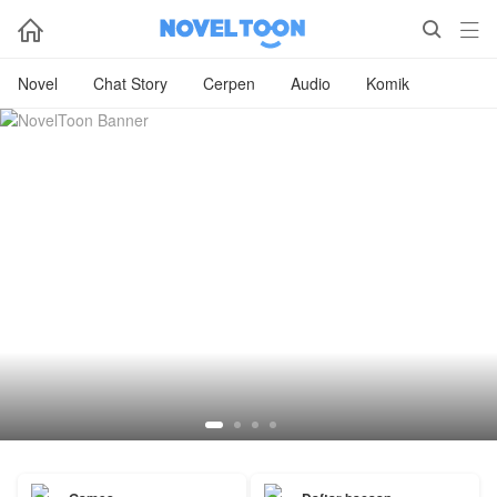



Novel
Chat Story
Cerpen
Audio
Komik