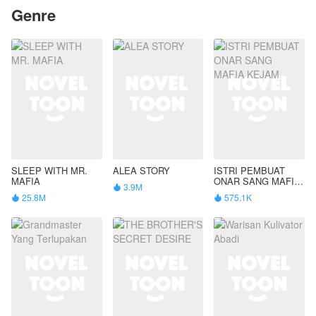
Genre
SLEEP WITH MR.
ALEA STORY
ISTRI PEMBUAT
MAFIA
ONAR SANG MAFIA
3.9M

KEJAM
25.8M
575.1K

