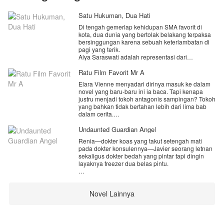
Satu Hukuman, Dua Hati
Di tengah gemerlap kehidupan SMA favorit di
kota, dua dunia yang bertolak belakang terpaksa
bersinggungan karena sebuah keterlambatan di
pagi yang terik.
Alya Saraswati adalah representasi dari
perjuangan dan ketenangan. Parasnya yang
cantik alami berpadu dengan sifatnya yang
Ratu Film Favorit Mr A
pendiam, dingin, dan sangat cerdas. Bagi Alya,
Elara Vienne menyadari dirinya masuk ke dalam
SMA bukanlah tempat untuk memadukan tren atau
novel yang baru-baru ini ia baca. Tapi kenapa
mencari popularitas, melainkan medan
justru menjadi tokoh antagonis sampingan? Tokoh
pertempuran untuk mengubah takdir ekonomi
yang bahkan tidak bertahan lebih dari lima bab
keluarganya. Berada di kelas sosial bawah, tujuan
dalam cerita.
hidupnya sangat tegas: belajar sekuat tenaga,
lulus dengan nilai sempurna, lalu bekerja demi
Tokoh antagonis ini benar-benar menyedihkan—
Undaunted Guardian Angel
membawa keluarganya keluar dari garis
tidak diakui oleh keluarga aslinya, dibenci oleh
kemiskinan.
Renia—dokter koas yang takut setengah mati
netizen, dan bahkan pacarnya direbut oleh sang
Keseharian Alya yang tenang disemarakkan oleh
pada dokter konsulennya—Javier seorang letnan
putri asli.
dua sahabat karibnya Adel dan jesica dua gadis
sekaligus dokter bedah yang pintar tapi dingin
dari keluarga kelas menengah yang berisik,
layaknya freezer dua belas pintu.
Ketika bangun dia bahkan sudah kehilangan
hiperaktif, ekstrovert, dan tidak bisa diam sebentar
kesuciannya, sungguh Elara sangat terkejut. tapi
pun. Meski kontras, kedua sahabatnya inilah yang
Suatu hari Renia dan Javier ditugaskan ke daerah
kenapa laki-laki ini begitu mencintainya?
selalu menjadi pelindung dan hiburan di tengah
konflik dan di sana tumbuh perasaan Renia pada
beban hidup Alya.
Novel Lainnya
Javier, sekaligus sakit hati pertamanya karena dia
Let’s start the story.
Di sisi lain garis takdir, ada Devan Narendra.
mengetahui Javier masih mencintai cinta
Tampan
pertamannya sekaligus dokter pertama di daerah
konflik itu—dokter Windia.