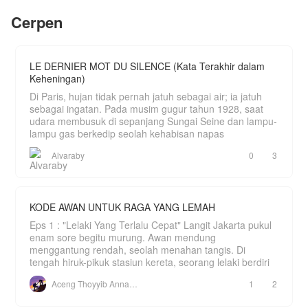
Hingga suatu musibah di mana Renia dan Windia
Cerpen
diculik pemberontak. Renia yang berharap Javier
menolongnya ternyata memilih menolong Windia
sehingga gadis itu terluka dan koma.
Setelah Renia sadar, sikapnya berubah menjadi
dingin pada Javier dan saat itu Javier sadar jika
LE DERNIER MOT DU SILENCE (Kata Terakhir dalam
dia mencintai Renia dan bertekad untuk membuat
Keheningan)
Renia kembali menyukainya.
Di Paris, hujan tidak pernah jatuh sebagai air; ia jatuh
Bisakah Javier membuat Renia mencintainya
sebagai ingatan. Pada musim gugur tahun 1928, saat
lagi? Sedangkan hidup mereka berdua dalam
udara membusuk di sepanjang Sungai Seine dan lampu-
bahaya karena menjadi target pembunuhan ketua
lampu gas berkedip seolah kehabisan napas
pemberontak.
Alvaraby
0
3
KODE AWAN UNTUK RAGA YANG LEMAH
Eps 1 : "Lelaki Yang Terlalu Cepat" Langit Jakarta pukul
enam sore begitu murung. Awan mendung
menggantung rendah, seolah menahan tangis. Di
tengah hiruk-pikuk stasiun kereta, seorang lelaki berdiri
Aceng Thoyyib Annawawy
1
2