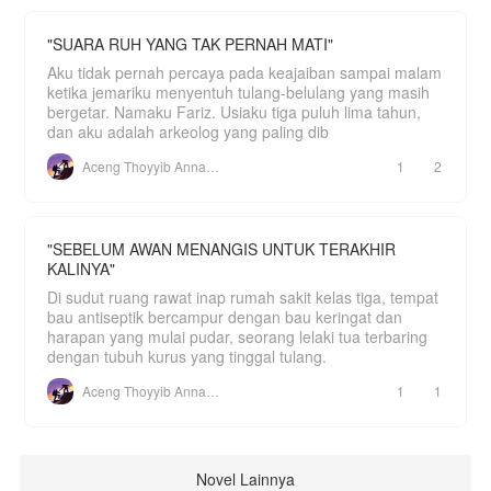
"SUARA RUH YANG TAK PERNAH MATI"
Aku tidak pernah percaya pada keajaiban sampai malam
ketika jemariku menyentuh tulang-belulang yang masih
bergetar. Namaku Fariz. Usiaku tiga puluh lima tahun,
dan aku adalah arkeolog yang paling dib
Aceng Thoyyib Annawawy
1
2
"SEBELUM AWAN MENANGIS UNTUK TERAKHIR
KALINYA"
Di sudut ruang rawat inap rumah sakit kelas tiga, tempat
bau antiseptik bercampur dengan bau keringat dan
harapan yang mulai pudar, seorang lelaki tua terbaring
dengan tubuh kurus yang tinggal tulang.
Aceng Thoyyib Annawawy
1
1
Novel Lainnya