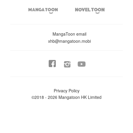


MangaToon email
xhb@mangatoon.mobi


Privacy Policy
©2018 - 2026 Mangatoon HK Limited