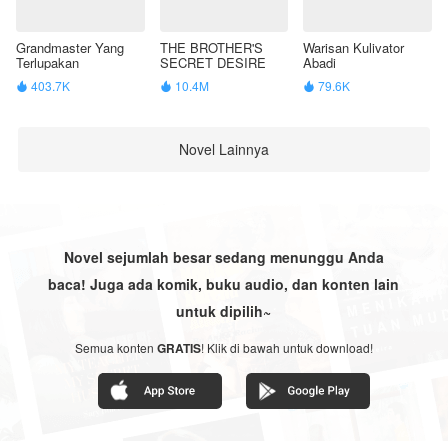
Grandmaster Yang
THE BROTHER'S
Warisan Kulivator
Terlupakan
SECRET DESIRE
Abadi
403.7K
10.4M
79.6K



Novel Lainnya
Novel sejumlah besar sedang menunggu Anda
baca! Juga ada komik, buku audio, dan konten lain
untuk dipilih~
Semua konten
GRATIS
! Klik di bawah untuk download!