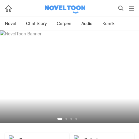



Novel
Chat Story
Cerpen
Audio
Komik