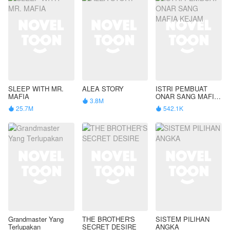
SLEEP WITH MR.
ALEA STORY
ISTRI PEMBUAT
MAFIA
ONAR SANG MAFIA
3.8M

KEJAM
25.7M
542.1K


Grandmaster Yang
THE BROTHER'S
SISTEM PILIHAN
Terlupakan
SECRET DESIRE
ANGKA