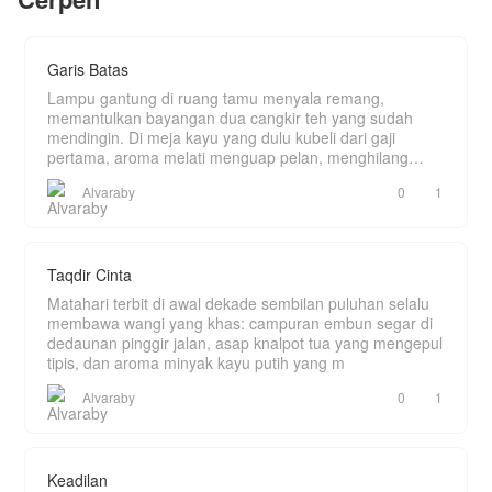
padanya di rumah itu.
Berkali-kali Ibu Genisa minta Alzahro bercerai
dengan Genisa, tapi Alzahro selalu menolaknya,
Garis Batas
hingga akhirnya Ibu mertuanya itu pun melakukan
sesuatu padanya, yaitu Mendorongnya dari
Lampu gantung di ruang tamu menyala remang,
tangga hingga ia sekarat.
memantulkan bayangan dua cangkir teh yang sudah
mendingin. Di meja kayu yang dulu kubeli dari gaji
Di saat ia sekarat, ia mendapatkan sebuah
pertama, aroma melati menguap pelan, menghilang
berkah, yaitu sistem yang akan mengubah
ditelan k
hidupnya. Ia bukan hanya mendapatkan
Alvaraby
0
1
keberuntungan, ia juga di cintai oleh istrinya.
Taqdir Cinta
Matahari terbit di awal dekade sembilan puluhan selalu
membawa wangi yang khas: campuran embun segar di
dedaunan pinggir jalan, asap knalpot tua yang mengepul
tipis, dan aroma minyak kayu putih yang m
Alvaraby
0
1
Keadilan