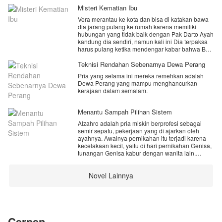
Misteri Kematian Ibu
Vera merantau ke kota dan bisa di katakan bawa
dia jarang pulang ke rumah karena memiliki
hubungan yang tidak baik dengan Pak Darto Ayah
kandung dia sendiri, namun kali ini Dia terpaksa
harus pulang ketika mendengar kabar bahwa Bu
Elma telah meninggal dunia.
Teknisi Rendahan Sebenarnya Dewa Perang
semula Vera menganggap bahwa kematian Bu
Pria yang selama ini mereka remehkan adalah
Elma adalah kematian yang biasa, namun
Dewa Perang yang mampu menghancurkan
beberapa malam saja dia tinggal di rumah itu
kerajaan dalam semalam.
malah menemukan keanehan yang tidak biasa.
benarkah Bu Elma meninggal karena sesuatu
Menantu Sampah Pilihan Sistem
yang tak kasat mata?
Alzahro adalah pria miskin berprofesi sebagai
mampukah Vera untuk mengungkap masalah
semir sepatu, pekerjaan yang di ajarkan oleh
tersebut?
ayahnya. Awalnya pernikahan itu terjadi karena
kecelakaan kecil, yaitu di hari pernikahan Genisa,
tunangan Genisa kabur dengan wanita lain.
Kebetulan Alzahro yang sedang ada di acara
untuk mencari nafkah, ia pun di minta oleh Genisa
Novel Lainnya
sebagai pengganti pengantin pria.
Selama hidupnya di rumah keluarga Genisa, ia
tidak pernah di anggap sebagai keluarga,
melainkan seorang pembantu di rumah itu, tapi
meskipun Genisa tidak mencintainya, Genisa juga
Cerpen
tidak membencinya. Hanya Genisa yang baik