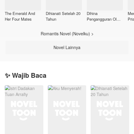
The Emerald And
Dihianati Setelah 20
Dihina
Men
Her Four Mates
Tahun
Pengangguran Oleh
Pria
Keluarga Suami,
Aku Wanita Kaya
Romantis Novel (Novelku) >
Raya!
Novel Lainnya
✨ Wajib Baca