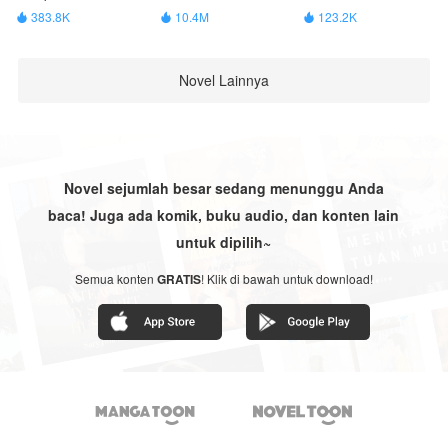
383.8K
10.4M
123.2K



Novel Lainnya
Novel sejumlah besar sedang menunggu Anda
baca! Juga ada komik, buku audio, dan konten lain
untuk dipilih~
Semua konten
GRATIS
! Klik di bawah untuk download!

