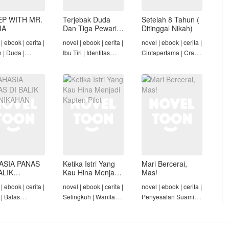
EP WITH MR.
Terjebak Duda
Setelah 8 Tahun (
IA
Dan Tiga Pewaris
Ditinggal Nikah)
Nakalnya
| ebook | cerita |
novel | ebook | cerita |
novel | ebook | cerita |
n | Duda |
Ibu Tiri | Identitas
Cintapertama | Crazy
-Angst Mafia |
Tersembunyi | Mafia |
Rich/Konglomerat |
t
Tamat
Cinta Seiring Waktu |
Tamat
ASIA PANAS
Ketika Istri Yang
Mari Bercerai,
ALIK
Kau Hina Menjadi
Mas!
NIKAHAN
Kapten Pilot
| ebook | cerita |
novel | ebook | cerita |
novel | ebook | cerita |
 | Balas
Selingkuh | Wanita
Penyesalan Suami |
am | Diam-Diam
Karir | Penyesalan
Identitas Tersembunyi
Suami | Tamat
| Penyesalan
Keluarga | Tamat