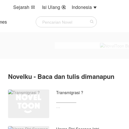
Sejarah
Isi Ulang
Indonesia



mes
Novelku - Baca dan tulis dimanapun
Transmigrasi ?
__________
"jangan pernah mengusik singa yang
sedang tertidur"