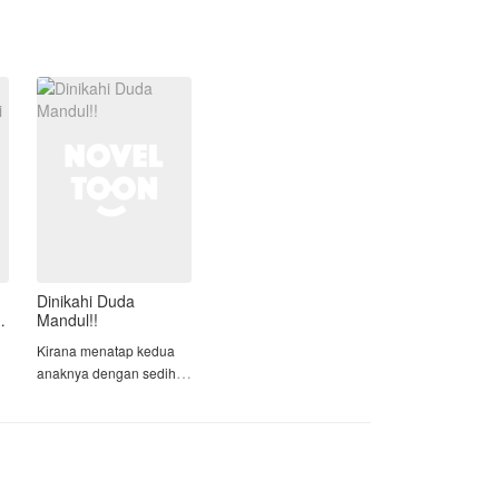
mempermainkan wanita yang sering
mempermainkan pria itu.
Siapa yang akan terjebak dan dijebak?
Yuk kepoin ceritanya.
Dinikahi Duda
i
Mandul!!
Kirana menatap kedua
anaknya dengan sedih.
a
Arka, yang baru berusia
delapan tahun, dan
Tiara, yang berusia lima
tahun. Setelah kematian
suaminya, Arya, tiga