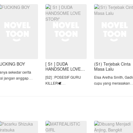
an pengertiannya,
terkalahkan yang
pelaminan. Calon
embuat Indira luluh
sanggup melumpuhkan
suaminya kabur bersa
ingga mau melakuka
lawan dalam
seorang gadis remaja,
meninggalkan noda ma
UCKING BOY
[ S1 ] DUDA
(S1) Terjebak Cinta
HANDSOME LOVE
Masa Lalu
anya sekedar cerita
STORY'
[S2] : POSESIF GURU
Elsa Aretha Smith, Gadi
iksi jangan anggap
KILLER🕊️
cupu yang merasakan
enyataan
[S3] : TERPAKSA
jatuh cinta untuk perta
MENIKAHI TUAN
kalinya pada pria dingin
 S2 Dari HANDSOME
AROGAN 🕊️
bernama Geo Keynand
ASTARD_
Vincent karena Pria itu
================================
pernah
NOTE:
menyelamatkannya.Tap
️WARNING⚠️
mengandung 1821🔞
Elsa atau yang biasa di
Mengadung bahasa
panggil
sar,dan tidak