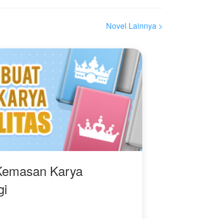
melihat sosok wanita
cerdas yang mati-matian
berjuang sendirian.
Novel Lainnya >
Saat bahaya
sesungguhnya dari intrik
keluarga mulai
mengancam nyawa
Stella, sang CEO
mengambil langkah.
Pria dingin itu kini
menjadi pelindung
posesif yang tak segan
menghancurkan siapa
pun yang berani
mengusik miliknya.
Kemasan Karya
gi