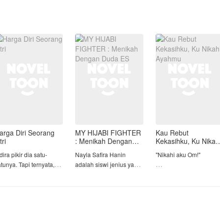
arga Diri Seorang
MY HIJABI FIGHTER
Kau Rebut
tri
: Menikah Dengan
Kekasihku, Ku Nikah
Duda ES
Ayahmu
dira pikir dia satu-
Nayla Safira Hanin
"Nikahi aku Om!"
tunya. Tapi ternyata,
adalah siswi jenius yang
ia hanya salah satunya.
lebih suka tidur di atap
Di hari yang seharusny
sekolah daripada di
menjadi gerbang
agi Indira, Rangga
kelas. Namun di balik
kebebasannya, Auryn
dalah segalanya. Sikap
hijabnya, ia adalah
Athaya Wiguna justru
embutnya, perhatiannya,
petarung jalanan tak
ditinggalkan di