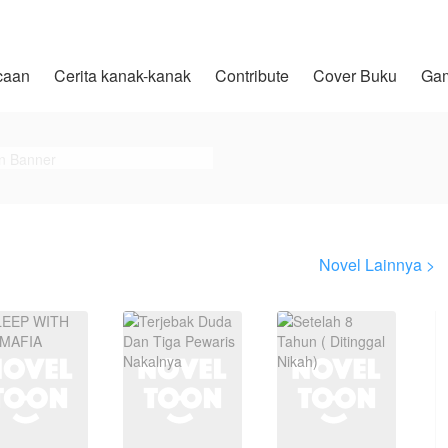
caan
Cerita kanak-kanak
Contribute
Cover Buku
Ga
Novel Lainnya >