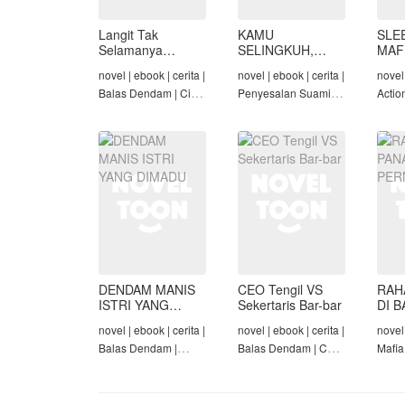
Langit Tak
KAMU
SLE
Selamanya
SELINGKUH,
MAF
Mendung,
KAMU
novel | ebook | cerita |
novel | ebook | cerita |
novel 
Seraphina
BANGKRUT
Balas Dendam | Cinta
Penyesalan Suami |
Actio
Seiring Waktu |
Identitas Tersembunyi
Roman
Penyesalan Suami
| Balas Dendam |
Tama
Tamat
DENDAM MANIS
CEO Tengil VS
RAH
ISTRI YANG
Sekertaris Bar-bar
DI B
DIMADU
PER
novel | ebook | cerita |
novel | ebook | cerita |
novel 
Balas Dendam |
Balas Dendam | CEO
Mafia
Penyesalan Suami |
| Mafia | Tamat
Dend
CEO | Tamat
Cinta