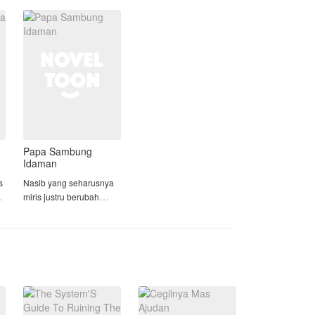
tahun yang lalu, Kirana
ma
memilih untuk tidak
lu
Papa Sambung
Idaman
s
Nasib yang seharusnya
miris justru berubah
ma
menjadi manis. Begitu
Salsa memutuskan untuk
bercerai dengan Rendy,
suaminya yang tukang
selingkuh itu, Salsa lalu
i
membawa putra semata
wayang mereka untuk p