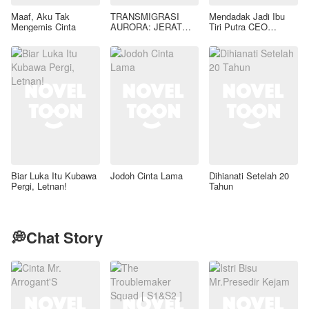
Maaf, Aku Tak
TRANSMIGRASI
Mendadak Jadi Ibu
Mengemis Cinta
AURORA: JERAT
Tiri Putra CEO
GAIRAH LIAR SANG
Lumpuh
TIRAN KAELEN
AZRAEL
Biar Luka Itu Kubawa
Jodoh Cinta Lama
Dihianati Setelah 20
Pergi, Letnan!
Tahun
💭Chat Story