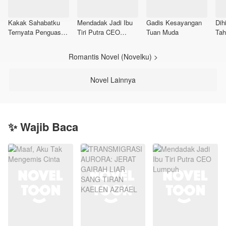
Kakak Sahabatku
Mendadak Jadi Ibu
Gadis Kesayangan
Dih
Ternyata Penguasa
Tiri Putra CEO
Tuan Muda
Tah
Sekolah!?
Lumpuh
Romantis Novel (Novelku) >
Novel Lainnya
✨ Wajib Baca