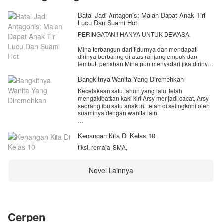
Batal Jadi Antagonis: Malah Dapat Anak Tiri
Lucu Dan Suami Hot
PERINGATAN!! HANYA UNTUK DEWASA.
Mina terbangun dari tidurnya dan mendapati
dirinya berbaring di atas ranjang empuk dan
lembut, perlahan Mina pun menyadari jika dirinya
telah menjalani transmigrasi seutuhnya pada
tubuh seorang wanita yang menjadi ibu tiri jahat.
Bangkitnya Wanita Yang Diremehkan
Kecelakaan satu tahun yang lalu, telah
Mina yang memiliki hati selembut Hello Kitty mana
mengakibatkan kaki kiri Arsy menjadi cacat, Arsy
berani melakukan kekerasan pada anak kecil,
seorang ibu satu anak ini telah di selingkuhi oleh
apalagi pada anak lucu yang menjadi anak tirinya,
suaminya dengan wanita lain.
Mina pun mengambil keputusan jika dirinya akan
menjadi ibu tiri yang baik untuk mengambil hati
"Mas, apa salahku sampai kamu tega
anak tirinya, nyatanya bukan hanya anak tirinya
mengkhianatiku?"tanyanya sampai menangis
Kenangan Kita Di Kelas 10
yang terpikat. Bahkan suami dari pemilik tubuh ini
tersedu.
malah terpikat padanya, Mina yang maniak pria
fiksi, remaja, SMA,
"aku sudah bosan dan muak hidup dengan wanita
tampan jadi bingung dengan posisinya saat ini.
cacat sepertimu, kau sudah tak mampu
melayaniku di atas ranjang, sebaiknya kita
Apa yang harus Mina lakukan? Tanpa sadar
Novel Lainnya
bercerai saja!" Jawabnya tanpa memperdulikan
suaminya telah terpikat pada Mina, padahal tujuan
perasaan Arsy yang masih berstatus istri sah nya.
Mina hanyalah mengambil hati anak tirinya bukan
suaminya itu? Ikuti kisah selanjutnya, selamat
Suatu ketika Arsy dipertemukan dengan seorang
membaca.
pria paruh baya dalam kondisi sekarat, Arsy
menyelamatkan nyawanya, siapa sangka pria
Cerpen
yang usianya sudah lebih dari setengah abad itu,