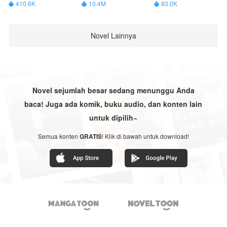
410.6K
10.4M
83.0K



Novel Lainnya
Novel sejumlah besar sedang menunggu Anda
baca! Juga ada komik, buku audio, dan konten lain
untuk dipilih~
Semua konten
GRATIS
! Klik di bawah untuk download!

