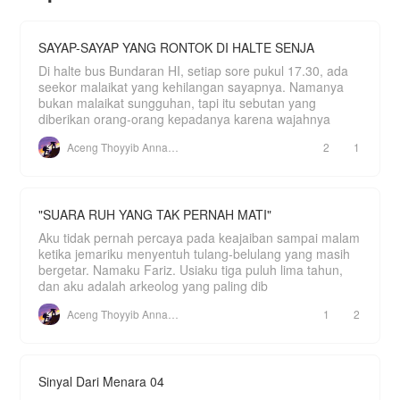
sebut saja Tuan Handoko menjadikan Arsy
sebagai putri angkatnya.
Dan putra dari Tuan Handoko, yakni Galaksi
SAYAP-SAYAP YANG RONTOK DI HALTE SENJA
Pramudya rupanya diam-diam menaruh hati
Di halte bus Bundaran HI, setiap sore pukul 17.30, ada
kepada Arsy, meskipun di awal pertemuan
mereka, Gala begitu membencinya.
seekor malaikat yang kehilangan sayapnya. Namanya
Mampukah Arsy merubah takdir hidupnya dan
bukan malaikat sungguhan, tapi itu sebutan yang
menerima Galaksi sebagai pendampingnya?
diberikan orang-orang kepadanya karena wajahnya
Aceng Thoyyib Annawawy
2
1
"SUARA RUH YANG TAK PERNAH MATI"
Aku tidak pernah percaya pada keajaiban sampai malam
ketika jemariku menyentuh tulang-belulang yang masih
bergetar. Namaku Fariz. Usiaku tiga puluh lima tahun,
dan aku adalah arkeolog yang paling dib
Aceng Thoyyib Annawawy
1
2
Sinyal Dari Menara 04