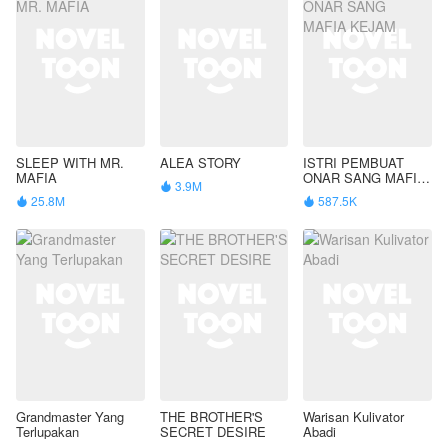
SLEEP WITH MR.
ALEA STORY
ISTRI PEMBUAT
MAFIA
ONAR SANG MAFIA
3.9M

KEJAM
25.8M
587.5K


Grandmaster Yang
THE BROTHER'S
Warisan Kulivator
Terlupakan
SECRET DESIRE
Abadi