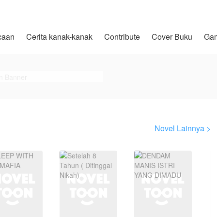
caan
Cerita kanak-kanak
Contribute
Cover Buku
Ga
Novel Lainnya >