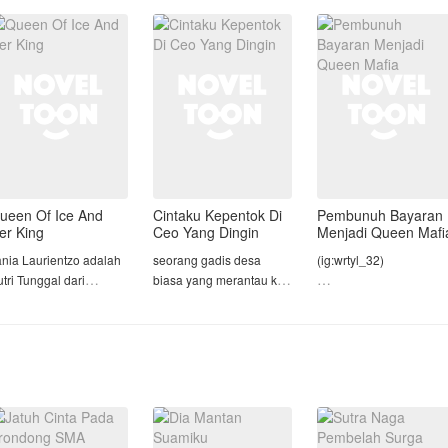
Mas Hanif adalah definisi
suaminya. Ia rela mene
pasangan ideal di mata
dari sorot lampu demi
ulu mereka di jodoh
dunia.
kesuksesa
an saat Erlan Hadi
​N
ueen Of Ice And
Cintaku Kepentok Di
Pembunuh Bayaran
er King
Ceo Yang Dingin
Menjadi Queen Mafi
ania Laurientzo adalah
seorang gadis desa
(ig:wrtyl_32)
tri Tunggal dari
biasa yang merantau ke
eluarga Laurientzo,
kota & ketemu seorang
judul S2 : King and
eluarga Terkaya No.2
ceo yang super
Queen Mafia'S promise
dunia saat ini. Karena
dingin,dan akhirnya
atu hal, ia di cap
gadis desa tersebut bisa
seorang pembunuh
ebagai pembunuh dan
menaklukkan seorang
bayaran yang menjadi
i jauhi oleh orang-orang
ceo yang super dingin
Queen mafia bersama
ang ia percaya dan s
tapi perhatian dengan
tiga temannya dan juga
gadis itu, y
bertemu dengan cinta