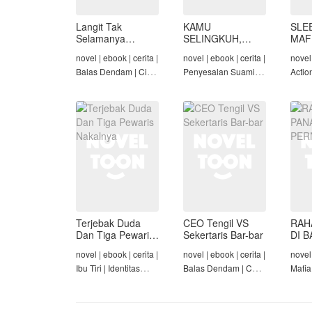
Langit Tak
KAMU
SLE
Selamanya
SELINGKUH,
MAF
Mendung,
KAMU
novel | ebook | cerita |
novel | ebook | cerita |
novel 
Seraphina
BANGKRUT
Balas Dendam | Cinta
Penyesalan Suami |
Actio
Seiring Waktu |
Identitas Tersembunyi
Roman
Penyesalan Suami
| Balas Dendam |
Tama
Tamat
Terjebak Duda
CEO Tengil VS
RAH
Dan Tiga Pewaris
Sekertaris Bar-bar
DI B
Nakalnya
PER
novel | ebook | cerita |
novel | ebook | cerita |
novel 
Ibu Tiri | Identitas
Balas Dendam | CEO
Mafia
Tersembunyi | Mafia |
| Mafia | Tamat
Dend
Tamat
Cinta