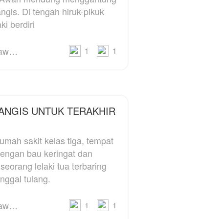
seharusnya menjadi istri
gis. Di tengah hiruk-pikuk
"Tapi kita nggak saling
Sagara benar-benar
kenal!"
ki berdiri
m
kembali, mampukah
Ainun melepaskan pria
"Nanti kenalan!"
n
yang perlahan mulai ia
Aceng Thoyyib Annawawy
1
1
cintai... atau justru
kehilangan segalanya?
ANGIS UNTUK TERAKHIR
a
umah sakit kelas tiga, tempat
dengan bau keringat dan
seorang lelaki tua terbaring
nggal tulang.
Aceng Thoyyib Annawawy
1
1