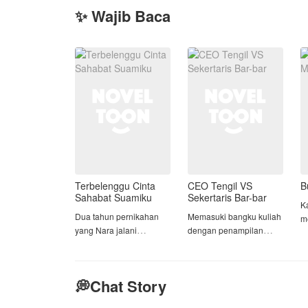
✨ Wajib Baca
Terbelenggu Cinta
CEO Tengil VS
B
Sahabat Suamiku
Sekertaris Bar-bar
K
‎Dua tahun pernikahan
Memasuki bangku kuliah
m
yang Nara jalani
dengan penampilan
p
bersama dengan Arga
cupunya, membuat
l
mulai terasa hambar
Ananda Ayunindia
k
ketika Arga memilih
menjadi target empuk
m
💭Chat Story
untuk sibuk dengan
perundungan oleh
s
pekerjaan. Hingga suatu
Tristan Bratadikara dan
p