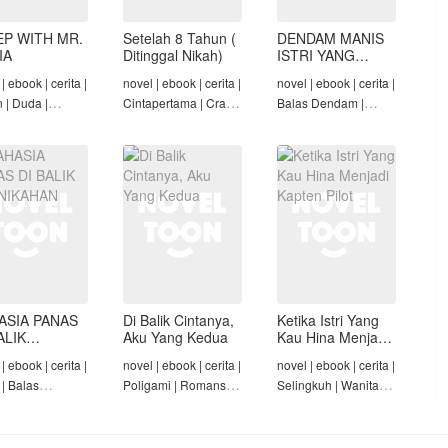
EP WITH MR.
Setelah 8 Tahun (
DENDAM MANIS
IA
Ditinggal Nikah)
ISTRI YANG
DIMADU
| ebook | cerita |
novel | ebook | cerita |
novel | ebook | cerita |
n | Duda |
Cintapertama | Crazy
Balas Dendam |
-Angst Mafia |
Rich/Konglomerat |
Penyesalan Suami |
t
Cinta Seiring Waktu |
CEO | Tamat
Tamat
ASIA PANAS
Di Balik Cintanya,
Ketika Istri Yang
ALIK
Aku Yang Kedua
Kau Hina Menjadi
NIKAHAN
Kapten Pilot
| ebook | cerita |
novel | ebook | cerita |
novel | ebook | cerita |
 | Balas
Poligami | Romansa |
Selingkuh | Wanita
am | Diam-Diam
Tamat
Karir | Penyesalan
Suami | Tamat