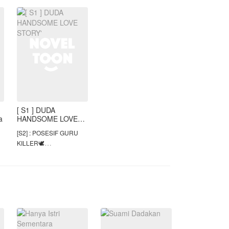
pi
tulus nyatanya hanya
kebohongan. Di dalam
hatinya terny
[ S1 ] DUDA
a
HANDSOME LOVE
STORY'
[S2] : POSESIF GURU
KILLER🕊️
[S3] : TERPAKSA
MENIKAHI TUAN
AROGAN 🕊️
NOTE:
mengandung 1821🔞