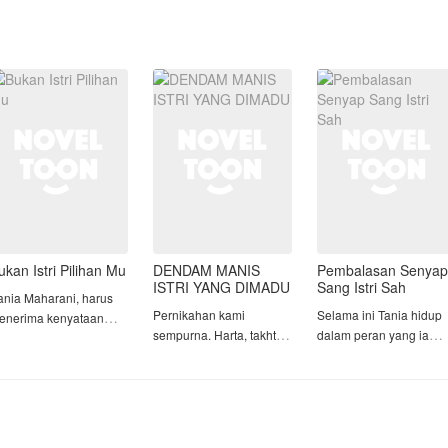
ukan Istri Pilihan Mu
DENDAM MANIS
Pembalasan Senyap
ISTRI YANG DIMADU
Sang Istri Sah
ania Maharani, harus
Pernikahan kami
Selama ini Tania hidup
enerima kenyataan
sempurna. Harta, takhta,
dalam peran yang ia
ahit saat sang suami
dan sepasang anak
ciptakan sendiri: istri
ebih memilih untuk
kembar yang rupawan
yang sempurna,
embali pada sang
telah kami miliki. Sebagai
pendamping yang setia,
antan kekasih setelah
sesama pemilik
dan wanita yang selalu
atu tahun usia
perusahaan, aku dan
ada di belakang
ernikahan mereka.