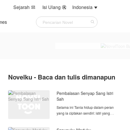
Sejarah
Isi Ulang
Indonesia



mes
Novelku - Baca dan tulis dimanapun
Pembalasan Senyap Sang Istri
Sah
Selama ini Tania hidup dalam peran
yang ia ciptakan sendiri: istri yang
sempurna, pendamping yang setia,
dan wanita yang selalu ada di