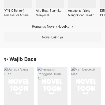
[Y/N X Bonten]
Aku Buat Suamiku
Antagonist Yang
DE
Tersesat di Antara
Menyesal
Menghindari Takdir
PE
Serigala
LA
Romantis Novel (Novelku) >
Novel Lainnya
✨ Wajib Baca