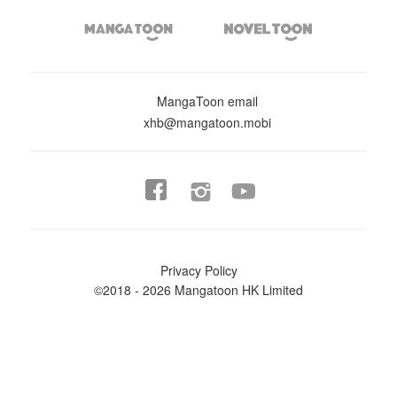


MangaToon email
xhb@mangatoon.mobi


Privacy Policy
©2018 - 2026 Mangatoon HK Limited