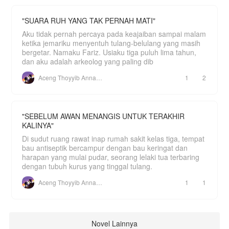
"SUARA RUH YANG TAK PERNAH MATI"
Aku tidak pernah percaya pada keajaiban sampai malam
ketika jemariku menyentuh tulang-belulang yang masih
bergetar. Namaku Fariz. Usiaku tiga puluh lima tahun,
dan aku adalah arkeolog yang paling dib
Aceng Thoyyib Annawawy
1
2
"SEBELUM AWAN MENANGIS UNTUK TERAKHIR
KALINYA"
Di sudut ruang rawat inap rumah sakit kelas tiga, tempat
bau antiseptik bercampur dengan bau keringat dan
harapan yang mulai pudar, seorang lelaki tua terbaring
dengan tubuh kurus yang tinggal tulang.
Aceng Thoyyib Annawawy
1
1
Novel Lainnya