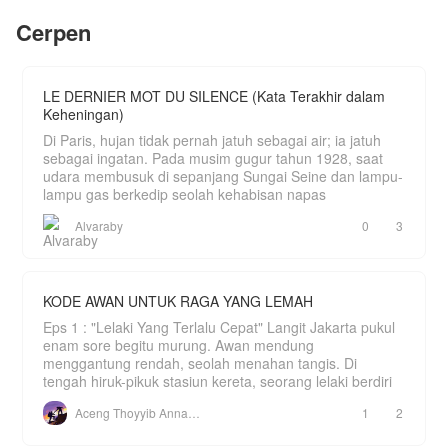
membantu warga desa terbebas dari ketakutan
nyata teror pocong yang sudah berjalan berpuluh-
Cerpen
Sam hanya mendapatkan 10% dari apa yang
puluh tahun lamanya.
telah dia belanjakan?
LE DERNIER MOT DU SILENCE (Kata Terakhir dalam
Keheningan)
Di Paris, hujan tidak pernah jatuh sebagai air; ia jatuh
sebagai ingatan. Pada musim gugur tahun 1928, saat
udara membusuk di sepanjang Sungai Seine dan lampu-
lampu gas berkedip seolah kehabisan napas
Alvaraby
0
3
KODE AWAN UNTUK RAGA YANG LEMAH
Eps 1 : "Lelaki Yang Terlalu Cepat" Langit Jakarta pukul
enam sore begitu murung. Awan mendung
menggantung rendah, seolah menahan tangis. Di
tengah hiruk-pikuk stasiun kereta, seorang lelaki berdiri
Aceng Thoyyib Annawawy
1
2