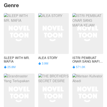
Genre
SLEEP WITH MR.
ALEA STORY
ISTRI PEMBUAT
MAFIA
ONAR SANG MAFIA
3.9M

KEJAM
25.8M
571.0K

