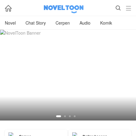



Novel
Chat Story
Cerpen
Audio
Komik