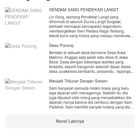
DENDAM SANG PENDEKAR LANGIT
Lin Feng, seorang Pendekar Langit yang
dihormati di seluruh Dunia Langit Surgawi,
berhasil mencapai pencapaian legendaris:
membangkitkan Seni Pedara Naga Terbang,
teknik kuno yang hilang yang mampu membuka
Gerbang Surgawi. Namun, kesuksesannya justru
menjadi bumerang. Kaisar Langit Xuan, penguasa
Desa Pocong
dunia, diliputi keserakahan dan rasa iri,
Berlatar di sebuah desa bernama Desa Suka
merancang konspirasi keji untuk mencuri
Makmur. Anggap saja salah satu desa di Jawa
kekuatan Lin Feng—kekuatan yang hanya bisa
Barat. Desa dengan beberapa fasilitas yang
diambil dengan membunuh pemiliknya.
tersedia, seperti bangunan sekolah dasar, balas
desa, puskemas pembantu, posyandu , lapangan
Dijebak, difitnah sebagai pengkhianat, dan disiksa
sepak bola dan lainnya. Namun dibalik itu desa
di penjara paling kelam, Gua Pengasingan Langit,
tersebut menyimpan kisah misteri dan terkenal
Menjadi Triliuner Dengan Sistem
Lin Feng menyaksikan hidupnya hancur
dengan kemistisan nya. Desa pocong sebutan lain
berantakan. Bahkan Mei Ling, istri yang
Sam hanyalah pemuda miskin biasa yang baru
dari nama desa itu. Terdapat pantangan untuk
dicintainya, dirampas dan dijadikan selir oleh
saja dipecat oleh managernya. Setelah itu, dia
tidak membuka pintu dan jendela di malam hari.
Pangeran Ke-7. Dalam detik-detik terakhir
juga dipukuli oleh orang yang menyebabkan dia
Lebih-lebih keluar di waktu malam , apapun
sebelum ajal menjemput, hati Lin Feng dipenuhi
dipecat, hanya karena dia cemburu dengan Sam.
alasan nya. Jika melanggar maka siapapun akan
amarah dan penyesalan yang mendalam.
Padahal, Sam memiliki banyak hutang yang dia
terkena musibah. Sebuah teror, celaka , jatuh sakit
tanggung.
, bahkan hingga kematian. Namun tak hanya itu ,
"Jika ada kehidupan lain... aku akan
Karena kesialan yang bertubi-tubi, dia pun
teror lain turut membayangi warga desa. Hingga
membalaskan semuanya!"
Novel Lainnya
mendapatkan sebuah sistem yang aneh.
seorang gadis pendatang baru yang tinggal di
Namun, kematian bukanlah akhir baginya. Roda
888 triliun bebas dia belanjakan, tapi tidak boleh
salah satu rumah yang terkenal angker berusaha
takdir berputar dengan cara yang tak terduga.
untuk dirinya sendiri.
mencari tahu tentang desa itu. Fitri namanya,
Jiwa Lin Feng yang penuh dendam.
gadis dengan kemampuan spiritual yang akan
Ini sangat aneh.