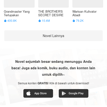
Grandmaster Yang
THE BROTHER'S
Warisan Kulivator
Terlupakan
SECRET DESIRE
Abadi
400.8K
10.4M
79.2K



Novel Lainnya
Novel sejumlah besar sedang menunggu Anda
baca! Juga ada komik, buku audio, dan konten lain
untuk dipilih~
Semua konten
GRATIS
! Klik di bawah untuk download!