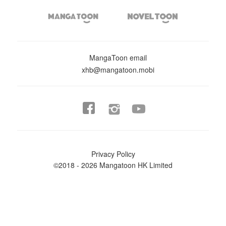


MangaToon email
xhb@mangatoon.mobi


Privacy Policy
©2018 - 2026 Mangatoon HK Limited