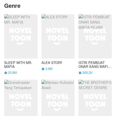
Genre
SLEEP WITH MR.
ALEA STORY
ISTRI PEMBUAT
MAFIA
ONAR SANG MAFIA
3.9M

KEJAM
25.8M
569.2K

