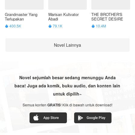
Grandmaster Yang
Warisan Kulivator
THE BROTHER'S
Terlupakan
Abadi
SECRET DESIRE
400.5K
79.1K
10.4M



Novel Lainnya
Novel sejumlah besar sedang menunggu Anda
baca! Juga ada komik, buku audio, dan konten lain
untuk dipilih~
Semua konten
GRATIS
! Klik di bawah untuk download!