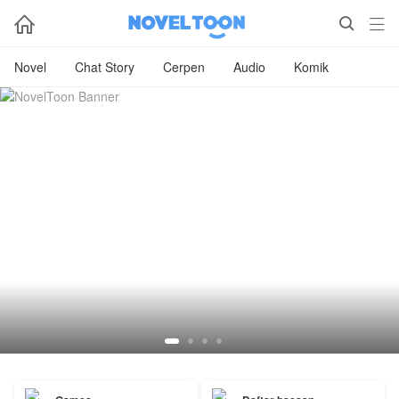



Novel
Chat Story
Cerpen
Audio
Komik