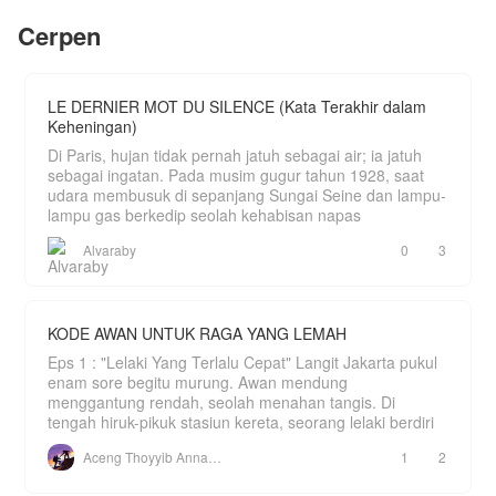
membantu warga desa terbebas dari ketakutan
nyata teror pocong yang sudah berjalan berpuluh-
Cerpen
Sam hanya mendapatkan 10% dari apa yang
puluh tahun lamanya.
telah dia belanjakan?
LE DERNIER MOT DU SILENCE (Kata Terakhir dalam
Keheningan)
Di Paris, hujan tidak pernah jatuh sebagai air; ia jatuh
sebagai ingatan. Pada musim gugur tahun 1928, saat
udara membusuk di sepanjang Sungai Seine dan lampu-
lampu gas berkedip seolah kehabisan napas
Alvaraby
0
3
KODE AWAN UNTUK RAGA YANG LEMAH
Eps 1 : "Lelaki Yang Terlalu Cepat" Langit Jakarta pukul
enam sore begitu murung. Awan mendung
menggantung rendah, seolah menahan tangis. Di
tengah hiruk-pikuk stasiun kereta, seorang lelaki berdiri
Aceng Thoyyib Annawawy
1
2