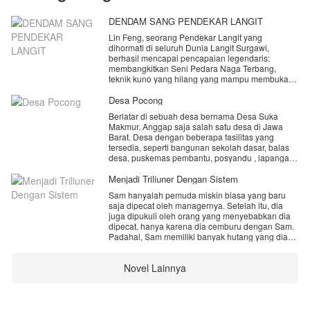
DENDAM SANG PENDEKAR LANGIT
Lin Feng, seorang Pendekar Langit yang
dihormati di seluruh Dunia Langit Surgawi,
berhasil mencapai pencapaian legendaris:
membangkitkan Seni Pedara Naga Terbang,
teknik kuno yang hilang yang mampu membuka
Gerbang Surgawi. Namun, kesuksesannya justru
menjadi bumerang. Kaisar Langit Xuan, penguasa
Desa Pocong
dunia, diliputi keserakahan dan rasa iri,
Berlatar di sebuah desa bernama Desa Suka
merancang konspirasi keji untuk mencuri
Makmur. Anggap saja salah satu desa di Jawa
kekuatan Lin Feng—kekuatan yang hanya bisa
Barat. Desa dengan beberapa fasilitas yang
diambil dengan membunuh pemiliknya.
tersedia, seperti bangunan sekolah dasar, balas
desa, puskemas pembantu, posyandu , lapangan
Dijebak, difitnah sebagai pengkhianat, dan disiksa
sepak bola dan lainnya. Namun dibalik itu desa
di penjara paling kelam, Gua Pengasingan Langit,
tersebut menyimpan kisah misteri dan terkenal
Menjadi Triliuner Dengan Sistem
Lin Feng menyaksikan hidupnya hancur
dengan kemistisan nya. Desa pocong sebutan lain
berantakan. Bahkan Mei Ling, istri yang
Sam hanyalah pemuda miskin biasa yang baru
dari nama desa itu. Terdapat pantangan untuk
dicintainya, dirampas dan dijadikan selir oleh
saja dipecat oleh managernya. Setelah itu, dia
tidak membuka pintu dan jendela di malam hari.
Pangeran Ke-7. Dalam detik-detik terakhir
juga dipukuli oleh orang yang menyebabkan dia
Lebih-lebih keluar di waktu malam , apapun
sebelum ajal menjemput, hati Lin Feng dipenuhi
dipecat, hanya karena dia cemburu dengan Sam.
alasan nya. Jika melanggar maka siapapun akan
amarah dan penyesalan yang mendalam.
Padahal, Sam memiliki banyak hutang yang dia
terkena musibah. Sebuah teror, celaka , jatuh sakit
tanggung.
, bahkan hingga kematian. Namun tak hanya itu ,
"Jika ada kehidupan lain... aku akan
Karena kesialan yang bertubi-tubi, dia pun
teror lain turut membayangi warga desa. Hingga
membalaskan semuanya!"
Novel Lainnya
mendapatkan sebuah sistem yang aneh.
seorang gadis pendatang baru yang tinggal di
Namun, kematian bukanlah akhir baginya. Roda
888 triliun bebas dia belanjakan, tapi tidak boleh
salah satu rumah yang terkenal angker berusaha
takdir berputar dengan cara yang tak terduga.
untuk dirinya sendiri.
mencari tahu tentang desa itu. Fitri namanya,
Jiwa Lin Feng yang penuh dendam.
gadis dengan kemampuan spiritual yang akan
Ini sangat aneh.