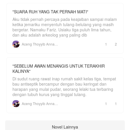
"SUARA RUH YANG TAK PERNAH MATI"
Aku tidak pernah percaya pada keajaiban sampai malam
ketika jemariku menyentuh tulang-belulang yang masih
bergetar. Namaku Fariz. Usiaku tiga puluh lima tahun,
dan aku adalah arkeolog yang paling dib
Aceng Thoyyib Annawawy
1
2
"SEBELUM AWAN MENANGIS UNTUK TERAKHIR
KALINYA"
Di sudut ruang rawat inap rumah sakit kelas tiga, tempat
bau antiseptik bercampur dengan bau keringat dan
harapan yang mulai pudar, seorang lelaki tua terbaring
dengan tubuh kurus yang tinggal tulang.
Aceng Thoyyib Annawawy
1
1
Novel Lainnya