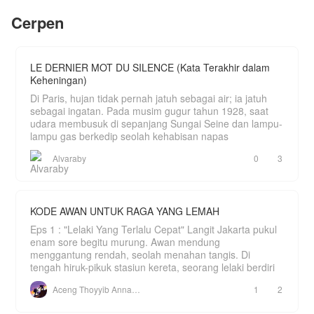
waktu yang ditentukan.
membunyikan alarm bahaya — satu persatu
Cerpen
rahasia tersembunyi mulai terkuak. Membuat
Terjebak dalam pernikahan yang tak terduga,
wanita baik hati memiliki kepribadian introvert itu
Daniel dan Zeya harus menjalani hari-hari
meradang, tak terima dicurangi.
bersama di desa, apakah Daniel dan Zeya akan
terpuruk atau justru bangkit memulai hidup baru
Helyara Utomo yang lemah lembut dalam satu
LE DERNIER MOT DU SILENCE (Kata Terakhir dalam
mereka di sana?
malam berubah menjadi sosok lain, berambisi
Keheningan)
membalikkan keadaan, membalas setiap
Ikuti kisah mereka hanya di sini;
kecurangan.
Di Paris, hujan tidak pernah jatuh sebagai air; ia jatuh
"Menikah Karena Jebakan"
karya Moms TZ, buka
sebagai ingatan. Pada musim gugur tahun 1928, saat
Sebenarnya apa yang terjadi?
udara membusuk di sepanjang Sungai Seine dan lampu-
lampu gas berkedip seolah kehabisan napas
Alvaraby
0
3
KODE AWAN UNTUK RAGA YANG LEMAH
Eps 1 : "Lelaki Yang Terlalu Cepat" Langit Jakarta pukul
enam sore begitu murung. Awan mendung
menggantung rendah, seolah menahan tangis. Di
tengah hiruk-pikuk stasiun kereta, seorang lelaki berdiri
Aceng Thoyyib Annawawy
1
2