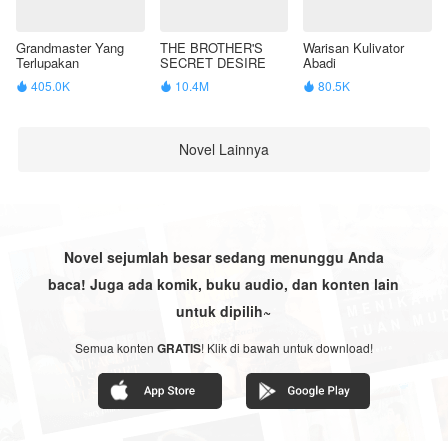
Grandmaster Yang
THE BROTHER'S
Warisan Kulivator
Terlupakan
SECRET DESIRE
Abadi
405.0K
10.4M
80.5K



Novel Lainnya
Novel sejumlah besar sedang menunggu Anda
baca! Juga ada komik, buku audio, dan konten lain
untuk dipilih~
Semua konten
GRATIS
! Klik di bawah untuk download!