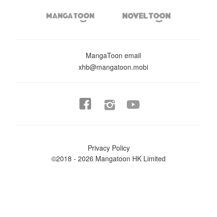


MangaToon email
xhb@mangatoon.mobi


Privacy Policy
©2018 - 2026 Mangatoon HK Limited