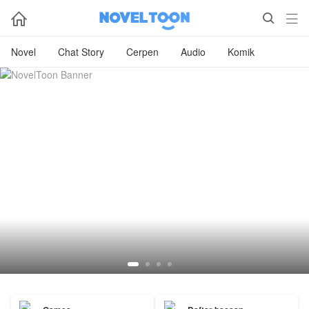



Novel
Chat Story
Cerpen
Audio
Komik