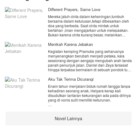
Different Prayers, Same Love
Mereka jatuh cinta dalam keheningan,tumbuh
bersama dalam ketulusan,tetapi dibesarkan oleh
doa yang berbeda. Saat cinta mintak untuk
bertahan ,iman mengajarkan untuk melepaskan.
Bukan karena cinta kurang besar, melainkan
karena Tuhan selalu menjadi tujuan yang lebih
tinggi. Dua doa yang tak pernah menyatu , namun
Menikah Karena Jebakan
satu cinta yang akan selalu hidup dalam
Kegiatan kemping Pramuka yang seharusnya
kenangan
menyenangkan berubah menjadi petaka, kala
seseorang dengan sengaja mengubah arah tanda
panah penunjuk jalan. Daniel dan Zeya tersesat
hingga terpaksa bermalam di sebuah pondok tua.
Demi bertahan dari dinginnya malam yang bisa
menyebabkan hipotermia, mereka pun saling
Aku Tak Terima Dicurangi
menghangatkan tubuh.
Enam tahun menjalani biduk rumah tangga tanpa
kehadiran seorang anak, Helyara kerap kali
Pagi harinya, warga desa menemukan mereka
disudutkan lantaran kekurangan ada pada dirinya
dalam keadaan berpelukan. Tanpa mau
yang di vonis sulit memiliki keturunan.
mendengar penjelasan, keduanya langsung
dibawa ke Balai Desa dan dipaksa menikah
Cap mandul pun tersemat, keluarga suaminya
sesuai hukum adat yang berlaku.
sering mencibir membuatnya merasa kerdil.
Novel Lainnya
Daniel dan Zeya mengira semuanya akan selesai
Namun Helyara merasa dunia masih berpihak
setelah pernikahan itu. Namun, mereka kembali
kepadanya, sebab sang suami berdiri di sisinya.
dikejutkan oleh aturan adat yang melarang
pasangan pengantin meninggalkan desa sampai
Sampai suatu ketika kehadiran bayi asing seolah