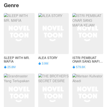
Genre
SLEEP WITH MR.
ALEA STORY
ISTRI PEMBUAT
MAFIA
ONAR SANG MAFIA
3.9M

KEJAM
25.8M
579.6K

