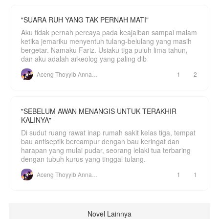
"SUARA RUH YANG TAK PERNAH MATI"
Aku tidak pernah percaya pada keajaiban sampai malam
ketika jemariku menyentuh tulang-belulang yang masih
bergetar. Namaku Fariz. Usiaku tiga puluh lima tahun,
dan aku adalah arkeolog yang paling dib
Aceng Thoyyib Annawawy
1
2
"SEBELUM AWAN MENANGIS UNTUK TERAKHIR
KALINYA"
Di sudut ruang rawat inap rumah sakit kelas tiga, tempat
bau antiseptik bercampur dengan bau keringat dan
harapan yang mulai pudar, seorang lelaki tua terbaring
dengan tubuh kurus yang tinggal tulang.
Aceng Thoyyib Annawawy
1
1
Novel Lainnya