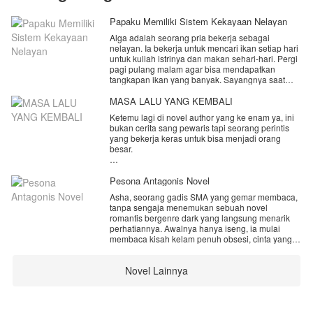
Papaku Memiliki Sistem Kekayaan Nelayan
Alga adalah seorang pria bekerja sebagai
nelayan. Ia bekerja untuk mencari ikan setiap hari
untuk kuliah istrinya dan makan sehari-hari. Pergi
pagi pulang malam agar bisa mendapatkan
tangkapan ikan yang banyak. Sayangnya saat
istrinya sudah S2 dan menjadi sekretaris, istrinya
malah selingkuh dengan CEO tempat ia bekerja
MASA LALU YANG KEMBALI
dan meninggal Alga dan anaknya.
Ketemu lagi di novel author yang ke enam ya, ini
bukan cerita sang pewaris tapi seorang perintis
Istrinya malu mempunyai suami nelayan seperti
yang bekerja keras untuk bisa menjadi orang
Alga dan akhirnya meminta cerai lalu menikah
besar.
dengan pria pilihannya itu.
Pernikahan Kinara aulia 29 tahun dan Candra
Hancur hati Alga setelah bercerai dengan istri
pramadi 32 tahun yang sudah berjalan 7 tahun
Pesona Antagonis Novel
tercintanya, saat sedang menjaring ikan, Ia tak
terlihat adem Ayem walaupun sampai saat ini
sengaja jatuhkan kelaut karena Ia masih dalam
Asha, seorang gadis SMA yang gemar membaca,
kinara belum juga hamil, di usia pernikahan yang
kesedihan, tapi siapa sangka jika ia mendapat
tanpa sengaja menemukan sebuah novel
ke 3 tahun kirana dan Candra memutuskan untuk
sebuah sistem.
romantis bergenre dark yang langsung menarik
mengadopsi seorang balita cantik yang berusia
perhatiannya. Awalnya hanya iseng, ia mulai
satu tahun yang di beri nama yumna Faizah yang
Sistem Nelayan, setiap ia menangkap ikan,
membaca kisah kelam penuh obsesi, cinta yang
kini berusia 5 tahun.
menjual ikan, maka ia mendapat hadiah dan poin
beracun, dan tokoh antagonis yang kejam namun
yang mengubah hidupnya menjadi orang sukses.
memikat. Tanpa sadar, ia terbawa suasana hingga
walaupun pernikahan mereka di atur oleh
Novel Lainnya
larut malam.
perjodohan antar keluarga tapi kinara bisa
Namun saat ia terbangun, dunia di sekelilingnya
menerima kehadiran Candra dalam hatinya.
terasa asing.
Asha terkejut ketika menyadari bahwa dirinya
Tapi Pernikahan yang berusia 7 tahun itu goyah,
bukan lagi berada di dunianya sendiri, melainkan