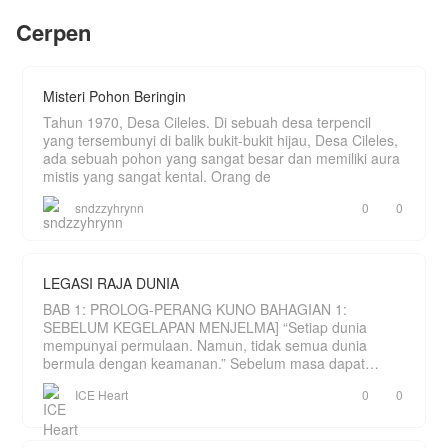
saat tak ada angin tak ada badai tiba-tiba
masuk ke dalam novel yang semalam ia baca.
suaminya membawa seorang perempuan yang
Cerpen
Lebih buruk lagi, ia bukan tokoh utama yang
sedang hamil ke dalam rumah tangganya.
memiliki perlindungan plot, juga bukan antagonis
Dan suaminya memaksa untuk menerimanya
yang berkuasa melainkan hanya seorang figuran.
sebagai madunya
Seorang figuran yang dalam cerita aslinya dikenal
karena satu hal: tergila-gila pada sang antagonis.
Misteri Pohon Beringin
Mampukah kinara mempertahankan rumah
Dan yang paling mengerikan, Asha tahu persis
tangganya.
bagaimana akhir dari karakter itu nasib paling
Tahun 1970, Desa Cileles. Di sebuah desa terpencil
mengenaskan yang bahkan tak layak disebut
yang tersembunyi di balik bukit-bukit hijau, Desa Cileles,
sebagai akhir bahagia.
ada sebuah pohon yang sangat besar dan memiliki aura
mistis yang sangat kental. Orang de
sndzzyhrynn
0
0
LEGASI RAJA DUNIA
BAB 1: PROLOG-PERANG KUNO BAHAGIAN 1:
SEBELUM KEGELAPAN MENJELMA] “Setiap dunia
mempunyai permulaan. Namun, tidak semua dunia
bermula dengan keamanan.” Sebelum masa dapat
dihitung, hanya wujud sebu
ICE Heart
0
0