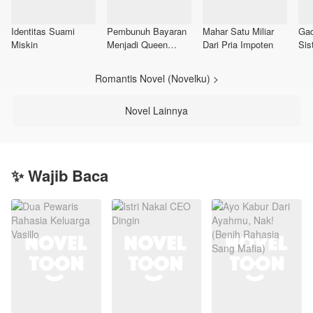
Identitas Suami
Pembunuh Bayaran
Mahar Satu Miliar
Gad
Miskin
Menjadi Queen
Dari Pria Impoten
Sis
Mafia
Romantis Novel (Novelku) >
Novel Lainnya
✨ Wajib Baca