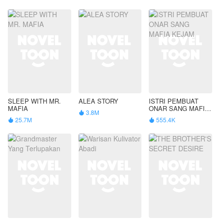
SLEEP WITH MR.
ALEA STORY
ISTRI PEMBUAT
MAFIA
ONAR SANG MAFIA
3.8M

KEJAM
25.7M
555.4K

