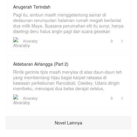
Anugerah Terindah
Pagi itu, embun masih menggelantung samar di
dedaunan rerumputan halaman rumah megah berlantai
dua milik Maya. Suasana perumahan elit itu sunyi, hanya
diselingi deru halus angin pagi dan suara gesekan
Alvaraby
0
1
Aldebaran Airlangga (Part 2)
Rintik gerimis tipis masih menyisa di atas daun-daun teh
yang membentang hijau bagai karpet raksasa di
kawasan perkebunan Rancabali, Ciwidey. Udara dingin
membeku, mencapai dua belas derajat celsius,
Alvaraby
0
1
Novel Lainnya