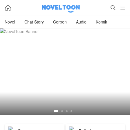



Novel
Chat Story
Cerpen
Audio
Komik