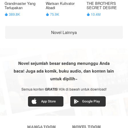
Grandmaster Yang
Warisan Kulivator
THE BROTHER'S
Terlupakan
Abadi
SECRET DESIRE
389.8K
75.9K
10.4M



Novel Lainnya
Novel sejumlah besar sedang menunggu Anda
baca! Juga ada komik, buku audio, dan konten lain
untuk dipilih~
Semua konten
GRATIS
! Klik di bawah untuk download!