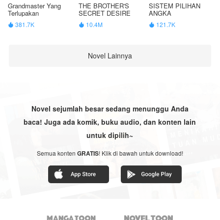
Grandmaster Yang
THE BROTHER'S
SISTEM PILIHAN
Terlupakan
SECRET DESIRE
ANGKA
381.7K
10.4M
121.7K



Novel Lainnya
Novel sejumlah besar sedang menunggu Anda
baca! Juga ada komik, buku audio, dan konten lain
untuk dipilih~
Semua konten
GRATIS
! Klik di bawah untuk download!