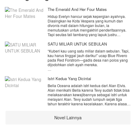
The Emerald And Her Four Mates
Hidup Evelyn hancur sejak kepergian ayahnya.
Diasingkan ke Kota Vespera yang kumuh dan
divonis mati dalam hitungan bulan, ia
memutuskan untuk mengakhiri penderitaannya.
Tapi seutas tali tambang yang lapuk justru
menggagalkan niatnya, menyeretnya masuk ke
dalam dunia supranatural yang selama ini
SATU MILIAR UNTUK SEBULAN
tersembunyi.
“Kuberi kau uang satu miliar dalam sebulan. Tapi,
kau harus tinggal jauh dariku!” ucap Blue Rivero
Darah Evelyn membawa rahasia besar. Ia adalah
pada Red Forstrom—gadis desa nan polos yang
seorang Multi-Mate yang terikat pada empat
dijodohkan oleh ayah mereka.
penguasa ras immortal terkuat: Naga, Demon, Elf,
dan Mermaid.
*
*
Istri Kedua Yang Dicintai
Di tengah sisa umurnya yang kian menipis, Evelyn
terjebak dalam perebutan takdir cinta, perebutan
Bella Oceana adalah istri kedua dari Alan Elvis.
Blue Rivero, seorang pewaris dari pengusaha
kekuasaan antar-ras, dan konspirasi masa lalu
Alan menikahi Bella karena Tevy sudah tidak bisa
terkemuka, terpaksa menjalani perjodohan yang
yang perlahan terkuak. Ikuti kisah megah sekuel
melaksanakan kewajibannya sebagai istri untuk
diatur oleh sang ibu demi memenuhi ayahnya.
ketiga dari semesta Alan the Pegasus dan
melayani Alan. Tevy sudah lumpuh sejak tiga
Mnemosyne: The Lost Memory dalam: The
tahun terakhir karena kecelakaan. Karena alasan
Dia dijodohkan dengan Red Forstrom, gadis desa
Emerald and Her Four Mates.
tersebut, Alan menikah lagi dengan wanita yang ia
sederhana yang begitu polos namun cerdas.
kenal dari sebuah restaurant. Karena pada saat itu
Novel Lainnya
Bella adalah Manager Restaurant tersebut.
Kedua ayah mereka, yang bersahabat sejak kecil
Pernikahan Alan dengan Bella tentunya tidak di
dan berasal dari panti asuhan yang sama, telah
ketahui oleh Tevy. Alan sangat menyayangi Tevy,
membuat kesepakatan agar anak-anak mereka
ia tidak akan sampai hati jika harus mengatakan
menikah suatu hari nanti.
hal yang sejujurnya kepada istrinya. Namun Alan