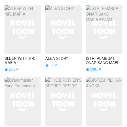
SLEEP WITH MR.
ALEA STORY
ISTRI PEMBUAT
MAFIA
ONAR SANG MAFIA
3.8M

KEJAM
25.7M
538.1K

