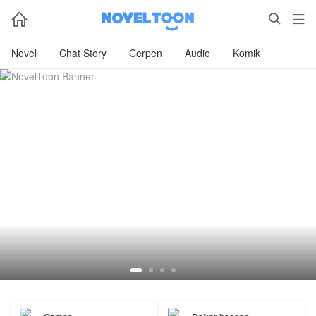



Novel
Chat Story
Cerpen
Audio
Komik