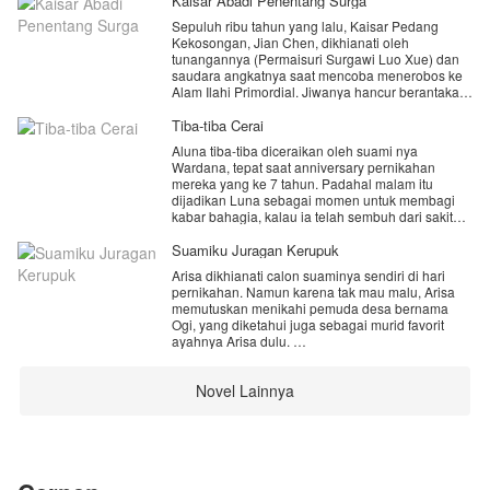
Kaisar Abadi Penentang Surga
Sepuluh ribu tahun yang lalu, Kaisar Pedang
Kekosongan, Jian Chen, dikhianati oleh
tunangannya (Permaisuri Surgawi Luo Xue) dan
saudara angkatnya saat mencoba menerobos ke
Alam Ilahi Primordial. Jiwanya hancur berantakan.
Namun, setetes Darah Primordial misterius yang
ia temukan di Reruntuhan Kekacauan
Tiba-tiba Cerai
menyelamatkan satu fragmen jiwanya.
Aluna tiba-tiba diceraikan oleh suami nya
Wardana, tepat saat anniversary pernikahan
Sepuluh ribu tahun kemudian, Jian Chen
mereka yang ke 7 tahun. Padahal malam itu
terbangun di tubuh seorang pemuda bernama
dijadikan Luna sebagai momen untuk membagi
sama di Benua Bintang Jatuh (Dunia Fana
kabar bahagia, kalau ia telah sembuh dari sakit
terendah). Pemuda ini dikenal sebagai "Sampah
kanker yang menyerangnya selama 4 tahun
Bawaan" yang meridiannya hancur. Dengan
terakhir.
Suamiku Juragan Kerupuk
ingatan masa lalunya, pengetahuan alkimia
Wardana mengatakan ingin menikahi Anita Yang
tingkat dewa, dan teknik kultivasi terlarang Seni
Arisa dikhianati calon suaminya sendiri di hari
sedang hamil anak kakak nya, Tapi fakta baru
Melahap Surga Primordial, Jian Chen memulai
pernikahan. Namun karena tak mau malu, Arisa
terungkap, keluarga Wardana menginginkan
kembali langkahnya dari bawah. Ia bersumpah
memutuskan menikahi pemuda desa bernama
kematiannya, dapatkah Luna mengungkap tabir
untuk membelah langit, menghancurkan para
Ogi, yang diketahui juga sebagai murid favorit
misteri yang keluarga Wardana sembunyikan?
pengkhianat yang kini telah menjadi Penguasa
ayahnya Arisa dulu.
Surga, dan mengungkap rahasia sejati di balik
Yuuk dukung karya terbaru aku.. jangan lupa
Darah Primordial.
Ogi yang sepenuhnya punya usaha kerupuk di
subscribe nya ya..
Novel Lainnya
desa, membawa Arisa untuk ikut tinggal
dengannya ke desa. Saat itulah kehidupan Arisa
karena subscribe kan kalian sangat berarti untuk
berubah drastis.
menambah imun biar lebih semangat lanjutin
cerita nya❤️🙏
"Suara apa itu, Kang? Aku nggak bisa tidur," bisik
Arisa sambil menghimpitkan badannya ke dekat
Ogi.