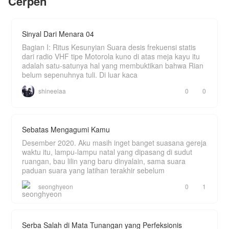
Cerpen
"Itu cuman suara burung hantu atuh, Neng..."
sahut Ogi berusaha tenang.
Sinyal Dari Menara 04
"Kompor gasnya mana, Kang?"
Bagian I: Ritus Kesunyian Suara desis frekuensi statis
"Di sini masaknya masih pakai kayu atuh, Neng..."
dari radio VHF tipe Motorola kuno di atas meja kayu itu
adalah satu-satunya hal yang membuktikan bahwa Rian
"Ini kenapa sinyalnya nggak ada, Kang? Aku
belum sepenuhnya tuli. Di luar kaca
butuh wifi!"
shineelaa
0
0
"Di sini wifi belum ada atuh, Neng. Kalau mau
sinyal pun harus naik ke tebing dulu."
Banyak pengalaman baru yang harus dilalui Arisa.
Bagaimana kisah romantis dan kekocakkan
Sebatas Mengagumi Kamu
mereka tinggal di desa?
Desember 2020. Aku masih inget banget suasana gereja
waktu itu, lampu-lampu natal yang dipasang di sudut
ruangan, bau lilin yang baru dinyalain, sama suara
paduan suara yang latihan terakhir sebelum
seonghyeon
0
1
Serba Salah di Mata Tunangan yang Perfeksionis