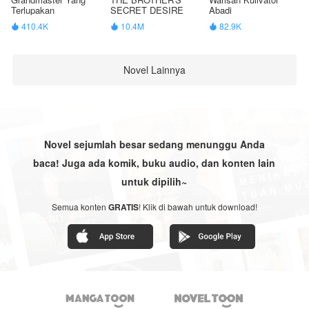
Terlupakan
SECRET DESIRE
Abadi
410.4K
10.4M
82.9K



Novel Lainnya
Novel sejumlah besar sedang menunggu Anda
baca! Juga ada komik, buku audio, dan konten lain
untuk dipilih~
Semua konten
GRATIS
! Klik di bawah untuk download!

