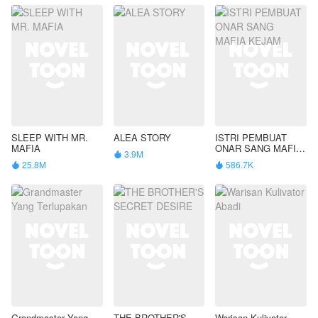
SLEEP WITH MR.
ALEA STORY
ISTRI PEMBUAT
MAFIA
ONAR SANG MAFIA
3.9M

KEJAM
25.8M
586.7K


Grandmaster Yang
THE BROTHER'S
Warisan Kulivator