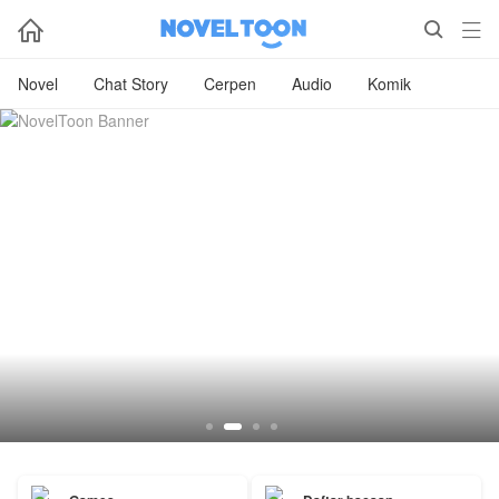



Novel
Chat Story
Cerpen
Audio
Komik