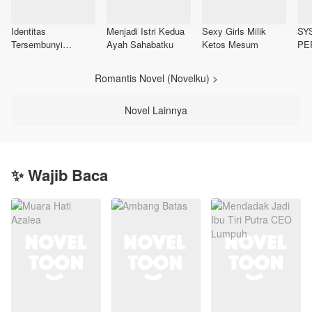
Identitas
Menjadi Istri Kedua
Sexy Girls Milik
SY
Tersembunyi
Ayah Sahabatku
Ketos Mesum
PE
Panglima
Romantis Novel (Novelku) >
Novel Lainnya
✨ Wajib Baca