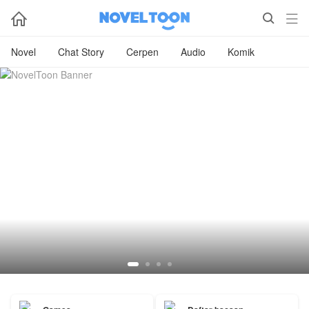



Novel
Chat Story
Cerpen
Audio
Komik