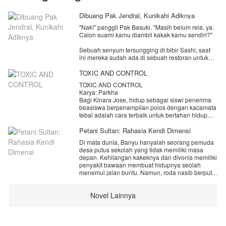
Dibuang Pak Jendral, Kunikahi Adiknya
"Nak!" panggil Pak Basuki. "Masih belum rela, ya.
Calon suami kamu diambil kakak kamu sendiri?"
Sebuah senyum tersungging di bibir Sashi, saat
ini mereka sudah ada di sebuah restoran untuk
menunggu seseorang.
TOXIC AND CONTROL
"Ya sudah, mending sama anak saya daripada
TOXIC AND CONTROL
sama cucu saya," kata sang kakek.
Karya: Parkha
Bagi Kinara Jose, hidup sebagai siswi penerima
"Hah?" kaget Sashi. "Cucu? Maksudnya, Azka
beasiswa berpenampilan polos dengan kacamata
cucu eyang, jadi, anaknya eyang pamannya Mas
tebal adalah cara terbaik untuk bertahan hidup
Azka?"
dengan tenang di SMA Elite. Namun, seluruh
dunianya runtuh saat ia tidak sengaja menarik
Petani Sultan: Rahasia Kendi Dimensi
"Hei! Jangan panggil Eyang, panggil ayah saja.
perhatian Rian Pradifta.Rian—sang Tiran
Kamu kan mau jadi menantu saya."
Di mata dunia, Banyu hanyalah seorang pemuda
berwajah malaikat namun berhati iblis, cowok
desa putus sekolah yang tidak memiliki masa
terkaya, terdingin, dan paling ditakuti satu sekolah.
Mat!lah Sashi, rasanya dia benar-benar tercekik
depan. Kehilangan kakeknya dan divonis memiliki
Sekali Rian mengunci pandangannya pada
dalam situasi ini. Bagaimana mungkin? Jadi
penyakit bawaan membuat hidupnya seolah
Kinara, tidak ada jalan keluar. Cowok itu terobsesi
maksudnya? Dia harus menjadi adik ipar Jendral
menemui jalan buntu. Namun, roda nasib berputar
mengontrol setiap jengkal hidup Kinara,
yang sudah membuangnya? Juga, menjadi Bibi
180 derajat ketika Banyu secara tak sengaja
memutuskan dengan siapa ia bicara, ke mana ia
dari mantan calon suaminya?
mewariskan sebuah artefak kuno Kendi Penyuling
pergi, hingga apa yang harus ia pakai.Kehidupan
Novel Lainnya
Jiwa milik sang kakek.
Kinara yang tenang kini berubah menjadi labirin
Untuk info dan visual, follow Instagram:
yang mencekik. Rian adalah racun, namun juga
@anita_hisyam TT: ame_id FB: Anita Kim
satu-satunya oksigen yang tersisa untuknya. Di
tengah kepungan obsesi gila itu, sebuah rahasia