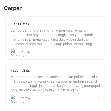
besar perlahan terkuak: di balik kacamata tebal
dan sikap penurutnya, Kinara menyimpan pesona
Cerpen
tersembunyi yang siap menjungkirbalikkan kuasa
Rian sang Tiran
Garis Batas
Lampu gantung di ruang tamu menyala remang,
memantulkan bayangan dua cangkir teh yang sudah
mendingin. Di meja kayu yang dulu kubeli dari gaji
pertama, aroma melati menguap pelan, menghilang
ditelan k
Alvaraby
0
1
Taqdir Cinta
Matahari terbit di awal dekade sembilan puluhan selalu
membawa wangi yang khas: campuran embun segar di
dedaunan pinggir jalan, asap knalpot tua yang mengepul
tipis, dan aroma minyak kayu putih yang m
Alvaraby
0
1