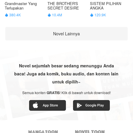
Grandmaster Yang
THE BROTHER'S
SISTEM PILIHAN
Terlupakan
SECRET DESIRE
ANGKA
380.4K
10.4M
120.9K



Novel Lainnya
Novel sejumlah besar sedang menunggu Anda
baca! Juga ada komik, buku audio, dan konten lain
untuk dipilih~
Semua konten
GRATIS
! Klik di bawah untuk download!