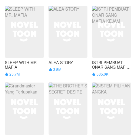
SLEEP WITH MR.
ALEA STORY
ISTRI PEMBUAT
MAFIA
ONAR SANG MAFIA
3.8M

KEJAM
25.7M
535.0K

