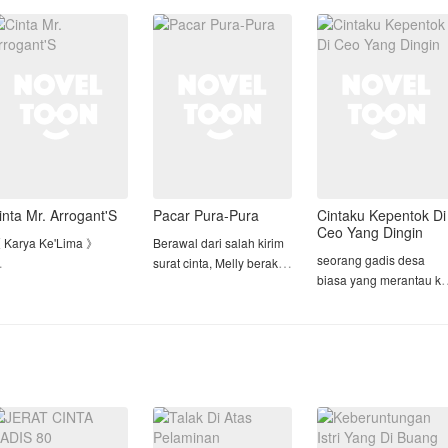
empurna. Pernikahan
politik, racun, atau mata-
JEBAKAN SUAMI DAN
ang tinggal menghitung
mata yang dikirim
ORANG KETIGA.
ari mendadak batal, se
musuh-musuhny
SETELAH MENGETAHU
KEBENARANNYA, AKU
PUN MULAI MEMBALA
DENDAM!
Demi me
inta Mr. Arrogant'S
Pacar Pura-Pura
Cintaku Kepentok Di
Ceo Yang Dingin
 Karya Ke'Lima 》
Berawal dari salah kirim
seorang gadis desa
surat cinta, Melly berakhir
biasa yang merantau ke
 Karya Pertama->>
melakukan perjanjian
kota & ketemu seorang
acar Dingin ku yang
dengan kakak kelasnya,
ceo yang super
enyebalkan
Argas
dingin,dan akhirnya
 Karya Kedua->> My
gadis desa tersebut bis
========
ove Story With CEO
Perjanjian itu
menaklukkan seorang
ingin
menyebutkan, jika Melly
ceo yang super dingin
 Karya Ke'Tiga->>
akan membantu Argas
tapi perhatian dengan
ekasih GelapKu
menjauhi seorang gadis
gadis itu, y
 Karya Ke'Empat->> [ S2
yang terus men