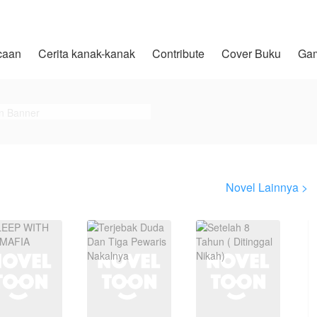
caan
Cerita kanak-kanak
Contribute
Cover Buku
Ga
Novel Lainnya >