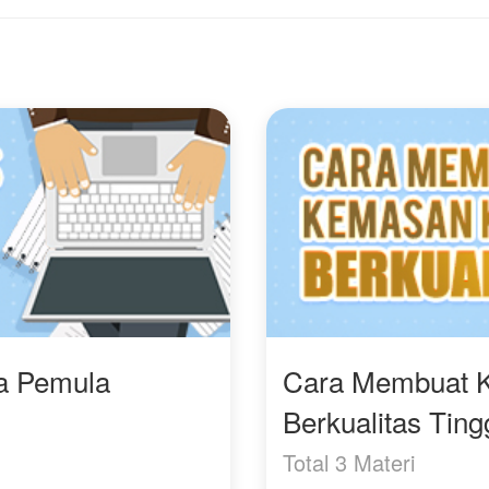
idak mengenali wanita di
tempat kerja terusik
adapannya. Sementara
ketika Azriel juga bekerja
ayara, terpaksa
di sana sebagai HRD
enahan luka lama dan
baru dan ingin kembali
erpura-pura tak kenal,
menjalin hubungan
emi keselamatan dan
asmara dengannya.
asa depan anaknya.
ampai kapan rahasia ini
isa disembunyikan? Yuk
utin kisahnya.
ra Pemula
Cara Membuat 
Berkualitas Ting
Total 3 Materi