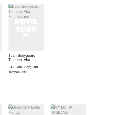
dan pengertiannya,
membuat Indira luluh
I
hingga mau melakuka
S
Tuan Bodyguard
Tampan. Aku
Mencintaimu
S1= Tuan Bodyguard
Tampan, Aku
Mencintaimu
S2= Pelayan Tuan Muda
Kulkas
a
S3 = Reinkarnasi Nona
Muda William
========================≠==
Alice adalah Anak dari
tuan Jon, seorang duda