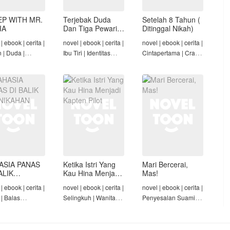
EP WITH MR.
Terjebak Duda
Setelah 8 Tahun (
IA
Dan Tiga Pewaris
Ditinggal Nikah)
Nakalnya
| ebook | cerita |
novel | ebook | cerita |
novel | ebook | cerita |
n | Duda |
Ibu Tiri | Identitas
Cintapertama | Crazy
-Angst Mafia |
Tersembunyi | Mafia |
Rich/Konglomerat |
t
Tamat
Cinta Seiring Waktu |
Tamat
ASIA PANAS
Ketika Istri Yang
Mari Bercerai,
ALIK
Kau Hina Menjadi
Mas!
NIKAHAN
Kapten Pilot
| ebook | cerita |
novel | ebook | cerita |
novel | ebook | cerita |
 | Balas
Selingkuh | Wanita
Penyesalan Suami |
am | Diam-Diam
Karir | Penyesalan
Identitas Tersembunyi
Suami | Tamat
| Penyesalan
Keluarga | Tamat