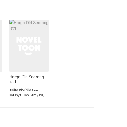
Kamila justru dipekerjakan sebagai ibu
susu bagi cucu sang konglomerat yang
kehilangan ibunya saat persalinan.
Evan Anggara, ayah dari bayi tersebut,
awalnya menentang keras kehadiran
Kamila. Namun, melihat kedekatan
tulus Kamila dengan putranya, tembok
keangkuhan Evan perlahan runtuh. Di
tengah luka masa lalu yang belum
sembuh, akankah pengabdian Kamila
menumbuhkan benih cinta baru di
antara dirinya dan Evan?
Harga Diri Seorang
Istri
Indira pikir dia satu-
satunya. Tapi ternyata,
dia hanya salah satunya.
Bagi Indira, Rangga
adalah segalanya. Sikap
H
lembutnya, perhatiannya,