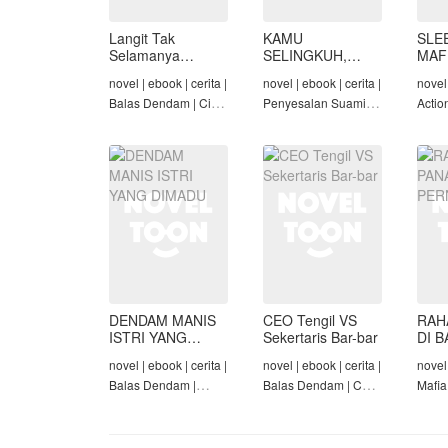
Langit Tak
KAMU
SLE
Selamanya
SELINGKUH,
MAF
Mendung,
KAMU
novel | ebook | cerita |
novel | ebook | cerita |
novel 
Seraphina
BANGKRUT
Balas Dendam | Cinta
Penyesalan Suami |
Actio
Seiring Waktu |
Identitas Tersembunyi
Roman
Penyesalan Suami
| Balas Dendam |
Tama
Tamat
DENDAM MANIS
CEO Tengil VS
RAH
ISTRI YANG
Sekertaris Bar-bar
DI B
DIMADU
PER
novel | ebook | cerita |
novel | ebook | cerita |
novel 
Balas Dendam |
Balas Dendam | CEO
Mafia
Penyesalan Suami |
| Mafia | Tamat
Dend
CEO | Tamat
Cinta