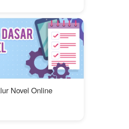
jarak mereka hanya
beberapa sentimeter,
justru detak
jantungnyalah yang
paling berisik?
Ophelia harus mengingat
satu aturan. Jangan
pernah jatuh cinta pada
iblis yang hanya
menginginkan rahimmu.
Namun bagaimana
caranya bertahan, ketika
iblis itu mulai membelai
lur Novel Online
perutnya yang mulai
berisi, dengan tatapan
yang untuk sekilas
terlihat seperti ...
ketakutan akan
kehilangan?