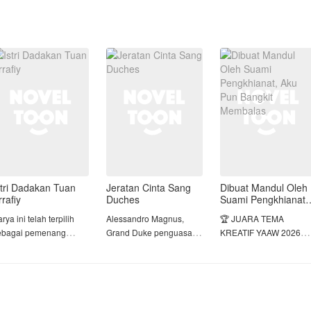
stri Dadakan Tuan
Jeratan Cinta Sang
Dibuat Mandul Oleh
rrafiy
Duches
Suami Pengkhianat,
Aku Pun Bangkit
rya ini telah terpilih
Alessandro Magnus,
🏆 JUARA TEMA
Membalas
ebagai pemenang
Grand Duke penguasa
KREATIF YAAW 2026
AAW 2026 periode 1
Wilayah Magnus, dia
PERIODE 1 🏆
kategori 2 juara 3🥳 🎉 🎉
terkenal kejam, dingin,
dan punya insting
BERTAHUN-TAHUN
rsy Raihana Syahira
membunuh yang tajam.
DIANGGAP MANDUL,
ercaya hidupnya akan
Segala macam jebakan
TERNYATA ITU ADALA