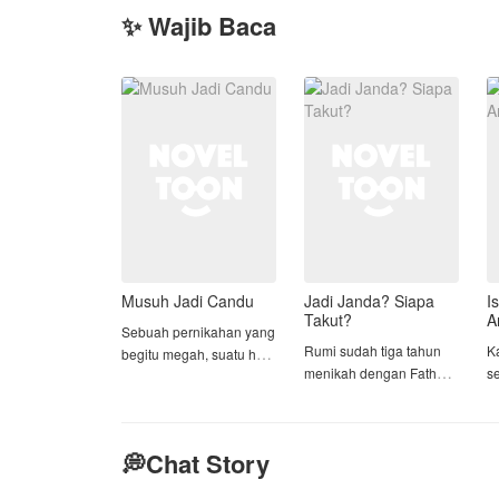
✨ Wajib Baca
Musuh Jadi Candu
Jadi Janda? Siapa
I
Takut?
A
Sebuah pernikahan yang
Rumi sudah tiga tahun
Ka
begitu megah, suatu hal
menikah dengan Fathur.
s
yang selama ini
Sebenarnya rumah
Y
diimpikan oleh Devina,
tangga mereka baik-baik
tiba-tiba dihancur begitu
saja. Hanya saja menjadi
saja oleh seseorang
💭Chat Story
tidak baik-baik karena
A
yang selama ini sangat
selalu di recoki oleh ibu
p
dia benci.