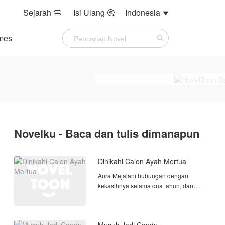
Sejarah
Isi Ulang
Indonesia



mes
Novelku - Baca dan tulis dimanapun
Dinikahi Calon Ayah Mertua
Aura Mejalani hubungan dengan
kekasihnya selama dua tahun, dan
mereka sudah merencanakan sebuah
pertunangan, namun siapa sangka jika
Aura justru melihat sang kekasih