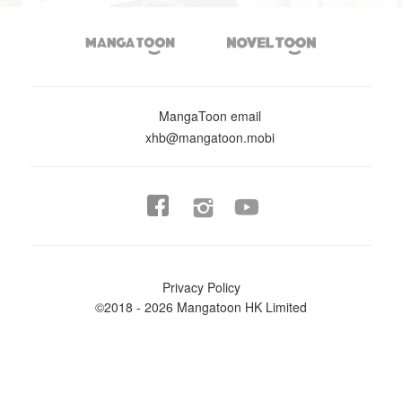


MangaToon email
xhb@mangatoon.mobi


Privacy Policy
©2018 - 2026 Mangatoon HK Limited