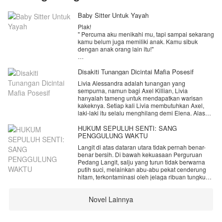
Baby Sitter Untuk Yayah
Plak!
" Percuma aku menikahi mu, tapi sampai sekarang
kamu belum juga memiliki anak. Kamu sibuk
dengan anak orang lain itu!"
" Itu pekerjaanku, Mas. Kamu tahu aku ini baby
sitter. Memang mengurus anak orang lain adalah
Disakiti Tunangan Dicintai Mafia Posesif
pekerjaanku."
Livia Alessandra adalah tunangan yang
sempurna, namun bagi Axel Killian, Livia
Lagi dan lagi, Raina mendapatkan cap lima jari
hanyalah tameng untuk mendapatkan warisan
dari Rusman di pipinya. Dan yang dibahas adalah
kakeknya. Setiap kali Livia membutuhkan Axel,
hal yang sama yakni kenapa dia tak kunjung bisa
laki-laki itu selalu menghilang demi Elena. Alasan
hamil padahal pernikahan mereka sudah berjalan
Axel selalu sama, yaitu Elena fisiknya lemah
3 tahun lamanya.
karena sakit.
HUKUM SEPULUH SENTI: SANG
PENGGULUNG WAKTU
Raina Puspita, usianya 25 tahun sekarang. Dia
Hingga pada akhirnya Livia memilih pergi dan
menikah dengan Rusman Pambudi, pria yang
Langit di atas dataran utara tidak pernah benar-
menghilang dari Axel setelah puncaknya ia
dulu lembut namun kini berubah setelah mereka
benar bersih. Di bawah kekuasaan Perguruan
ditinggal Axel saat fitting baju pengantin. Dan saat
menikah.
Pedang Langit, salju yang turun tidak berwarna
itu Livia sudah tahu tentang hubungan Axel dan
putih suci, melainkan abu-abu pekat cenderung
Elena dibelakangnya. Ternyata Elena bukan
Pernikahan yang ia harap menjadi sebuah rumah
hitam, terkontaminasi oleh jelaga ribuan tungku
sahabat perempuan Axel, tapi mantan pacarnya.
baginya, nyatanya menjadi sebuah gubuk derita.
penempaan baja dan pembakaran dupa energi
Beruntung hari-harinya diwarnai oleh wajah lucu
yang tak pernah padam. Bagian luar sekte itu
Diambang kehancuran hati, semesta tidak
dan tingkah menggemaskan dari Chandran Akash
Novel Lainnya
adalah hamparan lumpur beku yang dingin,
membiarkan Livia jatuh. Ia diselamatkan oleh
Dwiangga.
tempat di mana kasta terendah manusia—para
Morenzo, pemimpin mafia brutal yang diam-diam
budak dan pekerja paksa—merangkak demi
telah mengamatinya dengan obsesi gila sejak
" Sus, abis nanis ya? Janan sedih Sus, kalau ada
menyambung nyawa