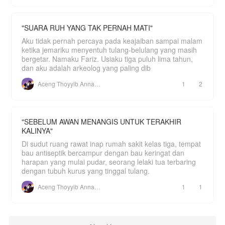
"SUARA RUH YANG TAK PERNAH MATI"
Aku tidak pernah percaya pada keajaiban sampai malam
ketika jemariku menyentuh tulang-belulang yang masih
bergetar. Namaku Fariz. Usiaku tiga puluh lima tahun,
dan aku adalah arkeolog yang paling dib
Aceng Thoyyib Annawawy
1
2
"SEBELUM AWAN MENANGIS UNTUK TERAKHIR
KALINYA"
Di sudut ruang rawat inap rumah sakit kelas tiga, tempat
bau antiseptik bercampur dengan bau keringat dan
harapan yang mulai pudar, seorang lelaki tua terbaring
dengan tubuh kurus yang tinggal tulang.
Aceng Thoyyib Annawawy
1
1