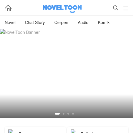



Novel
Chat Story
Cerpen
Audio
Komik