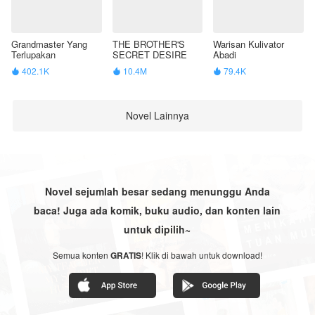
Grandmaster Yang
THE BROTHER'S
Warisan Kulivator
Terlupakan
SECRET DESIRE
Abadi
402.1K
10.4M
79.4K



Novel Lainnya
Novel sejumlah besar sedang menunggu Anda
baca! Juga ada komik, buku audio, dan konten lain
untuk dipilih~
Semua konten
GRATIS
! Klik di bawah untuk download!