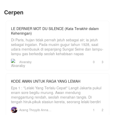
lama.
yang nakal sama Sus, nanti Chan bilang ke
Yayah. Bial Yayah yang ulus."
Livia kini bangkit kembali bukan sebagai
Cerpen
pengemis cinta. Saat Axel mulai memohon
Bagaimana nasib pernikahan Raina kedepannya?
kesempatan kedua karena sadar Elena hanyalah
parasit, Livia hanya tersenyum dingin dibalik
pelukan posesif Morenzo.
LE DERNIER MOT DU SILENCE (Kata Terakhir dalam
Keheningan)
Di Paris, hujan tidak pernah jatuh sebagai air; ia jatuh
sebagai ingatan. Pada musim gugur tahun 1928, saat
udara membusuk di sepanjang Sungai Seine dan lampu-
lampu gas berkedip seolah kehabisan napas
Alvaraby
0
3
KODE AWAN UNTUK RAGA YANG LEMAH
Eps 1 : "Lelaki Yang Terlalu Cepat" Langit Jakarta pukul
enam sore begitu murung. Awan mendung
menggantung rendah, seolah menahan tangis. Di
tengah hiruk-pikuk stasiun kereta, seorang lelaki berdiri
Aceng Thoyyib Annawawy
1
2