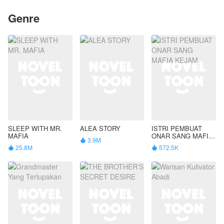
Genre
SLEEP WITH MR.
ALEA STORY
ISTRI PEMBUAT
MAFIA
ONAR SANG MAFIA
3.9M

KEJAM
25.8M
572.5K

