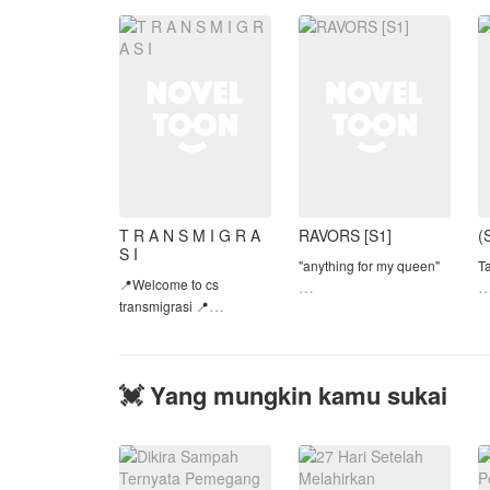
hotel mewah, tanpa tahu
pe
bahwa pria asing yan
m
Dulu mereka di jodoh
kan saat Erlan Hadi
Gi
T
T R A N S M I G R A
RAVORS [S1]
(
S I
"anything for my queen"
T
📍Welcome to cs
transmigrasi 📍
~lizkook~
D
-dilarang copy !!
d
📍Mampir? Jangan lupa
-banyak kata-kata kasar !!
m
like komen 📍
-mengandung 18+
m
💓 Yang mungkin kamu sukai
k
📍Bukan bermaksud
m
menjelek-jelekkan idol 📍
y
b
📍Suka? Like, komen,