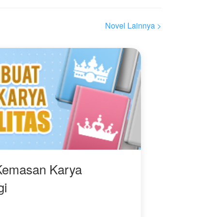
orang - orang yang
7.The Indigo Gril
n
selalu mengacuhkannya,
h
Novel Lainnya >
termasuk keluarga
a
kandungnya.
a
saat Dini mulai menjauhi,
mereka baru menyadari
kesalahan mereka dan
menyesalinya.
n
"*
Kemasan Karya
gi