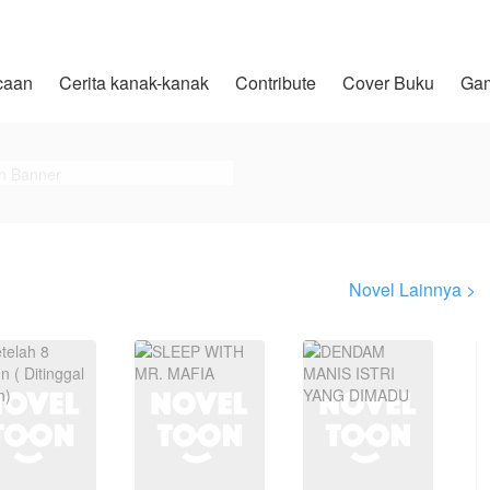
caan
Cerita kanak-kanak
Contribute
Cover Buku
Ga
Novel Lainnya >