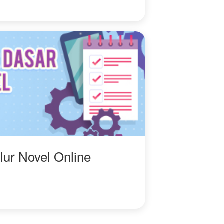
p
n.
r
lur Novel Online