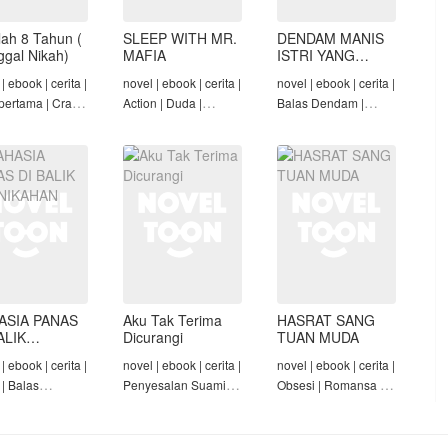
lah 8 Tahun (
SLEEP WITH MR.
DENDAM MANIS
nggal Nikah)
MAFIA
ISTRI YANG
DIMADU
| ebook | cerita |
novel | ebook | cerita |
novel | ebook | cerita |
pertama | Crazy
Action | Duda |
Balas Dendam |
Konglomerat |
Roman-Angst Mafia |
Penyesalan Suami |
 Seiring Waktu |
Tamat
CEO | Tamat
t
ASIA PANAS
Aku Tak Terima
HASRAT SANG
ALIK
Dicurangi
TUAN MUDA
NIKAHAN
| ebook | cerita |
novel | ebook | cerita |
novel | ebook | cerita |
 | Balas
Penyesalan Suami |
Obsesi | Romansa |
am | Diam-Diam
Penyesalan Keluarga
Pembantu | Tamat
| Mandul | Tamat