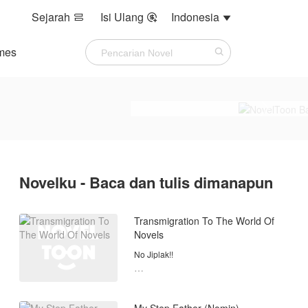
Sejarah
Isi Ulang
Indonesia



mes
Novelku - Baca dan tulis dimanapun
Transmigration To The World Of
Novels
No Jiplak!!
Sipnosis
Seorang wanita yang sangat