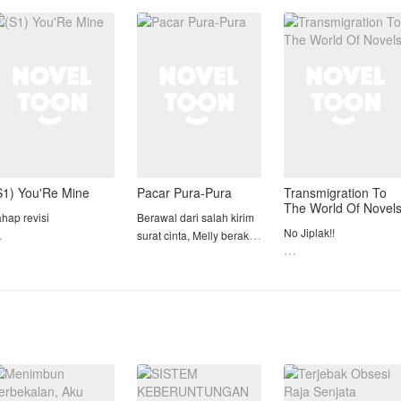
rnikahan, Gia tak bisa
karena mereka merasa
usianya yang masih
enolak.
selama ini semua baik-
muda, dia telah menjadi
baik saja.
desainer
a berdiri di samping
Tapi, Me
uan Ardiansy
S1) You'Re Mine
Pacar Pura-Pura
Transmigration To
The World Of Novel
ahap revisi
Berawal dari salah kirim
No Jiplak!!
surat cinta, Melly berakhir
i khianati oleh Sahabat
melakukan perjanjian
Sipnosis
an kekasih nya
dengan kakak kelasnya,
Seorang wanita yang
embuat Jekey begitu
Argas
sangat menggemari
urka.Dia kehilangan
novel, Tiba tiba saja
endali hingga
Perjanjian itu
masuk ke Novel yang
engalami kecelakaan
menyebutkan, jika Melly
digemarinya tersebut d
ang mengakibatkan dia
akan membantu Argas
menjadi pemeran
uta
menjauhi seorang gadis
Antagonis, Bukannya
yang terus men