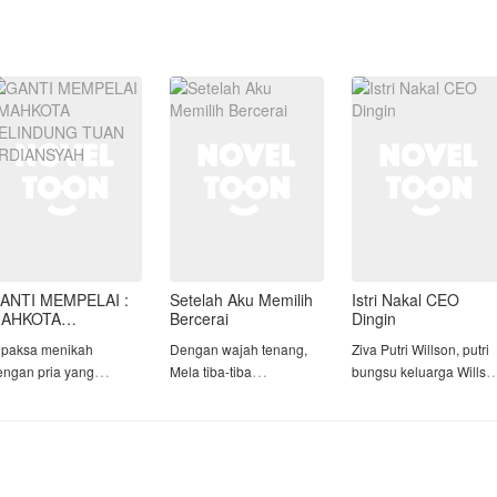
ANTI MEMPELAI :
Setelah Aku Memilih
Istri Nakal CEO
AHKOTA
Bercerai
Dingin
ELINDUNG TUAN
ipaksa menikah
Dengan wajah tenang,
Ziva Putri Willson, putri
RDIANSYAH
engan pria yang
Mela tiba-tiba
bungsu keluarga Willso
erkenal dingin dan
mengajukan perceraian
adalah perpaduan
ejam untuk
pada suaminya,
sempurna antara
enggantikan Kakak
Rahman. Tentu saja, hal
kecantikan, kecerdasan
rinya yang pergi
itu membuat Rahman
dan kepercayaan diri
elarikan diri menjelang
dan ibunya terkejut,
setinggi langit. Di