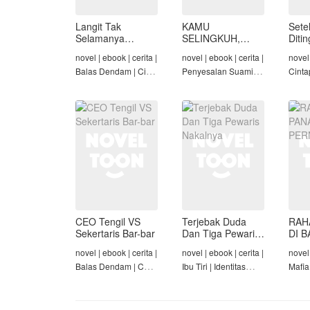
Langit Tak
KAMU
Sete
Selamanya
SELINGKUH,
Diti
Mendung,
KAMU
novel | ebook | cerita |
novel | ebook | cerita |
novel 
Seraphina
BANGKRUT
Balas Dendam | Cinta
Penyesalan Suami |
Cinta
Seiring Waktu |
Identitas Tersembunyi
Rich/
Penyesalan Suami
| Balas Dendam |
Cinta
Tamat
Tama
CEO Tengil VS
Terjebak Duda
RAH
Sekertaris Bar-bar
Dan Tiga Pewaris
DI B
Nakalnya
PER
novel | ebook | cerita |
novel | ebook | cerita |
novel 
Balas Dendam | CEO
Ibu Tiri | Identitas
Mafia
| Mafia | Tamat
Tersembunyi | Mafia |
Dend
Tamat
Cinta