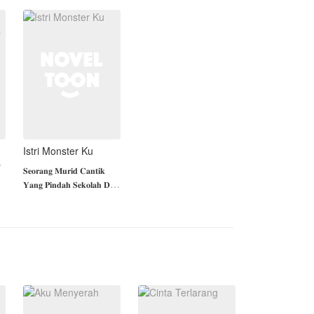
setara.
Tapi takdir seperti
sedang mengajak ber
Istri Monster Ku
s
𝐒𝐞𝐨𝐫𝐚𝐧𝐠 𝐌𝐮𝐫𝐢𝐝 𝐂𝐚𝐧𝐭𝐢𝐤
𝐘𝐚𝐧𝐠 𝐏𝐢𝐧𝐝𝐚𝐡 𝐒𝐞𝐤𝐨𝐥𝐚𝐡 𝐃𝐢
𝐒𝐞𝐤𝐨𝐥𝐚𝐡 𝐓𝐞𝐫𝐧𝐚𝐦𝐚, 𝐈𝐚
𝐏𝐢𝐧𝐝𝐚𝐡 𝐊𝐞𝐒𝐚𝐧𝐚 𝐊𝐚𝐫𝐞𝐧𝐚 𝐈𝐚
𝐃𝐢 𝐊𝐞𝐥𝐮𝐚𝐫 𝐤𝐚𝐧 𝐃𝐚𝐫𝐢
𝐒𝐞𝐤𝐨𝐥𝐚𝐡 𝐋𝐚𝐦𝐚𝐧𝐲𝐚, 𝐀𝐥𝐚𝐬𝐚𝐧
𝐈𝐚 𝐃𝐢 𝐊𝐞𝐥𝐮𝐚𝐫𝐤𝐚𝐧 𝐀𝐝𝐚𝐥𝐚𝐡
𝐊𝐚𝐫𝐞𝐧𝐚 𝐈𝐚 𝐏𝐞𝐫𝐧𝐚𝐡
an
𝐌𝐞𝐦𝐛𝐮𝐚𝐭 𝐒𝐚𝐥𝐚𝐡 𝐒𝐚𝐭𝐮
𝐒𝐢𝐬𝐰𝐚 𝐃𝐢