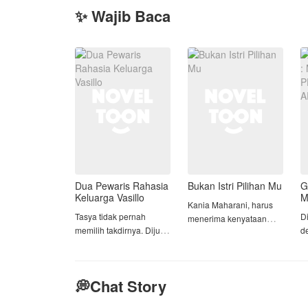
✨ Wajib Baca
Dua Pewaris Rahasia
Bukan Istri Pilihan Mu
G
Keluarga Vasillo
M
Kania Maharani, harus
P
Tasya tidak pernah
D
menerima kenyataan
A
memilih takdirnya. Dijual
d
pahit saat sang suami
oleh keluarga pamannya
t
lebih memilih untuk
demi menyelamatkan
k
kembali pada sang
perusahaan yang hampir
m
mantan kekasih setelah
💭Chat Story
bangkrut, ia melarikan
ti
satu tahun usia
diri dari sebuah kamar
m
pernikahan mereka.