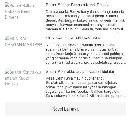
Petani Sultan: Rahasia Kendi Dimensi
Di mata dunia, Banyu hanyalah seorang pemuda
desa putus sekolah yang tidak memiliki masa
depan. Kehilangan kakeknya dan divonis memiliki
penyakit bawaan membuat hidupnya seolah
menemui jalan buntu. Namun, roda nasib berputar
180 derajat ketika Banyu secara tak sengaja
mewariskan sebuah artefak kuno Kendi Penyuling
MENIKAH DENGAN MAS IPAR
Jiwa milik sang kakek.
Nadia adalah seorang wanita berstatus ibu,
suaminya bernama bisma , meninggal akibat
kecelakaan kerja 3 tahun yang lalu saat putrinya
yang bernama vega berusia 2 tahun. kehidupan
sehari hari nadia dan anaknya setelah sang suami
meninggal di tanggung oleh kakak ipar bernama
yamka. istri yamka meninggal usai melahirkan
Suami Kontrakku adalah Kapten Idolaku
secara prematur, dan karena yamka bekerja, anak
Keira Liem cuma mau hidup tenang.
anak yamka di asuh oleh nadia.
Setelah dikhianati mantan pacar dan dijebak
rekan kerja, pilot muda ini nyaris kehilangan
untuk menghindari fitnah, keluarga sepakat
segalanya—karier, reputasi, bahkan harga diri.
menikahkan nadia dan yamka.
Satu-satunya jalan keluar? Nikah siri dengan pria
" aku hanya mencintai istriku, jadi jangan berharap
asing yang ditemuinya di parkiran bawah tanah
lebih dari pernikahan ini". ucap yamka tepat
SCBD di malam terburuk hidupnya.
setelah sah menikah.
Novel Lainnya
Pria itu bilang namanya Kai. Katanya
pengangguran. Senyumnya menyebalkan,
mampukan mereka mempertahankan rumah
mulutnya pedas, tapi entah kenapa... Keira
tangga yang berdiri tanpa cinta?, apakah cinta
merasa aman di dekatnya.
bisa tumbuh seiring berjalan nya waktu??
Yang tidak Keira tahu: "Kai" adalah Kaizan
Tanujaya—CEO Nusantara Airlines, pewaris