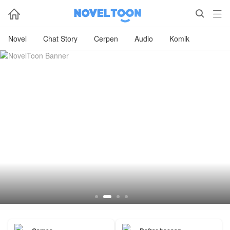



Novel
Chat Story
Cerpen
Audio
Komik