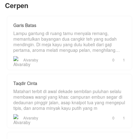
"MENIKAH DENGAN MAS IPAR" ,mohon follow,
Cerpen
konglomerat Tanujaya, dan legenda penerbangan
like dan komen. selamat membaca dan...
yang fotonya sudah ditempel Keira di dinding
Terimakasih🙏🙏
kamar sejak SMA.
Setiap hari, Keira memuja Kapten Kaizan
Tanujaya di kantor.
Garis Batas
Setiap malam, Keira memarahi "suami kontrak
pengangguran"-nya di rumah.
Lampu gantung di ruang tamu menyala remang,
Mereka adalah orang yang sama.
memantulkan bayangan dua cangkir teh yang sudah
Dan Kaizan? Dia menikmati setiap detiknya.
mendingin. Di meja kayu yang dulu kubeli dari gaji
Tapi rahasia tidak bisa bertahan selamanya.
pertama, aroma melati menguap pelan, menghilang
Ketika topeng terbuka, ketika masa lalu yang
ditelan k
kelam menyerang, ketika satu-satunya orang yang
Alvaraby
0
1
pernah membuatnya jatuh cinta berbalik pergi—
Kaizan harus membuktikan bahwa cinta yang
dimulai dari kebohongan bisa menjadi hal paling
nyata di hidupnya.
Taqdir Cinta
Matahari terbit di awal dekade sembilan puluhan selalu
membawa wangi yang khas: campuran embun segar di
dedaunan pinggir jalan, asap knalpot tua yang mengepul
tipis, dan aroma minyak kayu putih yang m
Alvaraby
0
1