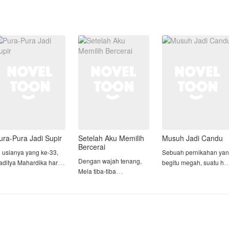
ura-Pura Jadi Supir
Setelah Aku Memilih
Musuh Jadi Candu
Bercerai
i usianya yang ke-33,
Sebuah pernikahan ya
Dengan wajah tenang,
aditya Mahardika harus
begitu megah, suatu hal
Mela tiba-tiba
enerima perjodohan
yang selama ini
mengajukan perceraian
onyol dengan Bianca
diimpikan oleh Devina,
pada suaminya,
dyatama, gadis 20
tiba-tiba dihancur begit
Rahman. Tentu saja, hal
ahun yang masih kuliah
saja oleh seseorang
itu membuat Rahman
an merupakan putri
yang selama ini sangat
dan ibunya terkejut,
kan bisnis
dia benci.