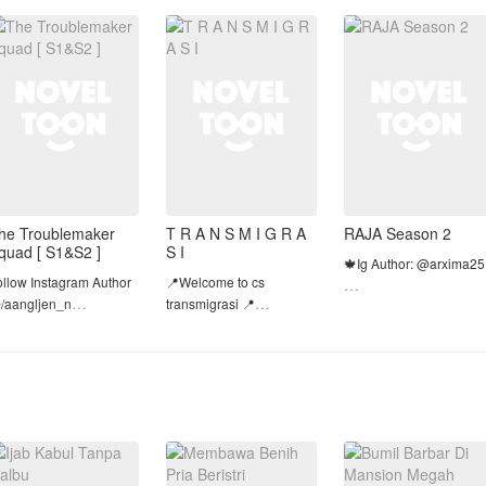
karena mereka merasa
eluarganya. Ragu dan
selama ini semua baik-
riga, Radity
Bukan hanya
baik saja.
pernikahannya, tapi p
Tapi, Me
he Troublemaker
T R A N S M I G R A
RAJA Season 2
quad [ S1&S2 ]
S I
🍁Ig Author: @arxima2
ollow Instagram Author
📍Welcome to cs
/aangljen_n
transmigrasi 📍
❗GAK NERIMA ORANG
YANG MAU UBAH INI K
inopsis :
📍Mampir? Jangan lupa
NOVEL BIASA. KALAU
like komen 📍
MAU GW BISA UBAH IN
1 : Menceritakan 5
SENDIRI KE DALAM
ahabat yang selalu
📍Bukan bermaksud
BENTUK NOVEL BIASA 
embuat onar sekolah
menjelek-jelekkan idol 📍
an selalu dikeluarkan
Ketika aminku menjadi
ari sekolah. Siapa
📍Suka? Like, komen,
aminmu