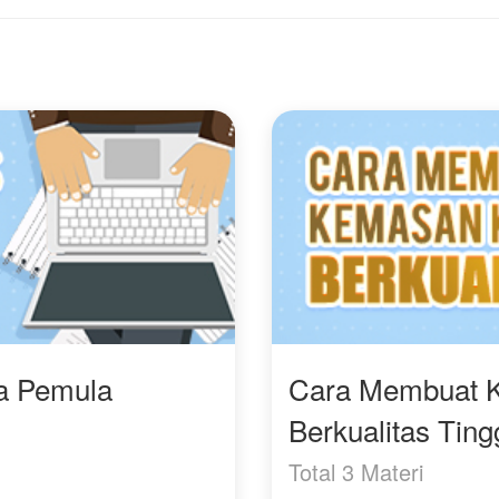
Kita menikah hanya di
tas kertas. Jangan
arapkan hati, apalagi
nta."
ini, Humairah harus
erjuang dalam
ernikahan tanpa kasih
ayang, sementara
athan terus berperang
engan traumanya.
kankah ketulusan
umairah mampu
eruntuhkan dinding
stadz.
ra Pemula
Cara Membuat 
Berkualitas Ting
Total 3 Materi