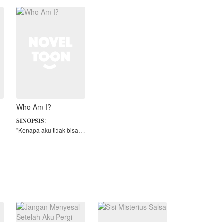
yang selalu diremehkan
karena penampilan,
meninggal dalam
kecelakaan dan ter
Who Am I?
5
𝐒𝐈𝐍𝐎𝐏𝐒𝐈𝐒:
"Kenapa aku tidak bisa
mengingat apapun
E
tentang kalian?"
I
Kisah klise tentang
perempuan yang jatuh
❗
dari tangga dan
kehilangan ingatannya.
Hidup sebagai
perempuan yang di