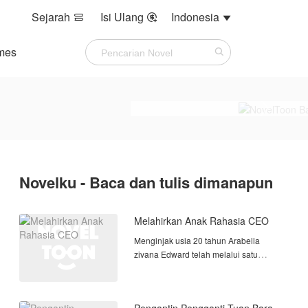
Sejarah
Isi Ulang
Indonesia



mes
Novelku - Baca dan tulis dimanapun
Melahirkan Anak Rahasia CEO
Menginjak usia 20 tahun Arabella
zivana Edward telah melalui satu
malam yang kelam bersama pria asing
yang tidak di kenal nya,semua itu
terjadi akibat jebakan yang di buat