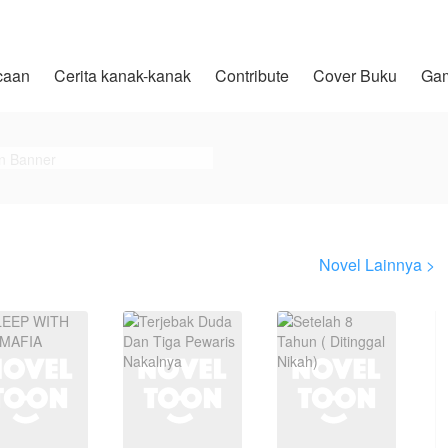
caan
Cerita kanak-kanak
Contribute
Cover Buku
Ga
Novel Lainnya >