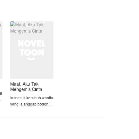
"Jangan menyesal setelah aku pergi."
***
Maaf, Aku Tak
Mengemis Cinta
ng
Ia masuk ke tubuh wanita
yang ia anggap bodoh,
dan memilih mengubah
takdirnya, bukan
u
mengulangnya
Dina, yatim piatu cerdas