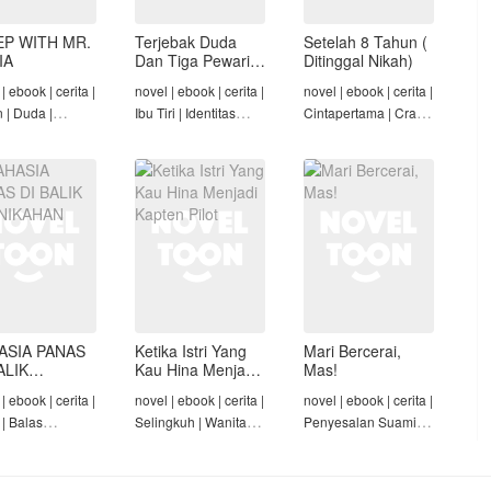
EP WITH MR.
Terjebak Duda
Setelah 8 Tahun (
IA
Dan Tiga Pewaris
Ditinggal Nikah)
Nakalnya
| ebook | cerita |
novel | ebook | cerita |
novel | ebook | cerita |
n | Duda |
Ibu Tiri | Identitas
Cintapertama | Crazy
-Angst Mafia |
Tersembunyi | Mafia |
Rich/Konglomerat |
t
Tamat
Cinta Seiring Waktu |
Tamat
ASIA PANAS
Ketika Istri Yang
Mari Bercerai,
ALIK
Kau Hina Menjadi
Mas!
NIKAHAN
Kapten Pilot
| ebook | cerita |
novel | ebook | cerita |
novel | ebook | cerita |
 | Balas
Selingkuh | Wanita
Penyesalan Suami |
am | Diam-Diam
Karir | Penyesalan
Identitas Tersembunyi
Suami | Tamat
| Penyesalan
Keluarga | Tamat