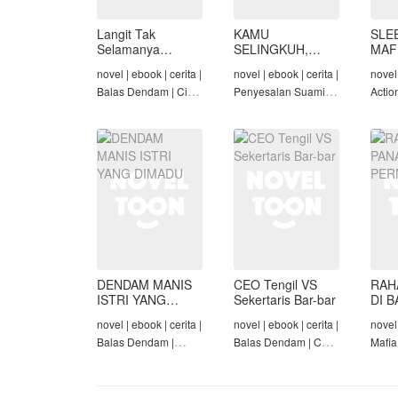
Langit Tak
KAMU
SLE
Selamanya
SELINGKUH,
MAF
Mendung,
KAMU
novel | ebook | cerita |
novel | ebook | cerita |
novel 
Seraphina
BANGKRUT
Balas Dendam | Cinta
Penyesalan Suami |
Actio
Seiring Waktu |
Identitas Tersembunyi
Roman
Penyesalan Suami
| Balas Dendam |
Tama
Tamat
DENDAM MANIS
CEO Tengil VS
RAH
ISTRI YANG
Sekertaris Bar-bar
DI B
DIMADU
PER
novel | ebook | cerita |
novel | ebook | cerita |
novel 
Balas Dendam |
Balas Dendam | CEO
Mafia
Penyesalan Suami |
| Mafia | Tamat
Dend
CEO | Tamat
Cinta