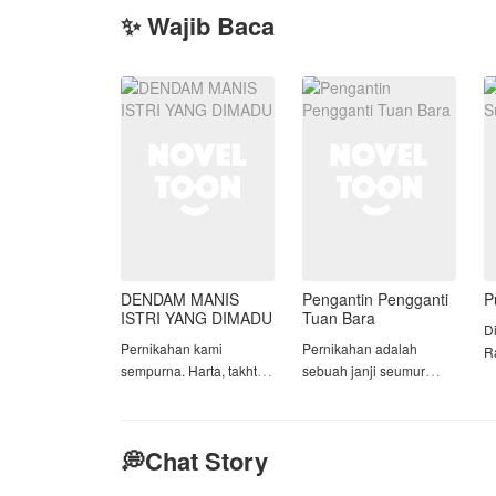
✨ Wajib Baca
DENDAM MANIS
Pengantin Pengganti
P
ISTRI YANG DIMADU
Tuan Bara
D
Pernikahan kami
Pernikahan adalah
R
sempurna. Harta, takhta,
sebuah janji seumur
m
dan sepasang anak
hidup di mana semoga
k
kembar yang rupawan
orang ingin menikah
A
telah kami miliki. Sebagai
dengan pilihannya
t
💭Chat Story
sesama pemilik
sendiri, namun bagi
d
perusahaan, aku dan
Maura itu adalah sebuah
re