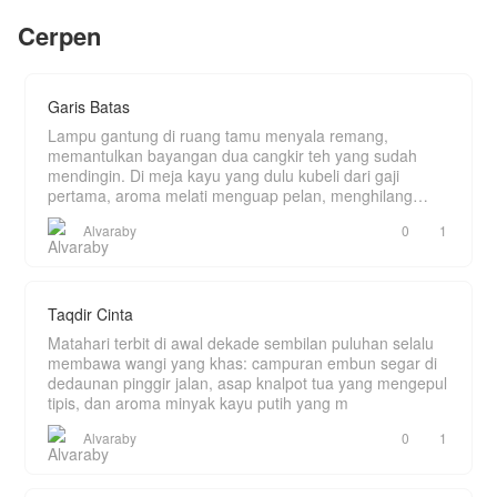
ini disembunyikan.
masa lalu yang belum sembuh akibat
Cerpen
Dan semakin aku bertahan di rumah itu, semakin
pengkhianatan mantan kekasihnya. Ia
banyak rahasia.
membangun tembok tinggi di hatinya dan
menegaskan sebuah janji dingin kepada
Humairah di malam pertama mereka:
"Kita menikah hanya di atas kertas. Jangan
Garis Batas
harapkan hati, apalagi cinta."
Kini, Humairah harus berjuang dalam pernikahan
Lampu gantung di ruang tamu menyala remang,
tanpa kasih sayang, sementara Fathan terus
memantulkan bayangan dua cangkir teh yang sudah
berperang dengan traumanya. Akankah ketulusan
mendingin. Di meja kayu yang dulu kubeli dari gaji
Humairah mampu meruntuhkan dinding ustadz.
pertama, aroma melati menguap pelan, menghilang
ditelan k
Alvaraby
0
1
Taqdir Cinta
Matahari terbit di awal dekade sembilan puluhan selalu
membawa wangi yang khas: campuran embun segar di
dedaunan pinggir jalan, asap knalpot tua yang mengepul
tipis, dan aroma minyak kayu putih yang m
Alvaraby
0
1