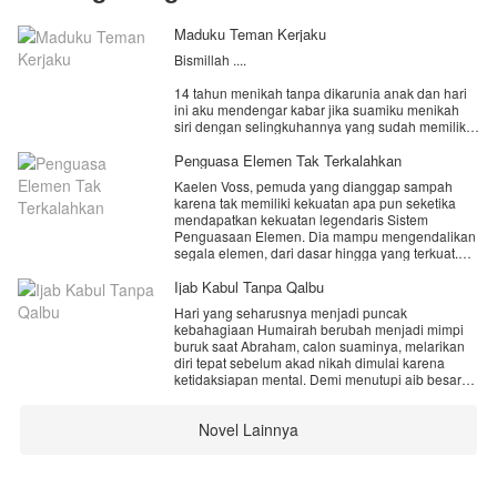
Maduku Teman Kerjaku
Bismillah ....
14 tahun menikah tanpa dikarunia anak dan hari
ini aku mendengar kabar jika suamiku menikah
siri dengan selingkuhannya yang sudah memiliki
anak darinya
Penguasa Elemen Tak Terkalahkan
Seluruh tubuhku mendadak bergetar nyaris
Kaelen Voss, pemuda yang dianggap sampah
limbung ke tanah. Entah apa yang harus aku
karena tak memiliki kekuatan apa pun seketika
lakukan setelah ini.
mendapatkan kekuatan legendaris Sistem
Penguasaan Elemen. Dia mampu mengendalikan
Namun yang membuat dadaku lebih sakit lagi
segala elemen, dari dasar hingga yang terkuat.
ternyata wanita yang dinikahi suamiku merupakan
Melalui perjalanan dan pertempuran, dia bangkit
rekan kerjaku, perempuan yang dulunya selalu
dari keterpurukan, mengungkap rahasia masa
Ijab Kabul Tanpa Qalbu
usil dengan kondisiku yang sudah puluhan tahun
lalu, dan akhirnya mengalahkan penguasa
tidak bisa memberikan anak.
Hari yang seharusnya menjadi puncak
kegelapan untuk menjadi sosok terhebat yang
Di saat semua orang menuntutku menerima
kebahagiaan Humairah berubah menjadi mimpi
menguasai segalanya.
keadaan, aku memilih bertahan. Bukan untuk
buruk saat Abraham, calon suaminya, melarikan
mengalah… tapi untuk membuktikan bahwa aku
diri tepat sebelum akad nikah dimulai karena
tidak selemah yang mereka kira.
ketidaksiapan mental. Demi menutupi aib besar
Namun tanpa kusadari, perlahan ada hal lain
keluarga, ayah Abraham—seorang Kyai
yang mulai mengusik pikiranku. Mimpi-mimpi
terpandang—mengambil keputusan nekat untuk
aneh, perasaan kehilangan yang tak bisa
Novel Lainnya
menikahkan putranya, Ustadz Fathan
dijelaskan, hingga sebuah pertemuan tak terduga
Kareem,yang sekaligus kakak Abraham untuk
dengan seorang anak kecil yang memanggilku
menggantikan posisi mempelai pria.
“Mama”.
Fathan akhirnya mengucap ijab kabul. Namun, di
Seolah… ada bagian dari hidupku yang selama
balik wajah tenangnya, Fathan menyimpan luka