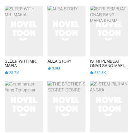
SLEEP WITH MR.
ALEA STORY
ISTRI PEMBUAT
MAFIA
ONAR SANG MAFIA
3.8M

KEJAM
25.7M
532.8K

