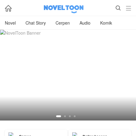



Novel
Chat Story
Cerpen
Audio
Komik