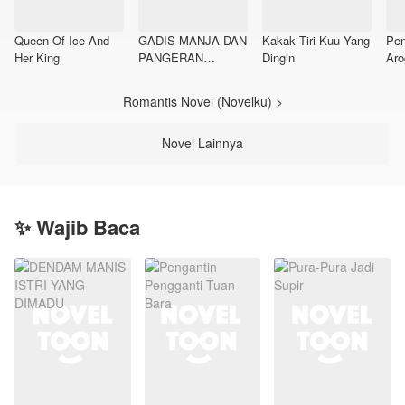
Queen Of Ice And
GADIS MANJA DAN
Kakak Tiri Kuu Yang
Pen
Her King
PANGERAN
Dingin
Aro
DINGIN
Romantis Novel (Novelku) >
Novel Lainnya
✨ Wajib Baca