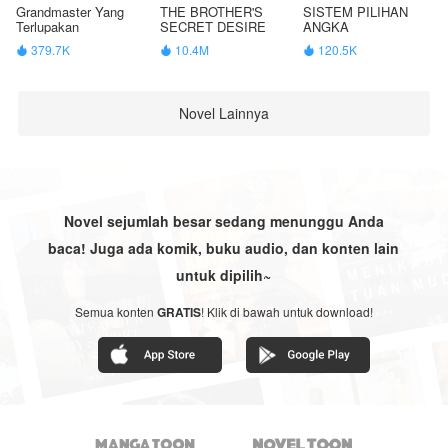
Grandmaster Yang
THE BROTHER'S
SISTEM PILIHAN
Terlupakan
SECRET DESIRE
ANGKA
379.7K
10.4M
120.5K



Novel Lainnya
Novel sejumlah besar sedang menunggu Anda
baca! Juga ada komik, buku audio, dan konten lain
untuk dipilih~
Semua konten
GRATIS
! Klik di bawah untuk download!