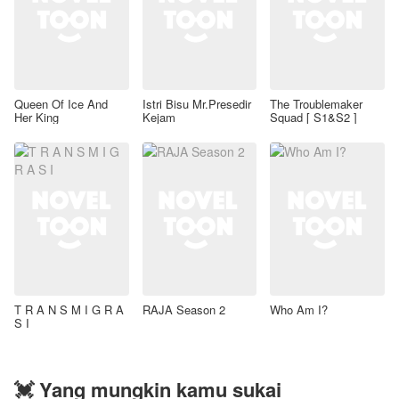
Queen Of Ice And
Istri Bisu Mr.Presedir
The Troublemaker
Her King
Kejam
Squad [ S1&S2 ]
T R A N S M I G R A
RAJA Season 2
Who Am I?
S I
💓 Yang mungkin kamu sukai