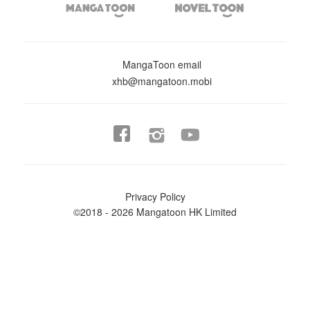


MangaToon email
xhb@mangatoon.mobi


Privacy Policy
©2018 - 2026 Mangatoon HK Limited