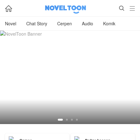



Novel
Chat Story
Cerpen
Audio
Komik