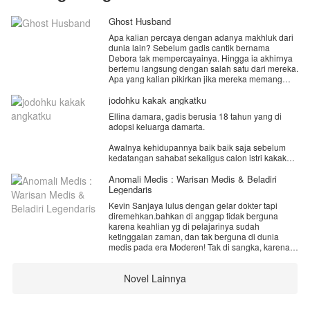
Ghost Husband
Apa kalian percaya dengan adanya makhluk dari
dunia lain? Sebelum gadis cantik bernama
Debora tak mempercayainya. Hingga ia akhirnya
bertemu langsung dengan salah satu dari mereka.
Apa yang kalian pikirkan jika mereka memang
ada, berbaur bersama dengan manusia. Bahkan
berpikir untuk mempersunting manusia? Debora
jodohku kakak angkatku
berpikir jika laki-laki yang menolong nya adalah
Ellina damara, gadis berusia 18 tahun yang di
hantu. Terkadang ia dapat merasakan
adopsi keluarga damarta.
sentuhannya, namun tak melihat wujudnya. Laki-
laki yang sering membantunya saat ia
Awalnya kehidupannya baik baik saja sebelum
menghadapi masalah. "Siapa kau sebenarnya
kedatangan sahabat sekaligus calon istri kakak
Tuan? Bisakah kau melepaskan ku dan jangan
sulungnya. Yang mengakibatkan dirinya di benci
menggangguku?" tatapan Debora begitu dalam
oleh sang kakak karena di tuduh berbuat jahat
Anomali Medis : Warisan Medis & Beladiri
pada laki-laki tampan bak dewa yunani di
pada calon istrinya.
Legendaris
depannya tersebut. "Jangan berharap banyak.
Kau adalah permaisuri ku," ucap laki-laki tersebut
Kevin Sanjaya lulus dengan gelar dokter tapi
Hingga sebuah tragedi terjadi. Mereka tidur
sambil memegang dagu Evelyn. "Apa kau sejenis
diremehkan.bahkan di anggap tidak berguna
bersama hingga mengakibatkan ellina hamil.
penguasa para hantu hingga aku harus menjadi
karena keahlian yg di pelajarinya sudah
Namun sayangnya Arion sang kakak tak ingin
permaisuri mu? Dari negara mana saja aliansi
ketinggalan zaman, dan tak berguna di dunia
bertanggung jawab. Dan memaksa menyuruh
wilayah mu?" pertanyaan konyol yang terdengar
medis pada era Moderen! Tak di sangka, karena
ellina menggugurkan kandungannya.
dari Debora tentu membuat laki-laki itu
keberuntungan, dia mendapatkan Jantung
tercengang. "Gadis aneh."
meteorid dan buku kitab medis surgawi yang di
Dengan sakit hati ellina memilih pergi dari
Novel Lainnya
tinggalkan kakekNya sebagai warisan keluarga.
kehidupan Arion seta keluarganya. Melahirkan
Dengan mempelajari buku kitab medis surgawi
dan membesarkan anaknya sendiri.
dan di topang dengan jantung meteorid, kekuatan
medis dan tingkat beladiriNya melampaui