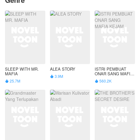
SLEEP WITH MR.
ALEA STORY
ISTRI PEMBUAT
MAFIA
ONAR SANG MAFIA
3.9M

KEJAM
25.7M
560.2K

