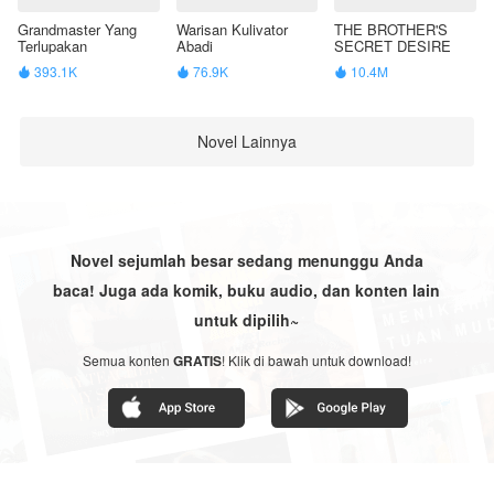
Grandmaster Yang
Warisan Kulivator
THE BROTHER'S
Terlupakan
Abadi
SECRET DESIRE
393.1K
76.9K
10.4M



Novel Lainnya
Novel sejumlah besar sedang menunggu Anda
baca! Juga ada komik, buku audio, dan konten lain
untuk dipilih~
Semua konten
GRATIS
! Klik di bawah untuk download!