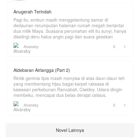
Anugerah Terindah
Pagi itu, embun masih menggelantung samar di
dedaunan rerumputan halaman rumah megah berlantai
dua milik Maya. Suasana perumahan elit itu sunyi, hanya
diselingi deru halus angin pagi dan suara gesekan
Alvaraby
0
1
Aldebaran Airlangga (Part 2)
Rintik gerimis tipis masih menyisa di atas daun-daun teh
yang membentang hijau bagai karpet raksasa di
kawasan perkebunan Rancabali, Ciwidey. Udara dingin
membeku, mencapai dua belas derajat celsius,
Alvaraby
0
1
Novel Lainnya