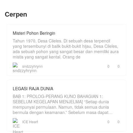
Hingga beberapa tahun mereka bertemu kembali.
imajinasinya. Sehingga dia bisa merubah
Dengan ellina yang telah berubah bersama sang
nasibNya menjadi dokter medis hebat dengan
putra tampan.
Cerpen
keahlian pertarungan yg tak terkalahkan.
Bagaimana kelanjutannya?
Misteri Pohon Beringin
Tahun 1970, Desa Cileles. Di sebuah desa terpencil
yang tersembunyi di balik bukit-bukit hijau, Desa Cileles,
ada sebuah pohon yang sangat besar dan memiliki aura
mistis yang sangat kental. Orang de
sndzzyhrynn
0
0
LEGASI RAJA DUNIA
BAB 1: PROLOG-PERANG KUNO BAHAGIAN 1:
SEBELUM KEGELAPAN MENJELMA] “Setiap dunia
mempunyai permulaan. Namun, tidak semua dunia
bermula dengan keamanan.” Sebelum masa dapat
dihitung, hanya wujud sebu
ICE Heart
0
0