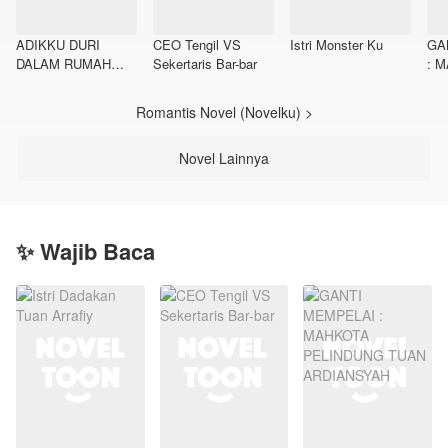
ADIKKU DURI
CEO Tengil VS
Istri Monster Ku
GA
DALAM RUMAH
Sekertaris Bar-bar
: 
TANGGAKU
PE
AR
Romantis Novel (Novelku) >
Novel Lainnya
✨ Wajib Baca