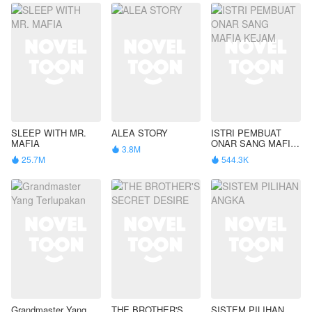
SLEEP WITH MR.
ALEA STORY
ISTRI PEMBUAT
MAFIA
ONAR SANG MAFIA
3.8M

KEJAM
25.7M
544.3K


Grandmaster Yang
THE BROTHER'S
SISTEM PILIHAN