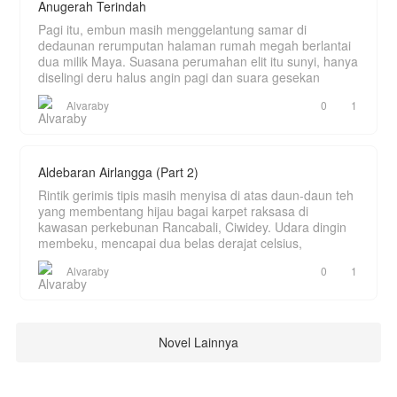
Anugerah Terindah
Pagi itu, embun masih menggelantung samar di
dedaunan rerumputan halaman rumah megah berlantai
dua milik Maya. Suasana perumahan elit itu sunyi, hanya
diselingi deru halus angin pagi dan suara gesekan
Alvaraby
0
1
Aldebaran Airlangga (Part 2)
Rintik gerimis tipis masih menyisa di atas daun-daun teh
yang membentang hijau bagai karpet raksasa di
kawasan perkebunan Rancabali, Ciwidey. Udara dingin
membeku, mencapai dua belas derajat celsius,
Alvaraby
0
1
Novel Lainnya