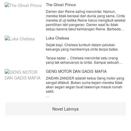
The Ghost Prince
Darren dan Reine saling mencintai. Namun,
mereka tidak berasal dari dunia yang sama. Cinta
mereka di uji ketika Reine harus mengikuti seleksi
pemilihan istri pangeran. Darren saat itu tidak
setuju karena takut kehilangan Reine. Berbeda
dengan Reine yang memang terpaksa harus ikut
seleksi pemilihan.
Luka Chelsea
Hingga akhirnya, Reine resmi menjadi istri
Sejak bayi, Chelsea tumbuh dalam pelukan
pangeran. Di saat itu cerita yang sesungguhnya di
keluarga yang memberinya cinta tanpa batas.
mulai. Reine menyesal karena tidak
mendengarkan perkataan Darren.
Tanpa sadar ... Chelsea mencintai satu orang
Apa yang terjadi di istana? Sebenarnya siapa
yang tak seharusnya ia cintai. Sampai sebuah
Darren, kenapa dia bisa berbicara dengan Reine?
rahasia menghancurkan semuanya.
GENG MOTOR DAN GADIS MAFIA
Sayangnya, orang yang paling ia cintai memilih
ZAIDAN ZANDER adalah ketua Geng motor yang
untuk mempercayai kebohongan. Chelsea pergi
sangat ditakuti. Bukan cuma kejam mereka tidak
dengan hati yang hancur dan berjanji untuk
akan segan segan buat lawannya masuk rumah
kembali sebagai kebanggaan keluarga.
sakit.
Dia bangkit dan membuktikan bahwa dirinya
Queenzy Harley adalah ketua Mafia yang sangat
mampu berdiri sendiri. Saat semua kebenaran
ditakuti dunia bawah. Siapapun yang mendengar
terungkap
Novel Lainnya
namanya mereka akan menggigil ketakutan.
El baru sadar bahwa dia telah kehilangan
seseorang yang selalu mencintainya.
Bagaimana jika keduanya disatukan?
Apakah yang terjadi?
Namun di saat yang sama, seseorang datang
membawa cinta yang selama ini diam-diam ia