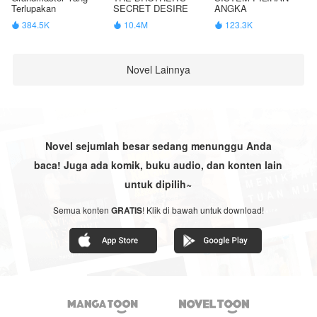
Terlupakan
SECRET DESIRE
ANGKA
384.5K
10.4M
123.3K



Novel Lainnya
Novel sejumlah besar sedang menunggu Anda
baca! Juga ada komik, buku audio, dan konten lain
untuk dipilih~
Semua konten
GRATIS
! Klik di bawah untuk download!

