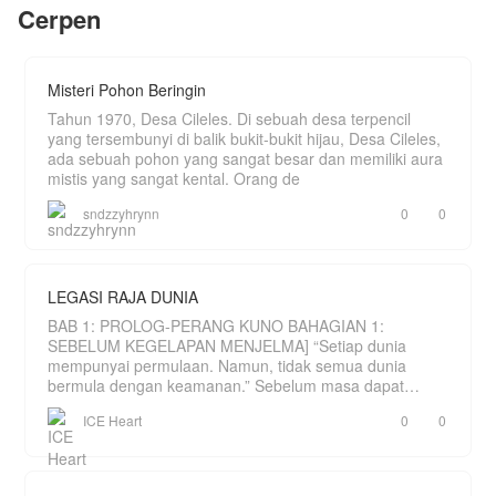
simpan, Noah. Akankah Chelsea membuka
Cerpen
hatinya kembali? Atau memilih meninggalkan
semua luka di masa lalu?
Misteri Pohon Beringin
Tahun 1970, Desa Cileles. Di sebuah desa terpencil
yang tersembunyi di balik bukit-bukit hijau, Desa Cileles,
ada sebuah pohon yang sangat besar dan memiliki aura
mistis yang sangat kental. Orang de
sndzzyhrynn
0
0
LEGASI RAJA DUNIA
BAB 1: PROLOG-PERANG KUNO BAHAGIAN 1:
SEBELUM KEGELAPAN MENJELMA] “Setiap dunia
mempunyai permulaan. Namun, tidak semua dunia
bermula dengan keamanan.” Sebelum masa dapat
dihitung, hanya wujud sebu
ICE Heart
0
0