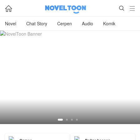



Novel
Chat Story
Cerpen
Audio
Komik