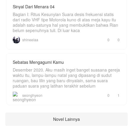
Selalu ada harga yang harus dibayar.
Sinyal Dari Menara 04
Aurelia bukan kekasihnya.
Bagian I: Ritus Kesunyian Suara desis frekuensi statis
Aurelia bukan tawanannya.
dari radio VHF tipe Motorola kuno di atas meja kayu itu
adalah satu-satunya hal yang membuktikan bahwa Rian
Aurelia adalah **miliknya**.
belum sepenuhnya tuli. Di luar kaca
Tapi di balik tembok es Sang Serigala, ada
shineelaa
0
0
retakan yang tak seorang pun boleh tahu.
Diam-diam, Renard menyelamatkan kedua orang
tua Aurelia. Meruntuhkan sebuah bangunan
hanya karena tempat itu membuat gadis itu tidak
Sebatas Mengagumi Kamu
nyaman. Memotong sinyal satelit hanya karena
Aurelia memuji aktor tampan di televisi. Dan di
Desember 2020. Aku masih inget banget suasana gereja
depan cermin kamar mandi yang sunyi, pria paling
waktu itu, lampu-lampu natal yang dipasang di sudut
berbahaya di Segitiga Emas berbisik pada
ruangan, bau lilin yang baru dinyalain, sama suara
bayangannya sendiri:
paduan suara yang latihan terakhir sebelum
*"Memangnya aku... kurang tampan?"*
seonghyeon
0
1
Aurelia tahu—ini bukan cinta biasa. Ini bukan cinta
yang sehat. Dia bahkan sempat mendiagnosis
dirinya sendiri: *sindrom Stockholm*.
Tapi ketika musuh datang menyerang, dan dia
Novel Lainnya
harus memilih antara berlari menuju kebebasan
atau berbalik ke sisi Renard...