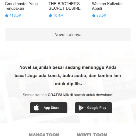
Grandmaster Yang
THE BROTHER'S
Warisan Kulivator
Terlupakan
SECRET DESIRE
Abadi
413.5K
10.4M
83.5K



Novel Lainnya
Novel sejumlah besar sedang menunggu Anda
baca! Juga ada komik, buku audio, dan konten lain
untuk dipilih~
Semua konten
GRATIS
! Klik di bawah untuk download!