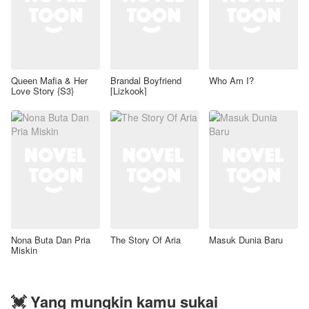
Queen Mafia & Her
Brandal Boyfriend
Who Am I?
Love Story {S3}
[Lizkook]
Nona Buta Dan Pria
The Story Of Aria
Masuk Dunia Baru
Miskin
💓 Yang mungkin kamu sukai