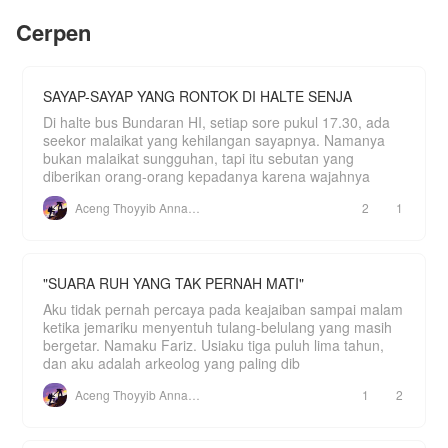
Di balik jeruji besi, di antara tangisan gadis-gadis
Cerpen
yang bernasib sama, Aurelia hanya punya satu
tekad: *bertahan hidup*.
Lalu **dia** datang.
SAYAP-SAYAP YANG RONTOK DI HALTE SENJA
Renard Kwee.
Di halte bus Bundaran HI, setiap sore pukul 17.30, ada
Sang Serigala Hitam.
seekor malaikat yang kehilangan sayapnya. Namanya
bukan malaikat sungguhan, tapi itu sebutan yang
Pemimpin tertinggi organisasi Black Wolf—pria
diberikan orang-orang kepadanya karena wajahnya
paling berkuasa dan paling ditakuti di seluruh Asia
Tenggara. Matanya sedingin es. Perintahnya
Aceng Thoyyib Annawawy
2
1
adalah hukum. Dan ketika semua orang berlutut di
hadapannya, dia hanya mengucapkan empat
kata:
*"Gadis ini—aku ambil."*
"SUARA RUH YANG TAK PERNAH MATI"
Satu kalimat itu mengubah segalanya.
Aku tidak pernah percaya pada keajaiban sampai malam
ketika jemariku menyentuh tulang-belulang yang masih
Tidak ada daftar yang ditempel di dinding. Tidak
bergetar. Namaku Fariz. Usiaku tiga puluh lima tahun,
ada aturan yang dibacakan keras-keras. Namun
**Sepuluh Larangan** Sang Serigala mengikat
dan aku adalah arkeolog yang paling dib
setiap napas, setiap langkah, setiap pilihan
Aurelia—dan dia hanya tahu di mana batasnya
Aceng Thoyyib Annawawy
1
2
setelah melewatinya. Jangan hubungi siapa pun.
Jangan keluar tanpa izin. Jangan pernah
menangis di hadapannya. Melanggar satu saja?