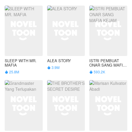
SLEEP WITH MR.
ALEA STORY
ISTRI PEMBUAT
MAFIA
ONAR SANG MAFIA
3.9M

KEJAM
25.8M
593.2K

