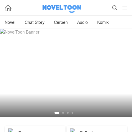



Novel
Chat Story
Cerpen
Audio
Komik