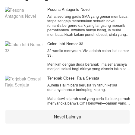
Pesona Antagonis Novel
Asha, seorang gadis SMA yang gemar membaca,
tanpa sengaja menemukan sebuah novel
romantis bergenre dark yang langsung menarik
perhatiannya. Awalnya hanya iseng, ia mulai
membaca kisah kelam penuh obsesi, cinta yang
beracun, dan tokoh antagonis yang kejam namun
memikat. Tanpa sadar, ia terbawa suasana hingga
Calon Istri Nomor 33
larut malam.
32 wanita menyerah. Vivi adalah calon istri nomor
Namun saat ia terbangun, dunia di sekelilingnya
33.
terasa asing.
Asha terkejut ketika menyadari bahwa dirinya
Menikah dengan duda beranak lima seharusnya
bukan lagi berada di dunianya sendiri, melainkan
menjadi solusi bagi dirinya yang divonis tak bisa
masuk ke dalam novel yang semalam ia baca.
punya anak sejak muda.
Lebih buruk lagi, ia bukan tokoh utama yang
Terjebak Obsesi Raja Senjata
memiliki perlindungan plot, juga bukan antagonis
Namun tidak ada yang memberitahunya bahwa
yang berkuasa melainkan hanya seorang figuran.
Aurelia Halim baru berusia 19 tahun ketika
lima anak Pak Baskara telah bersekutu untuk
Seorang figuran yang dalam cerita aslinya dikenal
dunianya hancur berkeping-keping.
mengusir setiap wanita yang mencoba
karena satu hal: tergila-gila pada sang antagonis.
menggantikan posisi ibu mereka. Akankah Vivi
Dan yang paling mengerikan, Asha tahu persis
Mahasiswi sejarah seni yang ceria itu tidak pernah
bertahan, atau menjadi nama berikutnya dalam
bagaimana akhir dari karakter itu nasib paling
menyangka bahwa Om Hongwen—paman yang
daftar kegagalan?
mengenaskan yang bahkan tak layak disebut
membesarkannya sejak kecil, yang membayar
sebagai akhir bahagia.
uang kuliahnya, yang selalu tersenyum di meja
Novel Lainnya
makan keluarga—adalah orang yang menjualnya
ke Segitiga Emas.
Dengan harga 700 ribu yuan.