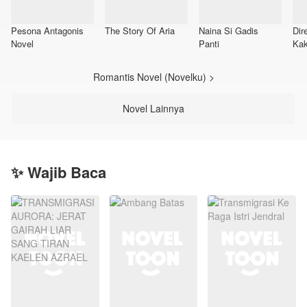
Pesona Antagonis
The Story Of Aria
Naina Si Gadis
Dir
Novel
Panti
Kak
Adi
Romantis Novel (Novelku) >
Novel Lainnya
✨ Wajib Baca