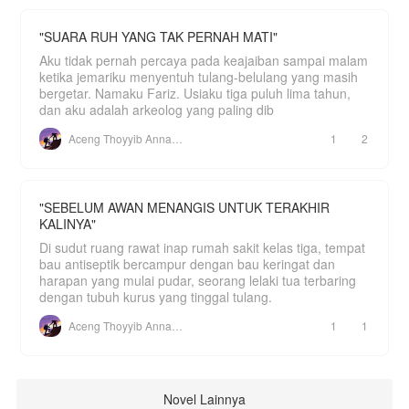
"SUARA RUH YANG TAK PERNAH MATI"
Aku tidak pernah percaya pada keajaiban sampai malam
ketika jemariku menyentuh tulang-belulang yang masih
bergetar. Namaku Fariz. Usiaku tiga puluh lima tahun,
dan aku adalah arkeolog yang paling dib
Aceng Thoyyib Annawawy
1
2
"SEBELUM AWAN MENANGIS UNTUK TERAKHIR
KALINYA"
Di sudut ruang rawat inap rumah sakit kelas tiga, tempat
bau antiseptik bercampur dengan bau keringat dan
harapan yang mulai pudar, seorang lelaki tua terbaring
dengan tubuh kurus yang tinggal tulang.
Aceng Thoyyib Annawawy
1
1
Novel Lainnya