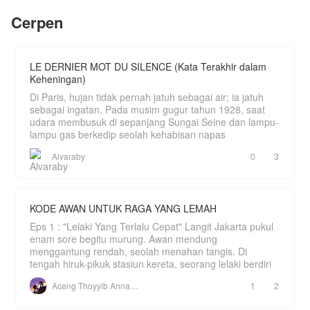
Di tengah hinaan keluarga mertua dan ancaman
Cerpen
rentenir, Adrian menjalani kehidupan ganda yaitu
menjadi kuli panggul yang direndahkan di malam
hari, namun tetap menjadi raja bisnis yang
menghancurkan musuh-musuhnya secara rahasia
di siang hari.
LE DERNIER MOT DU SILENCE (Kata Terakhir dalam
Keheningan)
Perlahan tapi pasti, Adrian menggunakan
kekuasaannya untuk membalas setiap tetes air
Di Paris, hujan tidak pernah jatuh sebagai air; ia jatuh
mata Arumi dan mengangkat derajat istrinya
sebagai ingatan. Pada musim gugur tahun 1928, saat
hingga para penindasnya berlutut memohon
udara membusuk di sepanjang Sungai Seine dan lampu-
ampun.
lampu gas berkedip seolah kehabisan napas
Bagaimana kelanjutannya???
Jangan lupa mampir baca yaaaa
Alvaraby
0
3
KODE AWAN UNTUK RAGA YANG LEMAH
Eps 1 : "Lelaki Yang Terlalu Cepat" Langit Jakarta pukul
enam sore begitu murung. Awan mendung
menggantung rendah, seolah menahan tangis. Di
tengah hiruk-pikuk stasiun kereta, seorang lelaki berdiri
Aceng Thoyyib Annawawy
1
2