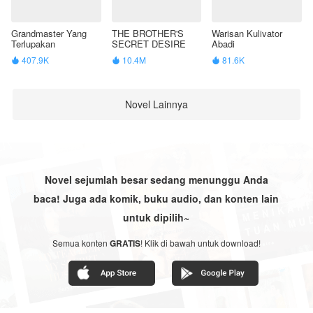
Grandmaster Yang
THE BROTHER'S
Warisan Kulivator
Terlupakan
SECRET DESIRE
Abadi
407.9K
10.4M
81.6K



Novel Lainnya
Novel sejumlah besar sedang menunggu Anda
baca! Juga ada komik, buku audio, dan konten lain
untuk dipilih~
Semua konten
GRATIS
! Klik di bawah untuk download!