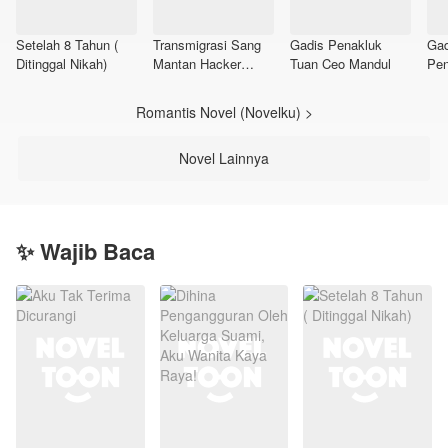
Setelah 8 Tahun (
Transmigrasi Sang
Gadis Penakluk
Gad
Ditinggal Nikah)
Mantan Hacker
Tuan Ceo Mandul
Pen
(Lisa)
MR
Romantis Novel (Novelku) >
Novel Lainnya
✨ Wajib Baca