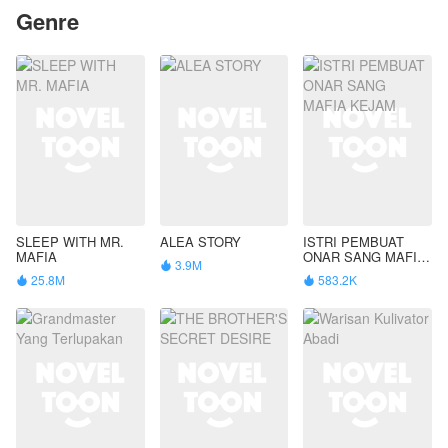
Genre
SLEEP WITH MR.
ALEA STORY
ISTRI PEMBUAT
MAFIA
ONAR SANG MAFIA
3.9M

KEJAM
25.8M
583.2K

