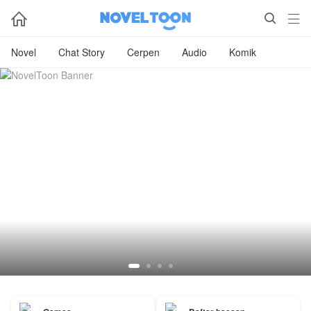



Novel
Chat Story
Cerpen
Audio
Komik