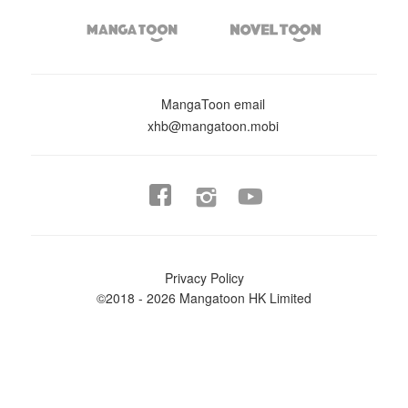


MangaToon email
xhb@mangatoon.mobi


Privacy Policy
©2018 - 2026 Mangatoon HK Limited