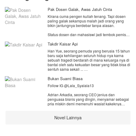
Pak Dosen Galak, Awas Jatuh Cinta
Kirana cuma pengen kuliah tenang. Tapi dosen
paling galak sekampus malah jadi orang yang
bikin jantungnya berdebar tanpa alasan.
Status dosen dan mahasiswi jadi tembok pemisah.
Masa lalu kelam Alden jadi ancaman yang siap
menghancurkan semuanya.
Takdir Kaisar Api
Han Yue, seorang pemuda yang berusia 15 tahun
Satu pertanyaan tersisa: berani nggak, Kirana,
baru saja kehilangan seluruh hidup nya karna
jatuh cinta pada orang yang paling dilarang buat
sebuah tragedi berdarah di mana keluarga nya di
dicintai?
bantai oleh satu kekuatan besar yang tidak bisa di
sentuh sama sekali ...
Semua itu hanya karena tuan muda dari kekuatan
Bukan Suami Biasa
itu tidak suka dengan dengan kota mereka yang
Follow IG @Lala_Syalala13
membuat tragedi itu terjadi, namun Han Yue
selamat dalam tragedi itu dan terjatuh ke dalam
Adrian Arkadia, seorang CEO jenius dan
jurang yang dalam ...
penguasa bisnis yang dingin, menyamar sebagai
pria miskin demi memenuhi wasiat kakeknya
Di dalam jurang itu dia bertemu dengan sosok
untuk mencari cinta sejati.
tubuh roh atau sisa kesadaran seorang kaisar
yang sangat hebat dan kuat pada masa nya,
Novel Lainnya
Ia kemudian menikahi Arumi, gadis sederhana
dengan bantuan tubuh roh itu Han Yue belajar
berhati emas yang dijadikan "pelayan" dan
berkultivasi dan berubah menjadi sosok di takuti...
pemuas ambisi oleh ibu serta adiknya yang
materialistis.