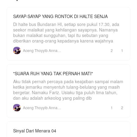
sebut saja Tuan Handoko menjadikan Arsy
sebagai putri angkatnya.
Dan putra dari Tuan Handoko, yakni Galaksi
SAYAP-SAYAP YANG RONTOK DI HALTE SENJA
Pramudya rupanya diam-diam menaruh hati
Di halte bus Bundaran HI, setiap sore pukul 17.30, ada
kepada Arsy, meskipun di awal pertemuan
mereka, Gala begitu membencinya.
seekor malaikat yang kehilangan sayapnya. Namanya
Mampukah Arsy merubah takdir hidupnya dan
bukan malaikat sungguhan, tapi itu sebutan yang
menerima Galaksi sebagai pendampingnya?
diberikan orang-orang kepadanya karena wajahnya
Aceng Thoyyib Annawawy
2
1
"SUARA RUH YANG TAK PERNAH MATI"
Aku tidak pernah percaya pada keajaiban sampai malam
ketika jemariku menyentuh tulang-belulang yang masih
bergetar. Namaku Fariz. Usiaku tiga puluh lima tahun,
dan aku adalah arkeolog yang paling dib
Aceng Thoyyib Annawawy
1
2
Sinyal Dari Menara 04