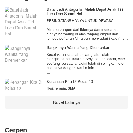
Batal Jadi Antagonis: Malah Dapat Anak Tiri
Lucu Dan Suami Hot
PERINGATAN!! HANYA UNTUK DEWASA.
Mina terbangun dari tidurnya dan mendapati
dirinya berbaring di atas ranjang empuk dan
lembut, perlahan Mina pun menyadari jika dirinya
telah menjalani transmigrasi seutuhnya pada
tubuh seorang wanita yang menjadi ibu tiri jahat.
Bangkitnya Wanita Yang Diremehkan
Kecelakaan satu tahun yang lalu, telah
Mina yang memiliki hati selembut Hello Kitty mana
mengakibatkan kaki kiri Arsy menjadi cacat, Arsy
berani melakukan kekerasan pada anak kecil,
seorang ibu satu anak ini telah di selingkuhi oleh
apalagi pada anak lucu yang menjadi anak tirinya,
suaminya dengan wanita lain.
Mina pun mengambil keputusan jika dirinya akan
menjadi ibu tiri yang baik untuk mengambil hati
"Mas, apa salahku sampai kamu tega
anak tirinya, nyatanya bukan hanya anak tirinya
mengkhianatiku?"tanyanya sampai menangis
Kenangan Kita Di Kelas 10
yang terpikat. Bahkan suami dari pemilik tubuh ini
tersedu.
malah terpikat padanya, Mina yang maniak pria
fiksi, remaja, SMA,
"aku sudah bosan dan muak hidup dengan wanita
tampan jadi bingung dengan posisinya saat ini.
cacat sepertimu, kau sudah tak mampu
melayaniku di atas ranjang, sebaiknya kita
Apa yang harus Mina lakukan? Tanpa sadar
Novel Lainnya
bercerai saja!" Jawabnya tanpa memperdulikan
suaminya telah terpikat pada Mina, padahal tujuan
perasaan Arsy yang masih berstatus istri sah nya.
Mina hanyalah mengambil hati anak tirinya bukan
suaminya itu? Ikuti kisah selanjutnya, selamat
Suatu ketika Arsy dipertemukan dengan seorang
membaca.
pria paruh baya dalam kondisi sekarat, Arsy
menyelamatkan nyawanya, siapa sangka pria
Cerpen
yang usianya sudah lebih dari setengah abad itu,