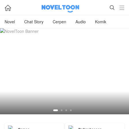



Novel
Chat Story
Cerpen
Audio
Komik