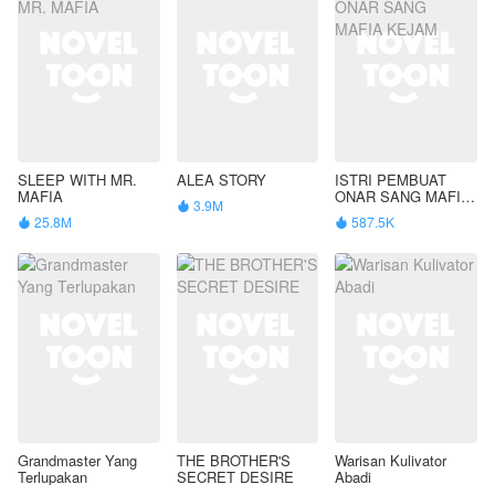
SLEEP WITH MR.
ALEA STORY
ISTRI PEMBUAT
MAFIA
ONAR SANG MAFIA
3.9M

KEJAM
25.8M
587.5K


Grandmaster Yang
THE BROTHER'S
Warisan Kulivator
Terlupakan
SECRET DESIRE
Abadi