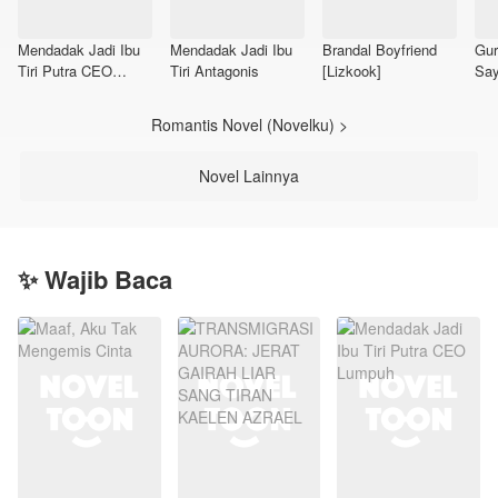
Mendadak Jadi Ibu
Mendadak Jadi Ibu
Brandal Boyfriend
Gur
Tiri Putra CEO
Tiri Antagonis
[Lizkook]
Sa
Lumpuh
Romantis Novel (Novelku) >
Novel Lainnya
✨ Wajib Baca