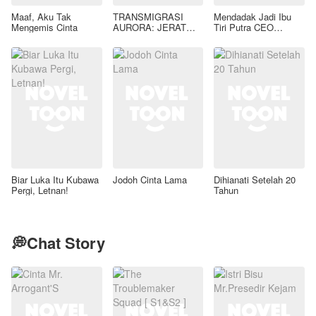
Maaf, Aku Tak
TRANSMIGRASI
Mendadak Jadi Ibu
Mengemis Cinta
AURORA: JERAT
Tiri Putra CEO
GAIRAH LIAR SANG
Lumpuh
TIRAN KAELEN
AZRAEL
Biar Luka Itu Kubawa
Jodoh Cinta Lama
Dihianati Setelah 20
Pergi, Letnan!
Tahun
💭Chat Story