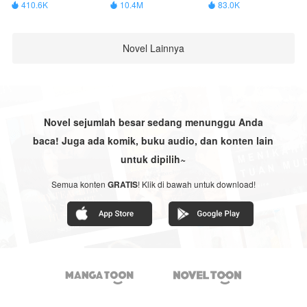
410.6K
10.4M
83.0K



Novel Lainnya
Novel sejumlah besar sedang menunggu Anda
baca! Juga ada komik, buku audio, dan konten lain
untuk dipilih~
Semua konten
GRATIS
! Klik di bawah untuk download!

