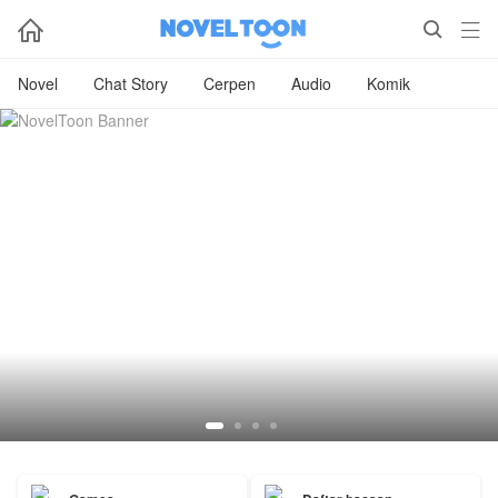



Novel
Chat Story
Cerpen
Audio
Komik