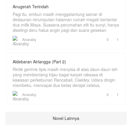
Anugerah Terindah
Pagi itu, embun masih menggelantung samar di
dedaunan rerumputan halaman rumah megah berlantai
dua milik Maya. Suasana perumahan elit itu sunyi, hanya
diselingi deru halus angin pagi dan suara gesekan
Alvaraby
0
1
Aldebaran Airlangga (Part 2)
Rintik gerimis tipis masih menyisa di atas daun-daun teh
yang membentang hijau bagai karpet raksasa di
kawasan perkebunan Rancabali, Ciwidey. Udara dingin
membeku, mencapai dua belas derajat celsius,
Alvaraby
0
1
Novel Lainnya