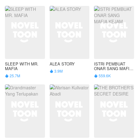
SLEEP WITH MR.
ALEA STORY
ISTRI PEMBUAT
MAFIA
ONAR SANG MAFIA
3.9M

KEJAM
25.7M
559.6K

