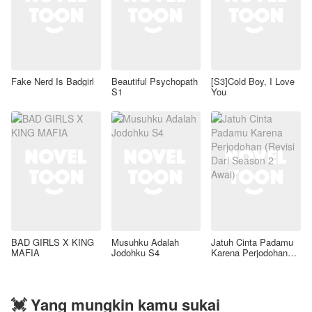
Fake Nerd Is Badgirl
Beautiful Psychopath
[S3]Cold Boy, I Love
S1
You
BAD GIRLS X KING
Musuhku Adalah
Jatuh Cinta Padamu
MAFIA
Jodohku S4
Karena Perjodohan
(Revisi Dari Season 2
Awal)
💓 Yang mungkin kamu sukai