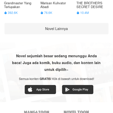
Grandmaster Yang
Warisan Kulivator
THE BROTHER'S
Terlupakan
Abadi
SECRET DESIRE
392.6K
76.6K
10.4M



Novel Lainnya
Novel sejumlah besar sedang menunggu Anda
baca! Juga ada komik, buku audio, dan konten lain
untuk dipilih~
Semua konten
GRATIS
! Klik di bawah untuk download!