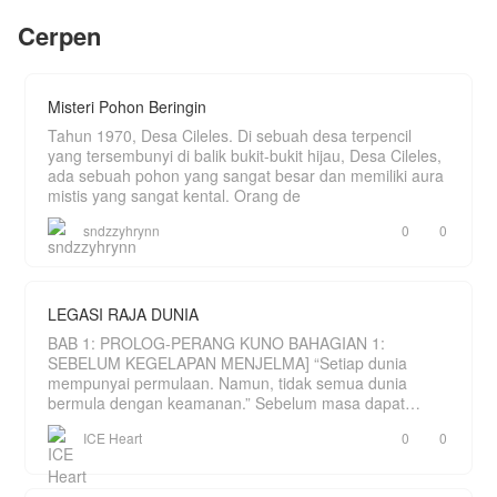
selalu menjadi sasaran bahan bulian dan juga
Cerpen
ejekan oleh pemuda lain nya.
Hingga suatu saat Qin Long tampa sengaja
menemukan Kitab usang yang merubah hidup nya
dan membuatnya menjadi yang terkuat.
Misteri Pohon Beringin
Tahun 1970, Desa Cileles. Di sebuah desa terpencil
yang tersembunyi di balik bukit-bukit hijau, Desa Cileles,
ada sebuah pohon yang sangat besar dan memiliki aura
mistis yang sangat kental. Orang de
sndzzyhrynn
0
0
LEGASI RAJA DUNIA
BAB 1: PROLOG-PERANG KUNO BAHAGIAN 1:
SEBELUM KEGELAPAN MENJELMA] “Setiap dunia
mempunyai permulaan. Namun, tidak semua dunia
bermula dengan keamanan.” Sebelum masa dapat
dihitung, hanya wujud sebu
ICE Heart
0
0