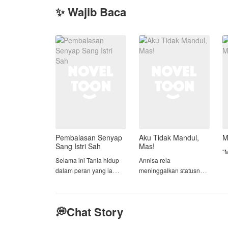
✨ Wajib Baca
Pembalasan Senyap
Aku Tidak Mandul,
M
Sang Istri Sah
Mas!
“M
Selama ini Tania hidup
Annisa rela
dalam peran yang ia
meninggalkan statusnya
R
ciptakan sendiri: istri
sebagai putri tunggal
m
yang sempurna,
keluarga terpandang
ge
pendamping yang setia,
demi menikahi Haikal,
t
💭Chat Story
dan wanita yang selalu
pria yang ia cintai.
ada di belakang
Bahkan, ia menolak
H