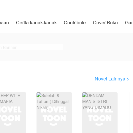
caan
Cerita kanak-kanak
Contribute
Cover Buku
Ga
Novel Lainnya >