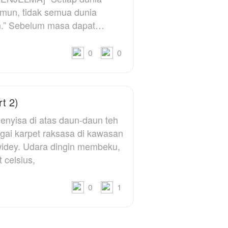
namun bertahun-tahun
mun, tidak semua dunia
lamanya, menurut
apat
keluarnya ,Faas tetaplah
u
laki-laki pendiam yang
tidak bisa berbuat apa-
0
0
apa,selain
a
menghabiskan uang
keluarganya, padahal di
balik pendiam nya Faas ,
t 2)
ada rahasia tersembunyi
yang tidak ada satu
menyisa di atas daun-daun teh
keluarga nya yang tahu .
ai karpet raksasa di kawasan
widey. Udara dingin membeku,
 celsius,
_
m
_
ri
_
0
1
Bismillahirrahmanirrahim....
Assalamualaikum...
bertemu lagi dengan
author yang suka-suka...