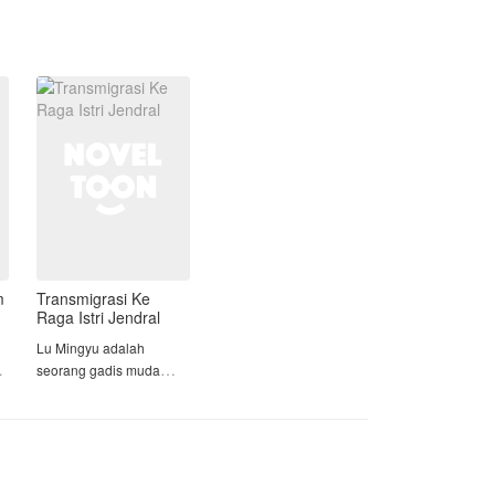
Abizar, Kinara juga harus bersaing
dengan banyak wanita yang datang
silih berganti mendekati suaminya.
Mampukah Kinara bertahan ataukah
dia menyerah? Ikutin terus yuk
ceritanya.
m
Transmigrasi Ke
Raga Istri Jendral
Lu Mingyu adalah
seorang gadis muda
yang bergabung di
,
kelompok dunia bawah,
tugasnya sebagai mata
mata di kelompoknya,
Mingyu sudah terbiasa