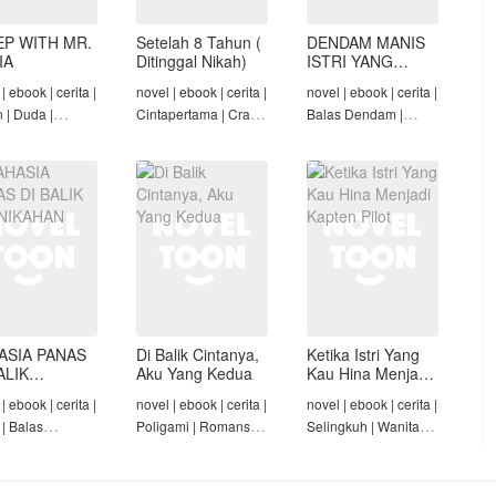
EP WITH MR.
Setelah 8 Tahun (
DENDAM MANIS
IA
Ditinggal Nikah)
ISTRI YANG
DIMADU
| ebook | cerita |
novel | ebook | cerita |
novel | ebook | cerita |
n | Duda |
Cintapertama | Crazy
Balas Dendam |
-Angst Mafia |
Rich/Konglomerat |
Penyesalan Suami |
t
Cinta Seiring Waktu |
CEO | Tamat
Tamat
ASIA PANAS
Di Balik Cintanya,
Ketika Istri Yang
ALIK
Aku Yang Kedua
Kau Hina Menjadi
NIKAHAN
Kapten Pilot
| ebook | cerita |
novel | ebook | cerita |
novel | ebook | cerita |
 | Balas
Poligami | Romansa |
Selingkuh | Wanita
am | Diam-Diam
Tamat
Karir | Penyesalan
Suami | Tamat