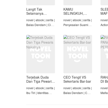
Langit Tak
KAMU
SLE
Selamanya
SELINGKUH,
MAF
Mendung,
KAMU
novel | ebook | cerita |
novel | ebook | cerita |
novel 
Seraphina
BANGKRUT
Balas Dendam | Cinta
Penyesalan Suami |
Actio
Seiring Waktu |
Identitas Tersembunyi
Roman
Penyesalan Suami
| Balas Dendam |
Tama
Tamat
Terjebak Duda
CEO Tengil VS
RAH
Dan Tiga Pewaris
Sekertaris Bar-bar
DI B
Nakalnya
PER
novel | ebook | cerita |
novel | ebook | cerita |
novel 
Ibu Tiri | Identitas
Balas Dendam | CEO
Mafia
Tersembunyi | Mafia |
| Mafia | Tamat
Dend
Tamat
Cinta