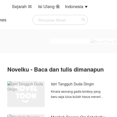
Sejarah
Isi Ulang
Indonesia



mes
Novelku - Baca dan tulis dimanapun
Istri Tangguh Duda Dingin
Kinara seorang gadis tomboy yang
baru saja lulus kuliah harus menerima
kenyataan jika dirinya di jodohkan
dengan seorang Duda yang
seharusnya menikah dengan