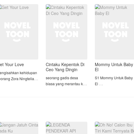
gadis yang cantik. Kulit
Kayvan Dipta Madhava,
erai tak pernah ada
hitam gelap, wajah
CEO kaku sekaligus om
alam hidupnya.
berjerawat tidak
dari sahaba
aginya, Rania adalah
iliknya
et Your Love
Cintaku Kepentok Di
Mommy Untuk Baby
Ceo Yang Dingin
El
engisahkan kehidupan
seorang gadis desa
S1 Mommy Untuk Baby
eorang Zora Ningtelia
biasa yang merantau ke
El
nak bungsu keluarga
kota & ketemu seorang
S2 Gadis Nakal dan
ngtelia atau akrab di
ceo yang super
Dosen Galak
ebut dengan panggilan
dingin,dan akhirnya
ra, sial nya hari
gadis desa tersebut bisa
ertama masuk kampus
menaklukkan seorang
==================
a harus jatuh cinta
ceo yang super dingin
Nayla, gadis yang tiba-
engan seorang pria es.
tapi perhatian dengan
tiba di panggil Mommy
gadis itu, y
oleh seorang bayi ketik