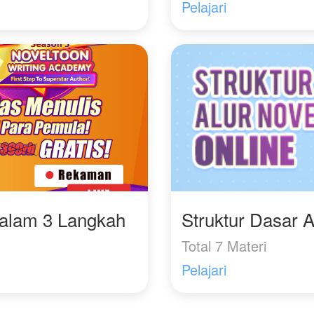
aura panas seperti api
Pelajari
yang membara.
Tak lama setelah aura
panas itu menghilang,
terlihat sebuah tanda
lahir berbentuk api
berwarna biru di bahu
kanan bayi kecil itu.
Takdir apakah yang
menunggu Ling Yan
dimasa depan.
Ikuti kisahnya di
Dalam 3 Langkah
Struktur Dasar A
Legenda Pendekar Api
Abadi
Total 7 Materi
Pelajari