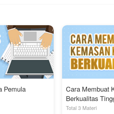
dan kemampuan nya
yang belum sembuh,
dibutuhkan pada
mampukah Arumi
peperangan antara
membuka kembali
kelompok pendekar
hatinya dan
aliran hitam dan putih,
membuktikan bahwa
Shen Long menghilang
kasih sayang tulus
tanpa kabar apapun dan
mampu mengalahkan
membuat kelompok
prasangka?
aliran putih kalah pada
masa itu.
Hari ini di bagian selatan
kekaisaran Wei di
sebuah kota bernama
kota Teratai, lahir
seorang anak laki-laki
dari Klan Ling bernama
ra Pemula
Cara Membuat 
Ling Yan.
Berkualitas Ting
Pada saat kelahirannya,
tubuh dari bayi kecil itu
Total 3 Materi
mengeluarkan semacam