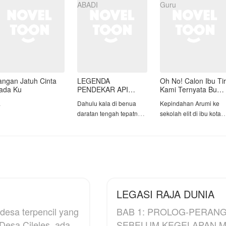
dirinya tengah berada d
mall bersama
angan Jatuh Cinta
LEGENDA
Oh No! Calon Ibu Tir
ada Ku
PENDEKAR API
Kami Ternyata Bu
ABADI
Guru
.
Dahulu kala di benua
Kepindahan Arumi ke
daratan tengah tepatnya
sekolah elit di ibu kota
di sebuah kekaisaran
membawanya menjadi
bernama kekaisaran Wei,
wali kelas Azzam dan
muncul seorang
Azzura, si kembar anak
pendekar hebat aliran
konglomerat yang
putih bernama Shen
dikenal paling
Long yang berhasil
bermasalah. Dengan
membuat gempar dunia
ketulusan dan
LEGASI RAJA DUNIA
persilatan.
kesabarannya, Arumi
berhasil mengubah
desa terpencil yang
BAB 1: PROLOG-PERANG KUNO BA
Dengan kekuatan serta
mereka menjadi pribadi
, Desa Cileles, ada
SEBELUM KEGELAPAN MEN
kemampuan
yang lebih baik.