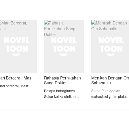
ari Bercerai, Mas!
Rahasia Pernikahan
Menikah Dengan O
Sang Dokter
Sahabatku
ari bercerai, Mas!”
Betapa bahagianya
Aluna Putri adalah
Sekar ketika dinikahi
mahasiswi yatim piatu
ania menatap lurus ke
oleh dokter yang
yang menghabiskan
ata suaminya tanpa
bernama Ilham Caniago.
waktunya bekerja keras
ntar, meski hatinya
Sekar yang bekerja
hingga suatu hari ia
erasa hancur perlahan.
sebagai perawat
nyaris tumbang karena
menyadari jika ia bukan
kelelahan di depan
arsa membeku. Kata