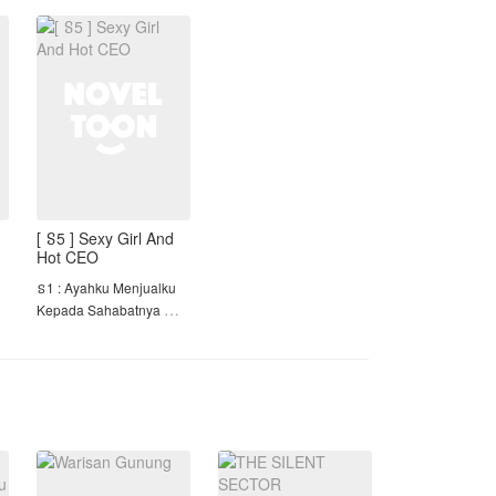
mendapat luka tembak
ataupun benda tajam di
tubuhnya, bagi
[ ៜ5 ] Sexy Girl And
Hot CEO
ៜ1 : Ayahku Menjualku
Kepada Sahabatnya
ៜ2 : BOSS POSESIF
ៜ3 : KESAYANGAN HOT
DOSEN
ៜ4 : Cinta Tuan Iblis!
=============
🍓Welcome To Season 5
🍓
a