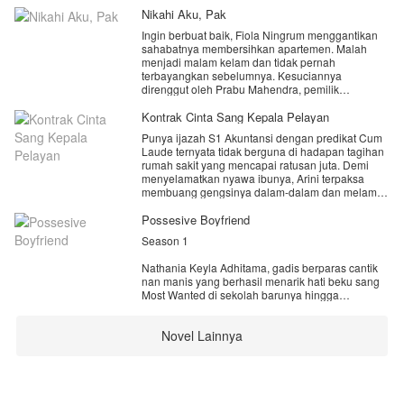
Nikahi Aku, Pak
Ingin berbuat baik, Fiola Ningrum menggantikan
sahabatnya membersihkan apartemen. Malah
menjadi malam kelam dan tidak pernah
terbayangkan sebelumnya. Kesuciannya
direnggut oleh Prabu Mahendra, pemilik
apartemen. Masalah semakin rumit ketika ia
dijemput paksa orang tua untuk dijodohkan,
Kontrak Cinta Sang Kepala Pelayan
nyatanya Fiola sedang hamil.
Punya ijazah S1 Akuntansi dengan predikat Cum
Laude ternyata tidak berguna di hadapan tagihan
“Uang yang akan kamu terima adalah bentuk
rumah sakit yang mencapai ratusan juta. Demi
tanggung jawab, jangan berharap yang lain.” ==
menyelamatkan nyawa ibunya, Arini terpaksa
Prabu Mahendra.
membuang gengsinya dalam-dalam dan melamar
menjadi kepala pelayan di penthouse mewah
milik Adrian—seorang CEO muda kaya raya yang
Possesive Boyfriend
terkenal sedingin es kutub utara.Kerja keras Arini
Season 1
yang super rapi dan cerdas perlahan menarik
perhatian sang Kakek pemilik takhta
Nathania Keyla Adhitama, gadis berparas cantik
konglomerasi. Salah paham pun terjadi. Demi
nan manis yang berhasil menarik hati beku sang
mempertahankan posisinya sebagai pewaris
Most Wanted di sekolah barunya hingga
tunggal, Adrian terpaksa berbohong dan
membuatnya tidak bisa lepas dari jeratan pemuda
mengenalkan pelayannya itu sebagai calon
tampan tersebut.
istri.Sebuah kontrak pernikahan satu tahun
Novel Lainnya
akhirnya disodorkan di atas meja marmer.Gaji
Gevano Ananda Zibrano, Most Wanted di SMA
ratusan juta, seluruh utang lunas, dengan satu
Merdeka. Memiliki wajah rupawan yang membuat
syarat mutlak: Dilarang saling jatuh
para kaum hawa terpikat. Dia dikenal dengan sifat
cinta.Mampukah Arini bertahan menghadapi sikap
arogan dan kejamnya, membuatnya ditakuti oleh
dingin sang konglomerat di bawah satu atap yang
semua Murid. Namun, apa jadinya jika ia