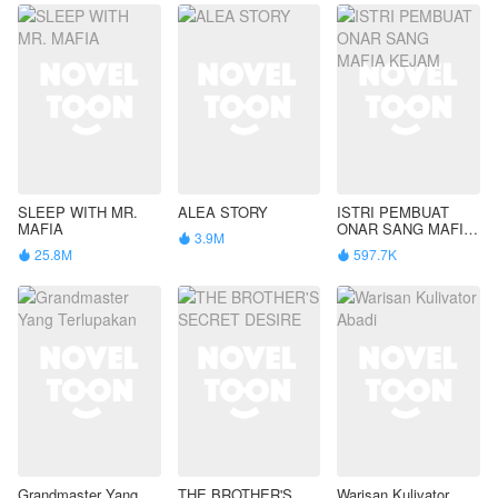
SLEEP WITH MR.
ALEA STORY
ISTRI PEMBUAT
MAFIA
ONAR SANG MAFIA
3.9M

KEJAM
25.8M
597.7K


Grandmaster Yang
THE BROTHER'S
Warisan Kulivator