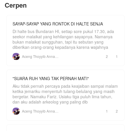
sama? Ataukah pernikahan pura-pura ini justru
Cerpen
menyukai siswi baru yang berani menantangnya?
akan mencairkan hati sang es kutub utara yang
selama ini membeku?
***
"Jadi pacar gua, atau gua dorong lo dari sini!"
SAYAP-SAYAP YANG RONTOK DI HALTE SENJA
Gevano Ananda Zibrano.
Di halte bus Bundaran HI, setiap sore pukul 17.30, ada
"Jangan!! Oke, oke gua mau jadi pacar lo!"
seekor malaikat yang kehilangan sayapnya. Namanya
Nathania Keyla Adhitama.
bukan malaikat sungguhan, tapi itu sebutan yang
diberikan orang-orang kepadanya karena wajahnya
Season 2
Aceng Thoyyib Annawawy
2
1
Gevano semakin over protective terhadap istrinya.
Apalagi ketika Thania sedang mengandung buah
hati mereka. Pria muda itu tidak membiarkan
Thania bebas.
"SUARA RUH YANG TAK PERNAH MATI"
Apa yang dilakukan wanita itu harus atas izin
Aku tidak pernah percaya pada keajaiban sampai malam
darinya. Tidak ada penolakan atau pun bantahan!
ketika jemariku menyentuh tulang-belulang yang masih
bergetar. Namaku Fariz. Usiaku tiga puluh lima tahun,
***
dan aku adalah arkeolog yang paling dib
"Gevan, pengen seblak."
Aceng Thoyyib Annawawy
1
2
"Nggak! Nggak ada seblak-seblak segala!"