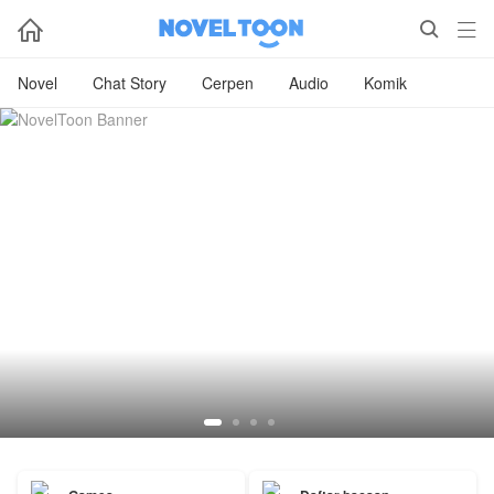



Novel
Chat Story
Cerpen
Audio
Komik