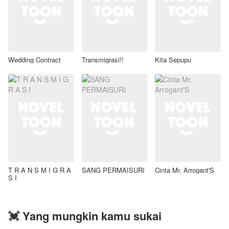
Wedding Contract
Transmigrasi!!
Kita Sepupu
T R A N S M I G R A
SANG PERMAISURI
Cinta Mr. Arrogant'S
S I
💓 Yang mungkin kamu sukai