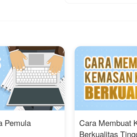
eluruh utang lunas,
itu, sang hantu telah
engan satu syarat
menganggapnya
tlak: Dilarang saling
sebagai miliknya.
atuh cinta.Mampukah
ini bertahan
enghadapi sikap dingin
ang konglomerat di
awah satu atap yang
ama? Ataukah
ernikahan pura-pura ini
ustru akan mencairkan
ti sang es kutub utara
ang selama ini
embeku?
ra Pemula
Cara Membuat 
Berkualitas Ting