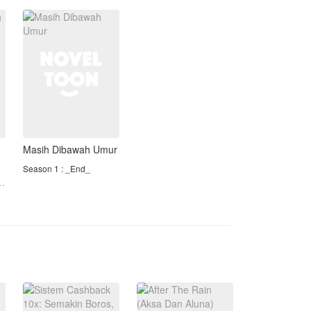
mendapat luka tembak
ataupun benda tajam di
tubuhnya, bagi
Masih Dibawah Umur
Season 1 : _End_
Kisah kenakalan anak
..
remaja yang melakukan
suatu kesalahan hingga
menghancurkan masa
depan. Khansa Nurul
Fauziah gadis cantik
berparas seperti bidadari
dengan sejuta pesona.
Khansa