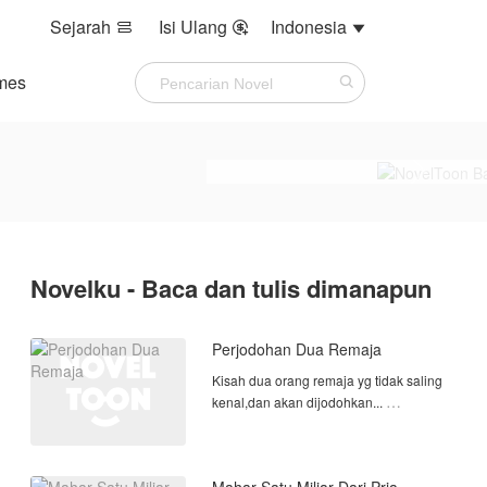
Sejarah
Isi Ulang
Indonesia



mes
Novelku - Baca dan tulis dimanapun
Perjodohan Dua Remaja
Kisah dua orang remaja yg tidak saling
kenal,dan akan dijodohkan...
Hahh..A.apa?Menikah?!..
.
.