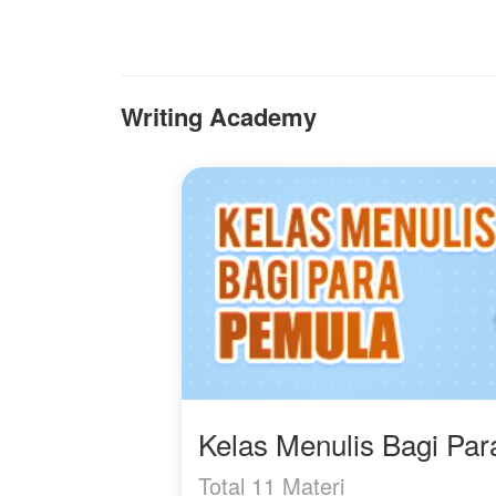
selanjutnya.?
s
dan akankah Long Yue
d
berhasil membuktikan
mu
kepada klan nya.?
j
Ar
Writing Academy
m
s
b
s
p
j
ha
y
m
Kelas Menulis Bagi Pa
Total 11 Materi