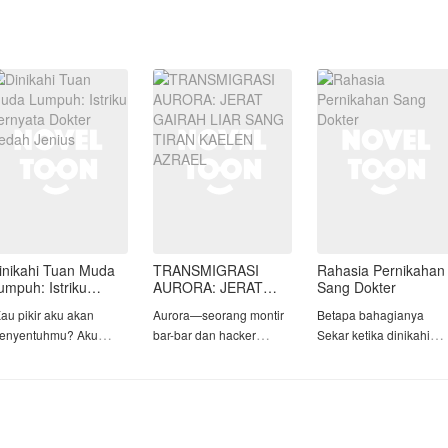
inikahi Tuan Muda
TRANSMIGRASI
Rahasia Pernikahan
umpuh: Istriku
AURORA: JERAT
Sang Dokter
ernyata Dokter
GAIRAH LIAR SANG
Kau pikir aku akan
Aurora—seorang montir
Betapa bahagianya
edah Jenius
TIRAN KAELEN
enyentuhmu? Aku
bar-bar dan hacker
Sekar ketika dinikahi
AZRAEL
umpuh."
genius dunia bawah—
oleh dokter yang
tewas mengenaskan lalu
bernama Ilham Caniago
Ucapan dingin Elzian
bertransmigrasi ke raga
Sekar yang bekerja
rystan di malam
Aletheia Elixir. Aletheia
sebagai perawat
ertama mereka
adalah istri figuran yang
menyadari jika ia bukan