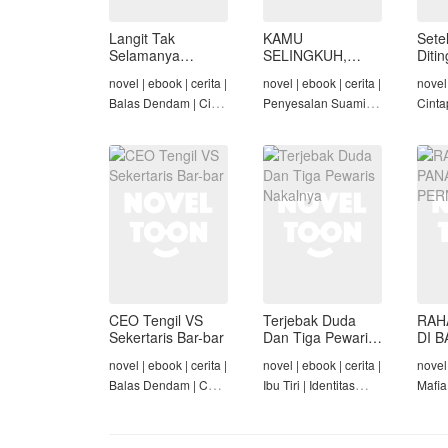
Langit Tak
KAMU
Sete
Selamanya
SELINGKUH,
Diti
Mendung,
KAMU
novel | ebook | cerita |
novel | ebook | cerita |
novel 
Seraphina
BANGKRUT
Balas Dendam | Cinta
Penyesalan Suami |
Cinta
Seiring Waktu |
Identitas Tersembunyi
Rich/
Penyesalan Suami
| Balas Dendam |
Cinta
Tamat
Tama
CEO Tengil VS
Terjebak Duda
RAH
Sekertaris Bar-bar
Dan Tiga Pewaris
DI B
Nakalnya
PER
novel | ebook | cerita |
novel | ebook | cerita |
novel 
Balas Dendam | CEO
Ibu Tiri | Identitas
Mafia
| Mafia | Tamat
Tersembunyi | Mafia |
Dend
Tamat
Cinta