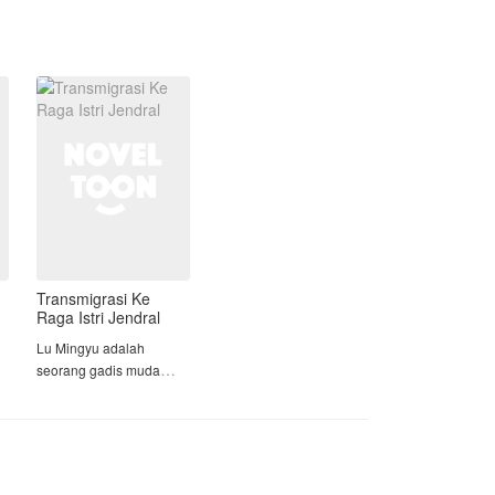
keterasingan, penghinaan, dan
Siapa sangka, pesona Lara Margaret
diasingkan oleh seluruh anggota klan
Buchanan sebagai wanita dewasa,
bahkan keluarganya sendiri karena
membuat pria muda itu tidak ingin
dianggap beban yang tidak berguna.
melepaskan Lara.
Saat kepala klan mengusulkannya
untuk dibuang di pertemuan tahunan,
Long Yue dengan berani
mengumumkan kepergiannya secara
sukarela dan bersumpah akan kembali
sebagai sosok terhebat yang pernah
ada.
apa yang akan terjadi selanjutnya.?
Transmigrasi Ke
dan akankah Long Yue berhasil
Raga Istri Jendral
membuktikan kepada klan nya.?
Lu Mingyu adalah
seorang gadis muda
yang bergabung di
.
kelompok dunia bawah,
tugasnya sebagai mata
mata di kelompoknya,
Mingyu sudah terbiasa