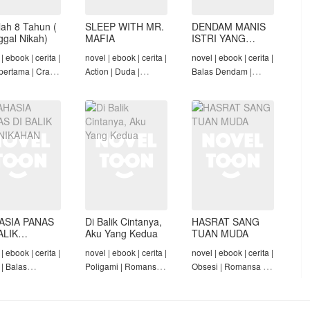
lah 8 Tahun (
SLEEP WITH MR.
DENDAM MANIS
nggal Nikah)
MAFIA
ISTRI YANG
DIMADU
| ebook | cerita |
novel | ebook | cerita |
novel | ebook | cerita |
pertama | Crazy
Action | Duda |
Balas Dendam |
Konglomerat |
Roman-Angst Mafia |
Penyesalan Suami |
 Seiring Waktu |
Tamat
CEO | Tamat
t
ASIA PANAS
Di Balik Cintanya,
HASRAT SANG
ALIK
Aku Yang Kedua
TUAN MUDA
NIKAHAN
| ebook | cerita |
novel | ebook | cerita |
novel | ebook | cerita |
 | Balas
Poligami | Romansa |
Obsesi | Romansa |
am | Diam-Diam
Tamat
Pembantu | Tamat