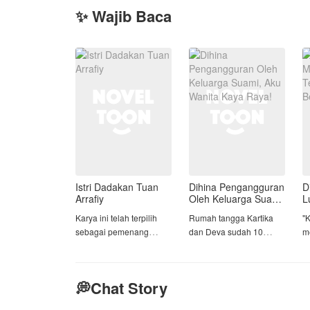
✨ Wajib Baca
Istri Dadakan Tuan
Dihina Pengangguran
D
Arrafiy
Oleh Keluarga Suami,
L
Aku Wanita Kaya
T
Karya ini telah terpilih
Rumah tangga Kartika
​"
Raya!
B
sebagai pemenang
dan Deva sudah 10
m
YAAW 2026 periode 1
tahun dan berjalan baik,
l
kategori 2 juara 3🥳 🎉 🎉
walau sering
mendapatkan banyak
​
💭Chat Story
Arsy Raihana Syahira
rongrongan dari keluarga
D
percaya hidupnya akan
Deva, entah itu orang
p