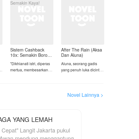
Sistem Cashback
After The Rain (Aksa
10x: Semakin Boros,
Dan Aluna)
Semakin Kaya!
"Dikhianati istri, diperas
Aluna, seorang gadis
mertua, membesarkan
yang penuh luka dicintai
anak yang bukan darah
oleh seorang laki-laki
dagingnya.
bernama aksa. Namun
suatu hal terjadi,
Novel Lainnya >
Raka Pratama hidup bak
membuat mereka berdua
budak — sampai ia
terpisah untuk beberapa
terlahir kembali dengan
waktu. Setelah bertahun-
Sistem Cashback 10x.
tahun mereka terpisah
AGA YANG LEMAH
Sekarang, setiap rupiah
takdir mempertemukan
yang ia habiskan kembali
mereka kembali.
Jakarta pukul
sepuluh kali lipat.
. Awan mendung menggantung
alasan apa dibalik