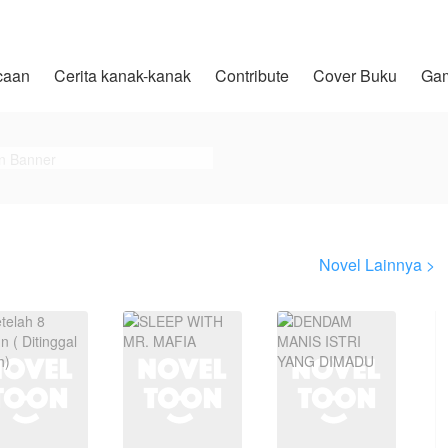
caan
Cerita kanak-kanak
Contribute
Cover Buku
Ga
Novel Lainnya >