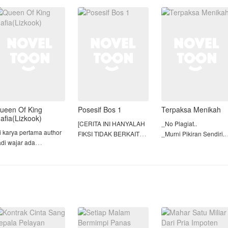
angsung dibalas
diabaikan dan
gadis yang cantik. Kulit
enyum miring oleh
ditakdirkan mati di
hitam gelap, wajah
trinya.
tangan
berjerawat tidak
Otot betis kencang, tidak
a atrofi, dan pupilmu
ueen Of King
Posesif Bos 1
Terpaksa Menikah
afia(Lizkook)
[CERITA INI HANYALAH
_No Plagiat..
ni karya pertama author
FIKSI TIDAK BERKAITAN
_Murni Pikiran Sendiri..
adi wajar ada
DENGAN KEHIDUPAN
_Area Lizkook..
esalahan 😅
NYATA!!]
_Ngak Suka.?, Skip Aja
arning ⚠
Kisah seorang gadis
Happy Reading..
engandung unsur
biasa bernama Alletha
ewasa jadi kalau ada yg
Rosyana yang secara
agak suka skip aja dan
tidak sengaja terikat
imihon bocil jangan
dengan bos dari sebuah
ca!!! tapi kalo masih
perusahaan ternama.