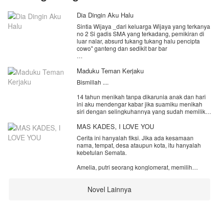
Dia Dingin Aku Halu
Sintia Wijaya _dari keluarga Wijaya yang terkanya
no 2 Si gadis SMA yang terkadang, pemikiran di
luar nalar, absurd tukang tukang halu pencipta
cowo" ganteng dan sedikit bar bar
Arkana Mahendra— pria terkaya nomor satu, CEO
muda,
Maduku Teman Kerjaku
duda, hatinya membeku sejak dikhianati mantan
Bismillah ....
istri. Selama bertahun-tahun, tak ada satu pun
wanita yang bisa menyentuhnya. Semua orang
14 tahun menikah tanpa dikarunia anak dan hari
segan dan takut padanya.
ini aku mendengar kabar jika suamiku menikah
siri dengan selingkuhannya yang sudah memiliki
anak darinya
MAS KADES, I LOVE YOU
Seluruh tubuhku mendadak bergetar nyaris
Cerita ini hanyalah fiksi. Jika ada kesamaan
limbung ke tanah. Entah apa yang harus aku
nama, tempat, desa ataupun kota, itu hanyalah
lakukan setelah ini.
kebetulan Semata.
Namun yang membuat dadaku lebih sakit lagi
Amelia, putri seorang konglomerat, memilih
ternyata wanita yang dinikahi suamiku merupakan
mengikuti kata hatinya dengan menekuni
rekan kerjaku, perempuan yang dulunya selalu
pertanian, hal yang sangat ditentang sang ayah.
usil dengan kondisiku yang sudah puluhan tahun
Novel Lainnya
tidak bisa memberikan anak.
Penolakan Amelia terhadap perjodohan yang
Di saat semua orang menuntutku menerima
diatur ayahnya memicu kemarahan sang ayah
keadaan, aku memilih bertahan. Bukan untuk
hingga menantangnya untuk hidup mandiri tanpa
mengalah… tapi untuk membuktikan bahwa aku
embel-embel kekayaan keluarga.