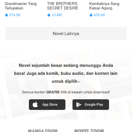
Grandmaster Yang
THE BROTHER'S
Kembalinya Sang
Terlupakan
SECRET DESIRE
Kaisar Agung
374.5K
10.4M
435.6K



Novel Lainnya
Novel sejumlah besar sedang menunggu Anda
baca! Juga ada komik, buku audio, dan konten lain
untuk dipilih~
Semua konten
GRATIS
! Klik di bawah untuk download!