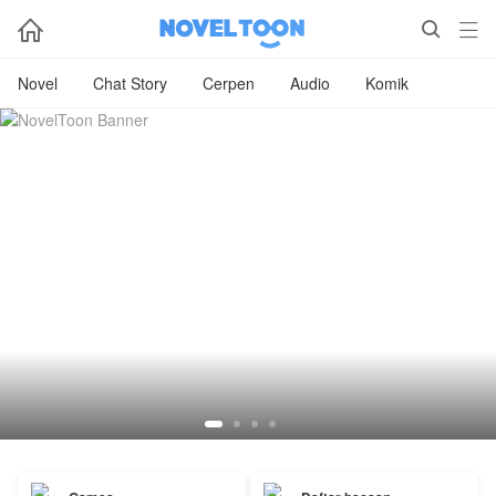



Novel
Chat Story
Cerpen
Audio
Komik