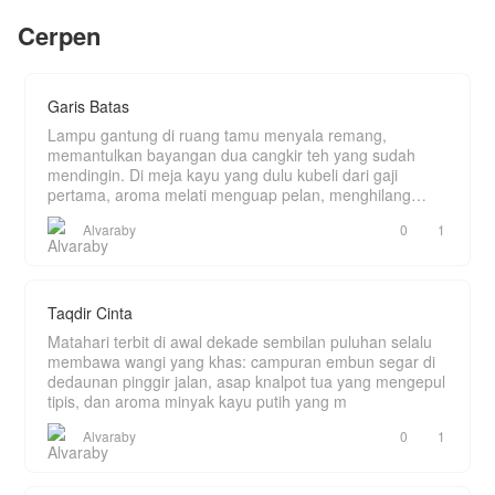
tidak selemah yang mereka kira.
Namun tanpa kusadari, perlahan ada hal lain
Cerpen
Amelia menerima tantangan itu dan memilih
yang mulai mengusik pikiranku. Mimpi-mimpi
meninggalkan gemerlap dunia mewahnya.
aneh, perasaan kehilangan yang tak bisa
Terlunta-lunta tanpa arah, Amelia akhirnya
dijelaskan, hingga sebuah pertemuan tak terduga
mencari perlindungan pada mantan pengasuhnya
dengan seorang anak kecil yang memanggilku
di sebuah desa.
Garis Batas
“Mama”.
Seolah… ada bagian dari hidupku yang selama
Di tengah kesederhanaan desa, Amelia
Lampu gantung di ruang tamu menyala remang,
ini disembunyikan.
menemukan cinta pada seorang pemuda yang
memantulkan bayangan dua cangkir teh yang sudah
Dan semakin aku bertahan di rumah itu, semakin
menjadi kepala desa. Namun, kebahagiaannya
banyak rahasia.
mendingin. Di meja kayu yang dulu kubeli dari gaji
terancam karena keluarga sang kepala desa yang
pertama, aroma melati menguap pelan, menghilang
menganggapnya rendah karena mengira dirinya
ditelan k
hanya anak seorang pembantu.
Alvaraby
0
1
Bagaimanakah Amelia menyikapi semua itu?
Ataukah dia akhirnya melepas impian untuk
bersama sang kekasih?
Taqdir Cinta
Matahari terbit di awal dekade sembilan puluhan selalu
membawa wangi yang khas: campuran embun segar di
dedaunan pinggir jalan, asap knalpot tua yang mengepul
tipis, dan aroma minyak kayu putih yang m
Alvaraby
0
1