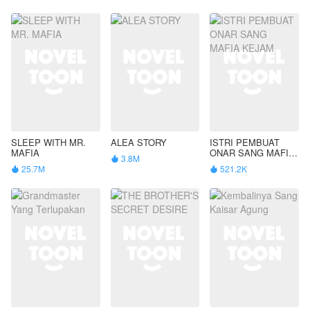
SLEEP WITH MR.
ALEA STORY
ISTRI PEMBUAT
MAFIA
ONAR SANG MAFIA
3.8M

KEJAM
25.7M
521.2K

