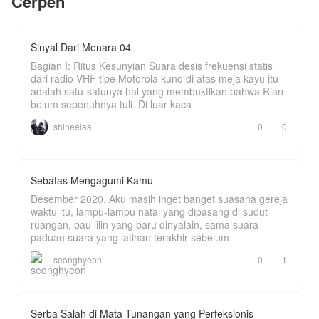
Cerpen
"Itu cuman suara burung hantu atuh, Neng..."
sahut Ogi berusaha tenang.
Sinyal Dari Menara 04
"Kompor gasnya mana, Kang?"
Bagian I: Ritus Kesunyian Suara desis frekuensi statis
"Di sini masaknya masih pakai kayu atuh, Neng..."
dari radio VHF tipe Motorola kuno di atas meja kayu itu
adalah satu-satunya hal yang membuktikan bahwa Rian
"Ini kenapa sinyalnya nggak ada, Kang? Aku
belum sepenuhnya tuli. Di luar kaca
butuh wifi!"
shineelaa
0
0
"Di sini wifi belum ada atuh, Neng. Kalau mau
sinyal pun harus naik ke tebing dulu."
Banyak pengalaman baru yang harus dilalui Arisa.
Bagaimana kisah romantis dan kekocakkan
Sebatas Mengagumi Kamu
mereka tinggal di desa?
Desember 2020. Aku masih inget banget suasana gereja
waktu itu, lampu-lampu natal yang dipasang di sudut
ruangan, bau lilin yang baru dinyalain, sama suara
paduan suara yang latihan terakhir sebelum
seonghyeon
0
1
Serba Salah di Mata Tunangan yang Perfeksionis