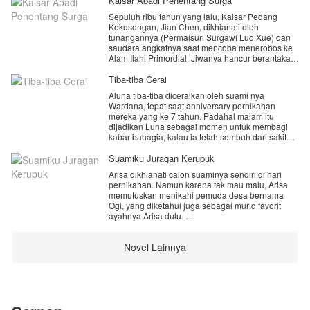
Kaisar Abadi Penentang Surga
Sepuluh ribu tahun yang lalu, Kaisar Pedang
Kekosongan, Jian Chen, dikhianati oleh
tunangannya (Permaisuri Surgawi Luo Xue) dan
saudara angkatnya saat mencoba menerobos ke
Alam Ilahi Primordial. Jiwanya hancur berantakan.
Namun, setetes Darah Primordial misterius yang
ia temukan di Reruntuhan Kekacauan
Tiba-tiba Cerai
menyelamatkan satu fragmen jiwanya.
Aluna tiba-tiba diceraikan oleh suami nya
Wardana, tepat saat anniversary pernikahan
Sepuluh ribu tahun kemudian, Jian Chen
mereka yang ke 7 tahun. Padahal malam itu
terbangun di tubuh seorang pemuda bernama
dijadikan Luna sebagai momen untuk membagi
sama di Benua Bintang Jatuh (Dunia Fana
kabar bahagia, kalau ia telah sembuh dari sakit
terendah). Pemuda ini dikenal sebagai "Sampah
kanker yang menyerangnya selama 4 tahun
Bawaan" yang meridiannya hancur. Dengan
terakhir.
Suamiku Juragan Kerupuk
ingatan masa lalunya, pengetahuan alkimia
Wardana mengatakan ingin menikahi Anita Yang
tingkat dewa, dan teknik kultivasi terlarang Seni
Arisa dikhianati calon suaminya sendiri di hari
sedang hamil anak kakak nya, Tapi fakta baru
Melahap Surga Primordial, Jian Chen memulai
pernikahan. Namun karena tak mau malu, Arisa
terungkap, keluarga Wardana menginginkan
kembali langkahnya dari bawah. Ia bersumpah
memutuskan menikahi pemuda desa bernama
kematiannya, dapatkah Luna mengungkap tabir
untuk membelah langit, menghancurkan para
Ogi, yang diketahui juga sebagai murid favorit
misteri yang keluarga Wardana sembunyikan?
pengkhianat yang kini telah menjadi Penguasa
ayahnya Arisa dulu.
Surga, dan mengungkap rahasia sejati di balik
Yuuk dukung karya terbaru aku.. jangan lupa
Darah Primordial.
Ogi yang sepenuhnya punya usaha kerupuk di
subscribe nya ya..
Novel Lainnya
desa, membawa Arisa untuk ikut tinggal
dengannya ke desa. Saat itulah kehidupan Arisa
karena subscribe kan kalian sangat berarti untuk
berubah drastis.
menambah imun biar lebih semangat lanjutin
cerita nya❤️🙏
"Suara apa itu, Kang? Aku nggak bisa tidur," bisik
Arisa sambil menghimpitkan badannya ke dekat
Ogi.