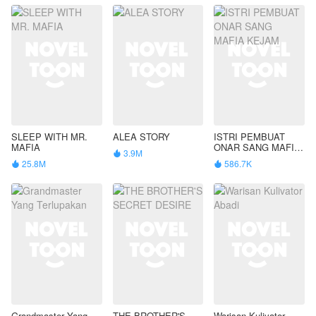
SLEEP WITH MR.
ALEA STORY
ISTRI PEMBUAT
MAFIA
ONAR SANG MAFIA
3.9M

KEJAM
25.8M
586.7K


Grandmaster Yang
THE BROTHER'S
Warisan Kulivator