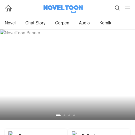



Novel
Chat Story
Cerpen
Audio
Komik