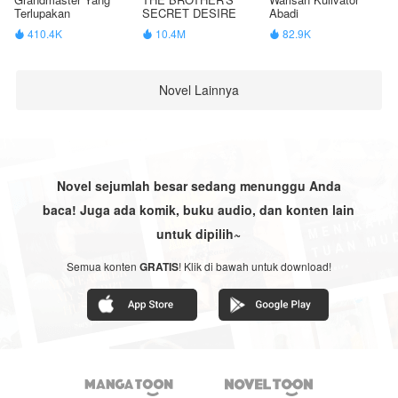
Terlupakan
SECRET DESIRE
Abadi
410.4K
10.4M
82.9K



Novel Lainnya
Novel sejumlah besar sedang menunggu Anda
baca! Juga ada komik, buku audio, dan konten lain
untuk dipilih~
Semua konten
GRATIS
! Klik di bawah untuk download!

