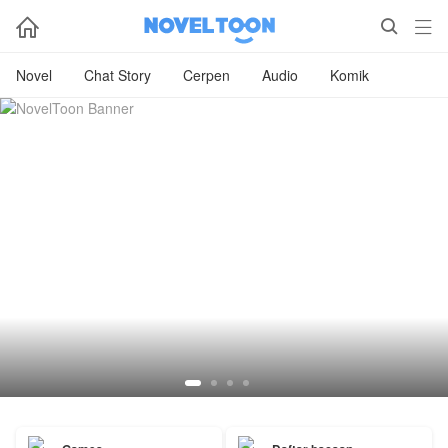



Novel
Chat Story
Cerpen
Audio
Komik