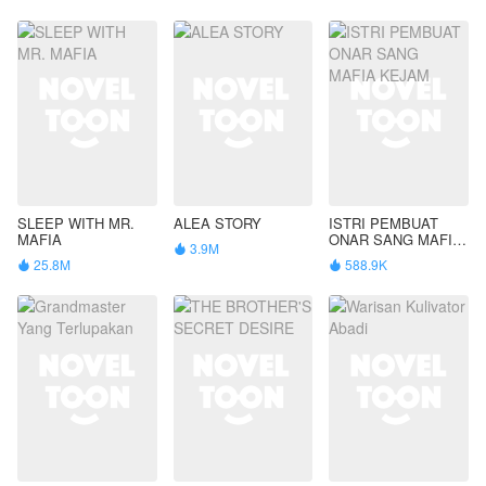
SLEEP WITH MR.
ALEA STORY
ISTRI PEMBUAT
MAFIA
ONAR SANG MAFIA
3.9M

KEJAM
25.8M
588.9K

