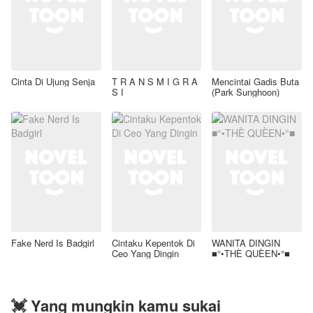
Cinta Di Ujung Senja
T R A N S M I G R A
Mencintai Gadis Buta
S I
(Park Sunghoon)
Fake Nerd Is Badgirl
Cintaku Kepentok Di
WANITA DINGIN
Ceo Yang Dingin
■°•THÈ QUÈEN•°■
💓 Yang mungkin kamu sukai