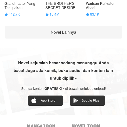
Grandmaster Yang
THE BROTHER'S
Warisan Kulivator
Terlupakan
SECRET DESIRE
Abadi
412.7K
10.4M
83.1K



Novel Lainnya
Novel sejumlah besar sedang menunggu Anda
baca! Juga ada komik, buku audio, dan konten lain
untuk dipilih~
Semua konten
GRATIS
! Klik di bawah untuk download!