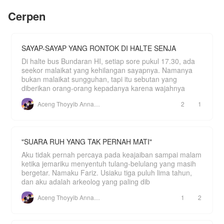
pernikahan ini adalah senjata. Jika Leandra
yang berusia ribuan tahun, ia menemukan sebuah
Mahessa merebut kekasihnya, maka ia akan
Cerpen
ruangan rahasia yang tersembunyi selama
merebut posisi tertinggi di hidup Lea, menjadi ibu
berabad-abad. Di sana, udara terasa lebih kental
tirinya.
dan damai, serta menyimpan jejak kekuatan kuno
yang tak terduga. Apa yang awalnya hanya
"Kamu merebut kekasihku, maka akan kubuat
menjadi tempat pelarian, perlahan
SAYAP-SAYAP YANG RONTOK DI HALTE SENJA
hidupmu seperti neraka, Lea." Namun, Auryn tak
mengungkapkan sebuah warisan agung yang
menyadari bahwa menikahi Keandra berarti
telah lama ditunggu—satu-satunya harapan yang
Di halte bus Bundaran HI, setiap sore pukul 17.30, ada
masuk ke dalam sangkar emas milik pria yang
bisa membalikkan takdirnya, membuka jalan
seekor malaikat yang kehilangan sayapnya. Namanya
jauh lebih berbahaya
menuju puncak kekuatan, dan mengungkap
bukan malaikat sungguhan, tapi itu sebutan yang
rahasia yang tersembunyi di balik dunia kultivasi.
diberikan orang-orang kepadanya karena wajahnya
Aceng Thoyyib Annawawy
2
1
"SUARA RUH YANG TAK PERNAH MATI"
Aku tidak pernah percaya pada keajaiban sampai malam
ketika jemariku menyentuh tulang-belulang yang masih
bergetar. Namaku Fariz. Usiaku tiga puluh lima tahun,
dan aku adalah arkeolog yang paling dib
Aceng Thoyyib Annawawy
1
2