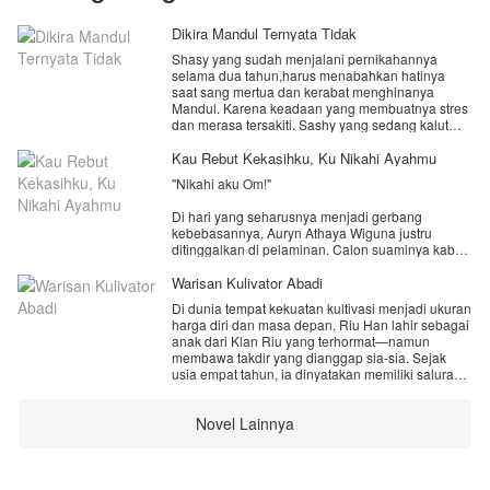
Dikira Mandul Ternyata Tidak
Shasy yang sudah menjalani pernikahannya
selama dua tahun,harus menabahkan hatinya
saat sang mertua dan kerabat menghinanya
Mandul. Karena keadaan yang membuatnya stres
dan merasa tersakiti. Sashy yang sedang kalut
dan rapuh memilih untuk bersenang-senang
bersama temannya. Hingga dirinya terjebak
Kau Rebut Kekasihku, Ku Nikahi Ayahmu
dengan pria yang membuatnya melampiaskan
"Nikahi aku Om!"
amarah dan kecewanya.
Di hari yang seharusnya menjadi gerbang
kebebasannya, Auryn Athaya Wiguna justru
ditinggalkan di pelaminan. Calon suaminya kabur
bersama seorang gadis remaja, meninggalkan
noda malu yang tak terhapuskan bagi keluarga
Warisan Kulivator Abadi
Wiguna. Namun, saat dunia seolah runtuh, Auryn
Di dunia tempat kekuatan kultivasi menjadi ukuran
melihat sebuah peluang di tengah kerumunan
harga diri dan masa depan, Riu Han lahir sebagai
tamu, Keandra Mahessa, ayah dari gadis yang
anak dari Klan Riu yang terhormat—namun
menghancurkan pernikahannya.
membawa takdir yang dianggap sia-sia. Sejak
usia empat tahun, ia dinyatakan memiliki saluran
"Putrimu membawa kabur calon suamiku. Jadi,
energi yang tersumbat, membuatnya sama sekali
Om harus bertanggung jawab!"
tidak mampu menyerap dan menyalurkan energi
Novel Lainnya
alam. Di tengah pandangan mencemooh dan
Tanpa bantahan, pria matang berusia 38 tahun itu
belas kasihan, ia terus berusaha meski tahu
mengiyakan. Dengan mahar seadanya dan
jalannya seolah sudah tertutup rapat.
tatapan yang sulit dibaca, Keandra menarik Auryn
ke dalam ikatan suci yang tak terduga. Bagi Auryn,
Hingga suatu hari, di balik pohon Kayu Keabadian